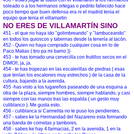
soleado o a los hermanos ortegas o pedrito fallecido hace
poco tiempo que buen defensa era ni el madrid tenia el
equipo que tenia el villamartin
NO ERES DE VILLAMARTÍN SINO
451 - el que no haya ido "golimbreando" y "lambuceando"
en todos los quioscos y tabernas desde la tenería al tacón.
452 - Quien no haya comprado cualquier cosa en lo de
Paco Matias ( tiro pa mi barrio ))
453 - te has tomado una cervecilla con frutillos secos en el
DIMO!!, ja, ja.
454 - te has tropezao en las escalerillas de piedras ( esas
que tenían los escalones muy estrechos ) de la casa de la
cultura, bajando a la avenida.
455 -has visto a los lugareños paseando de una esquina a
otra de la plaza, siempre hombres, siempre hablando, y casi
siempre con las manos tras las espalda ( un gesto muy
culiblanco ). Me gusta esto.
456 - culiblanca si Carmelita no te puso los pendientes.
457 - sabes ke la Hermandad del Nazareno esta formando
una banda de cornetas y tambores.
458 - sabes ke hay 4 farmacias, 2 en la avenida, 1 en la