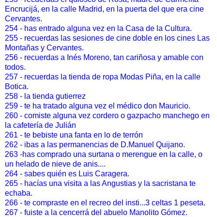
Encrucijá, en la calle Madrid, en la puerta del que era cine
Cervantes.
254 - has entrado alguna vez en la Casa de la Cultura.
255 - recuerdas las sesiones de cine doble en los cines Las
Montañas y Cervantes.
256 - recuerdas a Inés Moreno, tan cariñosa y amable con
todos.
257 - recuerdas la tienda de ropa Modas Piña, en la calle
Botica.
258 - la tienda gutierrez
259 - te ha tratado alguna vez el médico don Mauricio.
260 - comiste alguna vez cordero o gazpacho manchego en
la cafetería de Julián
261 - te bebiste una fanta en lo de terrón
262 - ibas a las permanencias de D.Manuel Quijano.
263 -has comprado una surtana o merengue en la calle, o
un helado de nieve de anis....
264 - sabes quién es Luis Caragera.
265 - hacías una visita a las Angustias y la sacristana te
echaba.
266 - te compraste en el recreo del insti...3 celtas 1 peseta.
267 - fuiste a la cencerrá del abuelo Manolito Gómez.