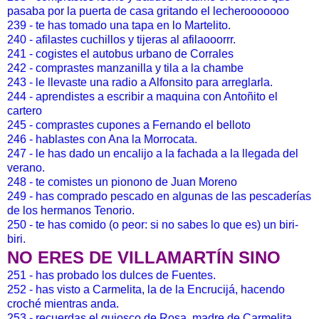
pasaba por la puerta de casa gritando el lecherooooooo
239 - te has tomado una tapa en lo Martelito.
240 - afilastes cuchillos y tijeras al afilaooorrr.
241 - cogistes el autobus urbano de Corrales
242 - comprastes manzanilla y tila a la chambe
243 - le llevaste una radio a Alfonsito para arreglarla.
244 - aprendistes a escribir a maquina con Antoñito el
cartero
245 - comprastes cupones a Fernando el belloto
246 - hablastes con Ana la Morrocata.
247 - le has dado un encalijo a la fachada a la llegada del
verano.
248 - te comistes un pionono de Juan Moreno
249 - has comprado pescado en algunas de las pescaderías
de los hermanos Tenorio.
250 - te has comido (o peor: si no sabes lo que es) un biri-
biri.
NO ERES DE VILLAMARTÍN SINO
251 - has probado los dulces de Fuentes.
252 - has visto a Carmelita, la de la Encrucijá, hacendo
croché mientras anda.
253 - recuerdas el quiosco de Rosa, madre de Carmelita