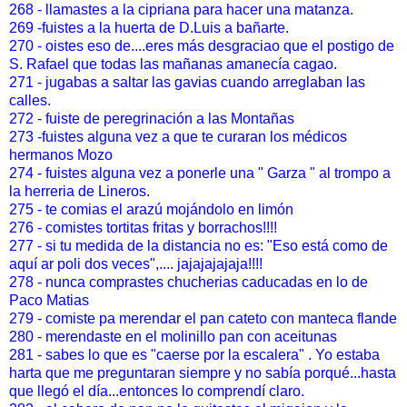
268 - llamastes a la cipriana para hacer una matanza.
269 -fuistes a la huerta de D.Luis a bañarte.
270 - oistes eso de....eres más desgraciao que el postigo de
S. Rafael que todas las mañanas amanecía cagao.
271 - jugabas a saltar las gavias cuando arreglaban las
calles.
272 - fuiste de peregrinación a las Montañas
273 -fuistes alguna vez a que te curaran los médicos
hermanos Mozo
274 - fuistes alguna vez a ponerle una " Garza " al trompo a
la herreria de Lineros.
275 - te comias el arazú mojándolo en limón
276 - comistes tortitas fritas y borrachos!!!!
277 - si tu medida de la distancia no es: "Eso está como de
aquí ar poli dos veces",.... jajajajajaja!!!!
278 - nunca comprastes chucherias caducadas en lo de
Paco Matias
279 - comiste pa merendar el pan cateto con manteca flande
280 - merendaste en el molinillo pan con aceitunas
281 - sabes lo que es "caerse por la escalera" . Yo estaba
harta que me preguntaran siempre y no sabía porqué...hasta
que llegó el día...entonces lo comprendí claro.