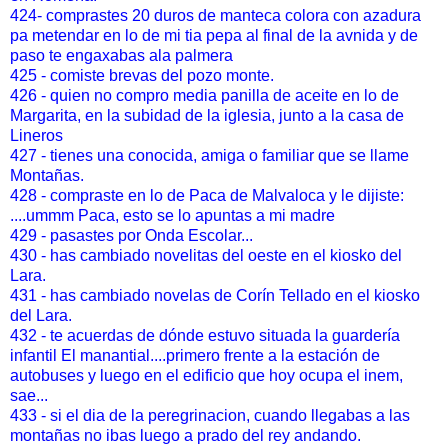
424- comprastes 20 duros de manteca colora con azadura
pa metendar en lo de mi tia pepa al final de la avnida y de
paso te engaxabas ala palmera
425 - comiste brevas del pozo monte.
426 - quien no compro media panilla de aceite en lo de
Margarita, en la subidad de la iglesia, junto a la casa de
Lineros
427 - tienes una conocida, amiga o familiar que se llame
Montañas.
428 - compraste en lo de Paca de Malvaloca y le dijiste:
....ummm Paca, esto se lo apuntas a mi madre
429 - pasastes por Onda Escolar...
430 - has cambiado novelitas del oeste en el kiosko del
Lara.
431 - has cambiado novelas de Corín Tellado en el kiosko
del Lara.
432 - te acuerdas de dónde estuvo situada la guardería
infantil El manantial....primero frente a la estación de
autobuses y luego en el edificio que hoy ocupa el inem,
sae...
433 - si el dia de la peregrinacion, cuando llegabas a las
montañas no ibas luego a prado del rey andando.