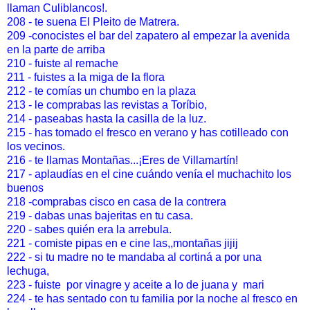
llaman Culiblancos!.
208 - te suena El Pleito de Matrera.
209 -conocistes el bar del zapatero al empezar la avenida
en la parte de arriba
210 - fuiste al remache
211 - fuistes a la miga de la flora
212 - te comías un chumbo en la plaza
213 - le comprabas las revistas a Toríbio,
214 - paseabas hasta la casilla de la luz.
215 - has tomado el fresco en verano y has cotilleado con
los vecinos.
216 - te llamas Montañas...¡Eres de Villamartín!
217 - aplaudías en el cine cuándo venía el muchachito los
buenos
218 -comprabas cisco en casa de la contrera
219 - dabas unas bajeritas en tu casa.
220 - sabes quién era la arrebula.
221 - comiste pipas en e cine las,,montañas jijij
222 - si tu madre no te mandaba al cortiná a por una
lechuga,
223 - fuiste por vinagre y aceite a lo de juana y mari
224 - te has sentado con tu familia por la noche al fresco en