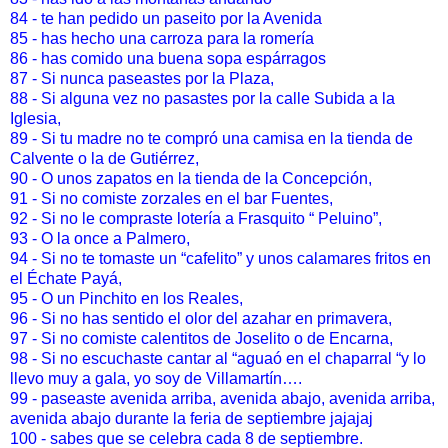
84 -
te han pedido un paseito por la Avenida
85 -
has hecho una carroza para la romería
86 -
has comido una buena sopa espárragos
87 -
Si nunca paseastes por la Plaza,
88 -
Si alguna vez no pasastes por la calle Subida a la
Iglesia,
89 - Si tu madre no te compró una camisa en la tienda de
Calvente o la de Gutiérrez,
90 -
O unos zapatos en la tienda de la Concepción,
91 -
Si no comiste zorzales en el bar Fuentes,
92 -
Si no le compraste lotería a Frasquito “ Peluino”,
93 -
O la once a Palmero,
94 -
Si no te tomaste un “cafelito” y unos calamares fritos en
el Échate Payá,
95 -
O un Pinchito en los Reales,
96 -
Si no has sentido el olor del azahar en primavera,
97 -
Si no comiste calentitos de Joselito o de Encarna,
98 -
Si no escuchaste cantar al “aguaó en el chaparral “y lo
llevo muy a gala, yo soy de Villamartín….
99 -
paseaste avenida arriba, avenida abajo, avenida arriba,
avenida abajo durante la feria de septiembre jajajaj
100 - sabes que se celebra cada 8 de septiembre.