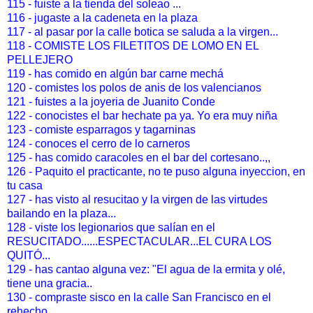
115 - fuiste a la tienda del soleao ...
116 - jugaste a la cadeneta en la plaza
117 - al pasar por la calle botica se saluda a la virgen...
118 - COMISTE LOS FILETITOS DE LOMO EN EL
PELLEJERO
119 - has comido en algún bar carne mechá
120 - comistes los polos de anis de los valencianos
121 - fuistes a la joyeria de Juanito Conde
122 - conocistes el bar hechate pa ya. Yo era muy niña
123 - comiste esparragos y tagarninas
124 - conoces el cerro de lo carneros
125 - has comido caracoles en el bar del cortesano..,,
126 - Paquito el practicante, no te puso alguna inyeccion, en
tu casa
127 - has visto al resucitao y la virgen de las virtudes
bailando en la plaza...
128 - viste los legionarios que salían en el
RESUCITADO......ESPECTACULAR...EL CURA LOS
QUITÓ...
129 - has cantao alguna vez: "El agua de la ermita y olé,
tiene una gracia..
130 - compraste sisco en la calle San Francisco en el
rehecho