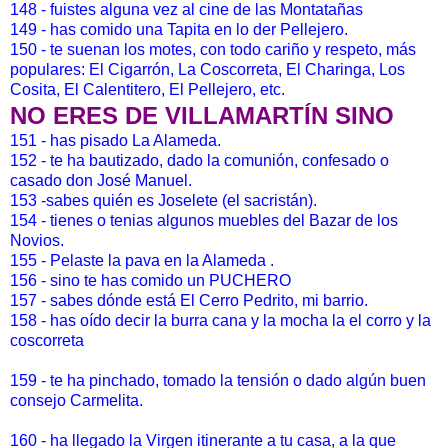
148 - fuistes alguna vez al cine de las Montatañas
149 - has comido una Tapita en lo der Pellejero.
150 - te suenan los motes, con todo cariño y respeto, más
populares: El Cigarrón, La Coscorreta, El Charinga, Los
Cosita, El Calentitero, El Pellejero, etc.
NO ERES DE VILLAMARTÍN SINO
151 - has pisado La Alameda.
152 - te ha bautizado, dado la comunión, confesado o
casado don José Manuel.
153 -sabes quién es Joselete (el sacristán).
154 - tienes o tenias algunos muebles del Bazar de los
Novios.
155 - Pelaste la pava en la Alameda .
156 - sino te has comido un PUCHERO
157 - sabes dónde está El Cerro Pedrito, mi barrio.
158 - has oído decir la burra cana y la mocha la el corro y la
coscorreta
159 - te ha pinchado, tomado la tensión o dado algún buen
consejo Carmelita.
160 - ha llegado la Virgen itinerante a tu casa, a la que