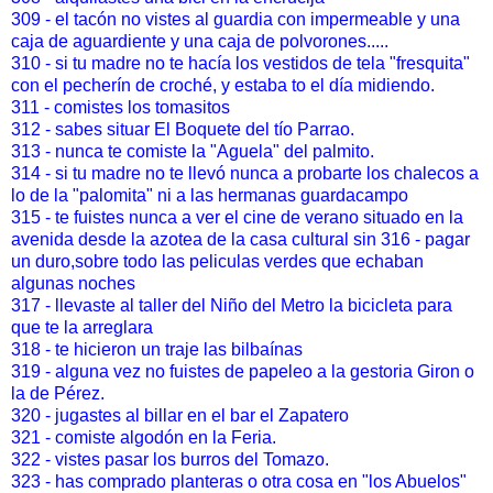
309 - el tacón no vistes al guardia con impermeable y una
caja de aguardiente y una caja de polvorones.....
310 - si tu madre no te hacía los vestidos de tela "fresquita"
con el pecherín de croché, y estaba to el día midiendo.
311 - comistes los tomasitos
312 - sabes situar El Boquete del tío Parrao.
313 - nunca te comiste la "Aguela" del palmito.
314 - si tu madre no te llevó nunca a probarte los chalecos a
lo de la "palomita" ni a las hermanas guardacampo
315 - te fuistes nunca a ver el cine de verano situado en la
avenida desde la azotea de la casa cultural sin 316 - pagar
un duro,sobre todo las peliculas verdes que echaban
algunas noches
317 - llevaste al taller del Niño del Metro la bicicleta para
que te la arreglara
318 - te hicieron un traje las bilbaínas
319 - alguna vez no fuistes de papeleo a la gestoria Giron o
la de Pérez.
320 - jugastes al billar en el bar el Zapatero
321 - comiste algodón en la Feria.
322 - vistes pasar los burros del Tomazo.
323 - has comprado planteras o otra cosa en "los Abuelos"