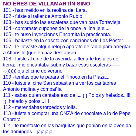
NO ERES DE VILLAMARTÍN SINO
101 - has metido en la reolina del Lara.
102 - fuiste al taller de Antonio Rubio
103 - has subido las escaleras que van para Torrevieja
104 - compraste cupones de la once ,a lina jeje....
105 - te puso inyecciones Encarnita la practicanta.
106 - bailaste en la caseta con canciones de Los Póster.
107 - le llevaste algun reloj o aparato de radio para arreglar
a Alfonsito (que en paz descanse)
108 - fuiste al cine de la avenida a llenarte los pies de
tierra,,, me encantaba subir y bajar esas escaleras------
-:-)))))) oju el cine de verano
109 - temías que te parara el Tinoco en la Plaza...
110 - fuiste al cine San sebastian a ver los cantaores
Antonio molina y compañia
111 - sabes quien cantaba eso de .... ¡¡¡ Polos y helados...!!!
¡¡¡ helado y polos... !!!
112 - merendabas torpedos y lolis.
113 - fuiste a comprar una ONZA de chocolate a lo de Pepe
Cabrera
114 - te montaste en las barquitas que ponían en la avenida
los domingos ...jajajaja...