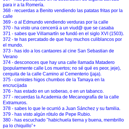
para ir a la Romería.
368 - recuerdas a Benito vendiendo las patatas fritas por la
calle
369 - o al Edmundo vendiendo verduras por la calle
370 - ha visto una cencerrá a un viud@ que se casaba
371 - sabes que Villamartín se fundó en el siglo XVI (1503).
372 - te has percatado de que hay muchos culiblancos por
el mundo.
373 - has ido a los cantaores al cine San Sebastian de
Verano
374 - desconoces que hay una calle llamada Matadero
(popularmente calle Los muertos; no sé qué es peor, jeje),
cerquita de la calle Camino al Cementerio (jaja).
375 - comistes higos chumbos de la Tamaya en la
encrucijada
376 - has estado en un soberao, o en un tabanco.
377 - recuerdas la Academia de Mecanografía de la calle
Extramuros.
378 - sabes lo que le ocurrió a Juan Sánchez y su familia.
379 - has visto algún rótulo de Pepe Rubio.
380 - has escuchado "habichuela tierna y buena, membrillo
pa lo chiquillo"+