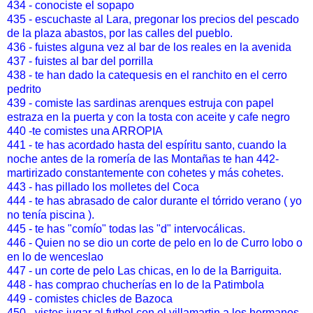
434 - conociste el sopapo
435 - escuchaste al Lara, pregonar los precios del pescado
de la plaza abastos, por las calles del pueblo.
436 - fuistes alguna vez al bar de los reales en la avenida
437 - fuistes al bar del porrilla
438 - te han dado la catequesis en el ranchito en el cerro
pedrito
439 - comiste las sardinas arenques estruja con papel
estraza en la puerta y con la tosta con aceite y cafe negro
440 -te comistes una ARROPIA
441 - te has acordado hasta del espíritu santo, cuando la
noche antes de la romería de las Montañas te han 442-
martirizado constantemente con cohetes y más cohetes.
443 - has pillado los molletes del Coca
444 - te has abrasado de calor durante el tórrido verano ( yo
no tenía piscina ).
445 - te has "comío" todas las "d" intervocálicas.
446 - Quien no se dio un corte de pelo en lo de Curro lobo o
en lo de wenceslao
447 - un corte de pelo Las chicas, en lo de la Barriguita.
448 - has comprao chucherías en lo de la Patimbola
449 - comistes chicles de Bazoca
450 - vistes jugar al futbol con el villamartin a los hermanos