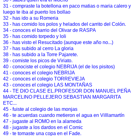
31 - compraste la botellona en paco matias o maria calero y
luego te iba al puerto los bollao
32 - has ido a su Romeria
33 - has comido los polos y helados del carrito del Colón.
34 - conoces el barrio del Olivar de RASPA
35 - has comido torpedo y loli
36 - has visto el Resucitado (aunque este año no...)
37 -
has subido al cerro La gloria
38 -
has subido a la Torre Pajarete.
39 - comiste los picos de Viriato.
40 -
conociste el colegio NEBRIJA (el de los pisitos)
41 -
conoces el colegio NEBRIJA
42 -
conoces el colegio TORREVIEJA
43 - conoces el colegio LAS MONTAÑAS
44 -
TE DIO CLASE EL.PROFESOR DON MANUEL PEÑA
MARCELINO PELLEJERO SEBASTIAN MARGARITA
ETC...
45 -
fuiste al colegio de las monjas
46 -
te acuerdas cuando metieron el agua en Villlamartín
47 -
jugaste al ROMO en la alameda
48 -
jugaste a los dardos en el Comic
49 -
te tomaste una copa en el Fade.