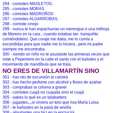
294 - comistes MAOLETOS.
295 - comistes MORAS
296 - comistes MADROÑOS
297 - comistes ALGARROBAS.
298 - comiste cinojo
299 - nunca te han espachurrao un merengue o una milhoja
de Moreno en la cara , cuando estabas tan tranquilito
comiéndotelo!. Que coraje me daba, me lo comía a
escondidas para que nadie me lo hiciera , pero mi padre
siempre me encontraba.
300 - siendo un niño no te asustaste las primeras veces que
viste a Peperrerre en la calle el santo con el bailoteo y el
movimiento de mandíbula que se traía.
NO ERES DE VILLAMARTÍN SINO
301 - has ido de excursión al calistrá
302 - has hecho perfume con alcohol y flores de azahar
303 - comprabas la colonia a granel
304 - comistes cuajá no cuajada sino el cuajá
305 - sabes lo qué es un talabartero
306 - jugastes,,,,si viniera un toro que risa María Luisa
307 - te bañastes en la pasá de sevilla
308 - alquilastes una bici en la encrucijá