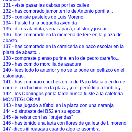
131 - viste pasar las cabras por las calles
132 - has comprado jamon.en lo de Antonio porrilla...
133 - comiste pasteles de Luis Moreno
134 - Fuiste ha la pequeña avenida
135 - dices alantota, venacapacá, calistro y josifar.
136 - has comprado en la merceria de tere.en la plaza de
abasto...
137 - has comprado.en la carnicería de paco escolar en la
plaza de abasto...
138 - compraste pienso purina..en lo de pedro carreño....
139 - has comido morcilla de asadura
140 - lees todo lo anterior y no se te pone un pellizco en el
estomago.
141 - has comprao chuches en lo de Paco Matia o en lo de
curro el cuchichino en la plaza¡¡¡o el periódico a toribio¡¡¡
142 - los Domingos por la tarde nunca fuiste a la cafeteria
MONTEGLORIA!!
143 - has jugado a fútbol en la plaza con una naranja
144 - disfrutaste del B52 en su epoca
145 - te reiste con las "brujeridas"
146 - has tenido una tarta con flores de galleta de l. moreno
147 -dices iiiiruaaaaa cuando algo te asombra