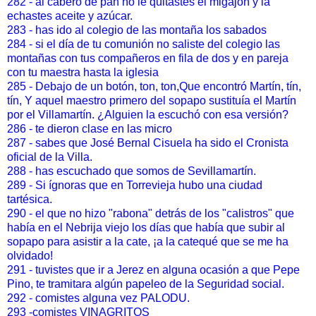
282 - al cabero de pan no le quitastes el migajon y la
echastes aceite y azúcar.
283 - has ido al colegio de las montaña los sabados
284 - si el día de tu comunión no saliste del colegio las
montañas con tus compañeros en fila de dos y en pareja
con tu maestra hasta la iglesia
285 - Debajo de un botón, ton, ton,Que encontró Martín, tín,
tín, Y aquel maestro primero del sopapo sustituía el Martín
por el Villamartín. ¿Alguien la escuchó con esa versión?
286 - te dieron clase en las micro
287 - sabes que José Bernal Cisuela ha sido el Cronista
oficial de la Villa.
288 - has escuchado que somos de Sevillamartín.
289 - Si ígnoras que en Torrevieja hubo una ciudad
tartésica.
290 - el que no hizo "rabona" detrás de los "calistros" que
había en el Nebrija viejo los días que había que subir al
sopapo para asistir a la cate, ¡a la catequé que se me ha
olvidado!
291 - tuvistes que ir a Jerez en alguna ocasión a que Pepe
Pino, te tramitara algún papeleo de la Seguridad social.
292 - comistes alguna vez PALODU.
293 -comistes VINAGRITOS