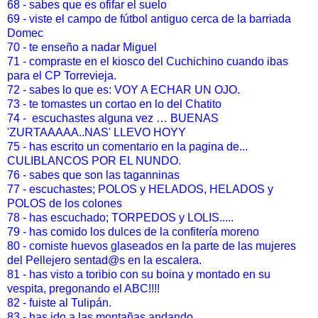
68 - sabes que es ofifar el suelo
69 -
viste el campo de fútbol antiguo cerca de la barriada
Domec
70 -
te enseño a nadar Miguel
71 -
compraste en el kiosco del Cuchichino cuando ibas
para el CP Torrevieja.
72 -
sabes lo que es: VOY A ECHAR UN OJO.
73 -
te tomastes un cortao en lo del Chatito
74 -
escuchastes alguna vez … BUENAS
'ZURTAAAAA..NAS' LLEVO HOYY
75 -
has escrito un comentario en la pagina de...
CULIBLANCOS POR EL NUNDO.
76 -
sabes que son las taganninas
77 -
escuchastes; POLOS y HELADOS, HELADOS y
POLOS de los colones
78 - has escuchado; TORPEDOS y LOLIS.....
79 - has comido los dulces de la confitería moreno
80 -
comiste huevos glaseados en la parte de las mujeres
del Pellejero sentad@s en la escalera.
81 -
has visto a toribio con su boina y montado en su
vespita, pregonando el ABC!!!!
82 -
fuiste al Tulipán.
83 - has ido a las montañas andando