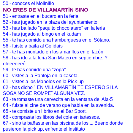
50 -
conoces el Molinillo
NO ERES DE VILLAMARTÍN SINO
51 -
entraste en el bucaro en la feria.
52 -
has jugado en la plaza del ayuntamiento
53 -
has bailado "paquito chocolatero" en la feria
54 -
has jugado al bingo en el kudam
55 -
te has comido una hamburguesa en el Sótano.
56 -
fuiste a baila al Golidais
57 -
te has montado en los amarillos en el tacón
58 -
has ido a la feria San Mateo en septiembre. Y
oleeeeeeé.
59 -
te has comido una "zopa".
60 -
vistes a la Pantoja en la caseta.
61 -
vistes a los Manolos en la Pick-up
62 -
has dicho " EN VILLAMARTÍN TE ESPERO SI LA
SOGA NO SE ROMPE" ALGUNA VEZ.
63 -
te tomaste una cervecita en la ventana del Ala-5
64 -
fuiste al cine de verano que habia en la avenida.
65 -
te comiste un librito en el Bar Sport.
66 -
compraste los libros del cole en tartessos.
67 -
sino te bañaste en las piscina de los.... Bueno donde
pusieron la pick up, enfrente el Instituto