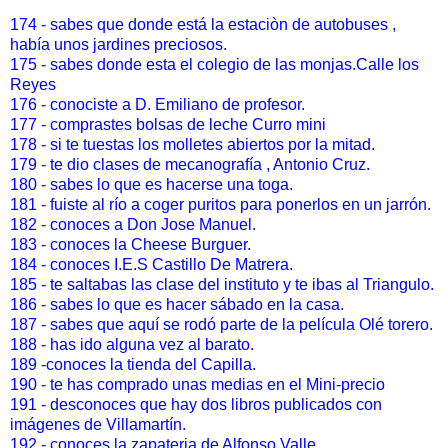
174 - sabes que donde está la estaciòn de autobuses ,
había unos jardines preciosos.
175 - sabes donde esta el colegio de las monjas.Calle los
Reyes
176 - conociste a D. Emiliano de profesor.
177 - comprastes bolsas de leche Curro mini
178 - si te tuestas los molletes abiertos por la mitad.
179 - te dio clases de mecanografía , Antonio Cruz.
180 - sabes lo que es hacerse una toga.
181 - fuiste al río a coger puritos para ponerlos en un jarrón.
182 - conoces a Don Jose Manuel.
183 - conoces la Cheese Burguer.
184 - conoces I.E.S Castillo De Matrera.
185 - te saltabas las clase del instituto y te ibas al Triangulo.
186 - sabes lo que es hacer sábado en la casa.
187 - sabes que aquí se rodó parte de la película Olé torero.
188 - has ido alguna vez al barato.
189 -conoces la tienda del Capilla.
190 - te has comprado unas medias en el Mini-precio
191 - desconoces que hay dos libros publicados con
imágenes de Villamartín.
192 - conoces la zapateria de Alfonso Valle.