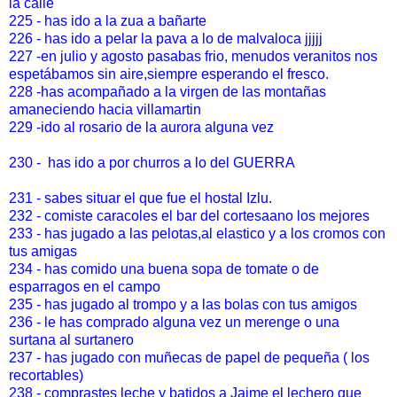
la calle
225 - has ido a la zua a bañarte
226 - has ido a pelar la pava a lo de malvaloca jjjjj
227 -en julio y agosto pasabas frio, menudos veranitos nos
espetábamos sin aire,siempre esperando el fresco.
228 -has acompañado a la virgen de las montañas
amaneciendo hacia villamartin
229 -ido al rosario de la aurora alguna vez
230 - has ido a por churros a lo del GUERRA
231 - sabes situar el que fue el hostal Izlu.
232 - comiste caracoles el bar del cortesaano los mejores
233 - has jugado a las pelotas,al elastico y a los cromos con
tus amigas
234 - has comido una buena sopa de tomate o de
esparragos en el campo
235 - has jugado al trompo y a las bolas con tus amigos
236 - le has comprado alguna vez un merenge o una
surtana al surtanero
237 - has jugado con muñecas de papel de pequeña ( los
recortables)
238 - comprastes leche y batidos a Jaime el lechero que