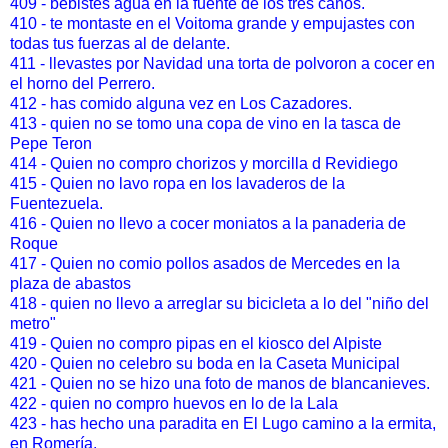
409 - bebistes agua en la fuente de los tres caños.
410 - te montaste en el Voitoma grande y empujastes con
todas tus fuerzas al de delante.
411 - llevastes por Navidad una torta de polvoron a cocer en
el horno del Perrero.
412 - has comido alguna vez en Los Cazadores.
413 - quien no se tomo una copa de vino en la tasca de
Pepe Teron
414 - Quien no compro chorizos y morcilla d Revidiego
415 - Quien no lavo ropa en los lavaderos de la
Fuentezuela.
416 - Quien no llevo a cocer moniatos a la panaderia de
Roque
417 - Quien no comio pollos asados de Mercedes en la
plaza de abastos
418 - quien no llevo a arreglar su bicicleta a lo del "niño del
metro"
419 - Quien no compro pipas en el kiosco del Alpiste
420 - Quien no celebro su boda en la Caseta Municipal
421 - Quien no se hizo una foto de manos de blancanieves.
422 - quien no compro huevos en lo de la Lala
423 - has hecho una paradita en El Lugo camino a la ermita,
en Romería.