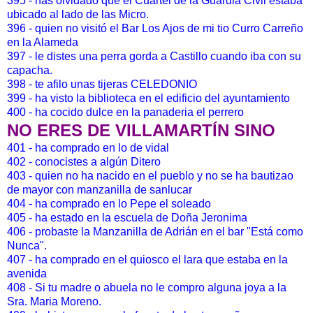
395 - has olvidado que el Cuartel de la Guardia Civil estaba
ubicado al lado de las Micro.
396 - quien no visitó el Bar Los Ajos de mi tio Curro Carreño
en la Alameda
397 - le distes una perra gorda a Castillo cuando iba con su
capacha.
398 - te afilo unas tijeras CELEDONIO
399 - ha visto la biblioteca en el edificio del ayuntamiento
400 - ha cocido dulce en la panaderia el perrero
NO ERES DE VILLAMARTÍN SINO
401 - ha comprado en lo de vidal
402 - conocistes a algún Ditero
403 - quien no ha nacido en el pueblo y no se ha bautizao
de mayor con manzanilla de sanlucar
404 - ha comprado en lo Pepe el soleado
405 - ha estado en la escuela de Doña Jeronima
406 - probaste la Manzanilla de Adrián en el bar "Está como
Nunca".
407 - ha comprado en el quiosco el lara que estaba en la
avenida
408 - Si tu madre o abuela no le compro alguna joya a la
Sra. Maria Moreno.