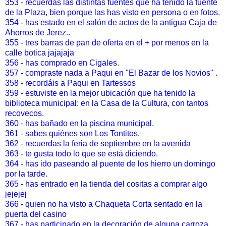
353 - recuerdas las distintas fuentes que ha tenido la fuente
de la Plaza, bien porque las has visto en persona o en fotos.
354 - has estado en el salón de actos de la antigua Caja de
Ahorros de Jerez..
355 - tres barras de pan de oferta en el + por menos en la
calle botica jajajaja
356 - has comprado en Cigales.
357 - compraste nada a Paqui en "El Bazar de los Novios" .
358 - recordáis a Paqui en Tartessos
359 - estuviste en la mejor ubicación que ha tenido la
biblioteca municipal: en la Casa de la Cultura, con tantos
recovecos.
360 - has bañado en la piscina municipal.
361 - sabes quiénes son Los Tontitos.
362 - recuerdas la feria de septiembre en la avenida
363 - te gusta todo lo que se está diciendo.
364 - has ido paseando al puente de los hierro un domingo
por la tarde.
365 - has entrado en la tienda del cositas a comprar algo
jejejej
366 - quien no ha visto a Chaqueta Corta sentado en la
puerta del casino
367 - has participado en la decoración de alguna carroza