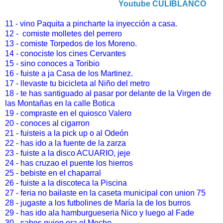
Youtube CULIBLANCO
11 - vino Paquita a pincharte la inyección a casa.
12 -
comiste molletes del perrero
13 - comiste Torpedos de los Moreno.
14 -
conociste los cines Cervantes
15 - sino conoces a Toribio
16 - fuiste a ja Casa de los Martinez.
17 - llevaste tu bicicleta al Niño del metro
18 - te has santiguado al pasar por delante de la Virgen de
las Montañas en la calle Botica
19 - compraste en el quiosco Valero
20 - conoces al cigarron
21 - fuisteis a la pick up o al Odeón
22 - has ido a la fuente de la zarza
23 - fuiste a la disco ACUARIO, jeje
24 -
has cruzao el puente los hierros
25 - bebiste en el chaparral
26 -
fuiste a la discoteca la Piscina
27 -
feria no bailaste en la caseta municipal con union 75
28 -
jugaste a los futbolines de María la de los burros
29 - has ido ala hamburgueseria Nico y luego al Fade
30 - sabes quien era el Mocho