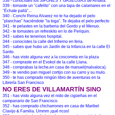
338 - conocistes los SIFONES Y GASEOSAS de Amalia.
339 - tomaste un "cafelito" con una tapa de calamares en el
"Échate pallá"...
340 - Conchi Reina Alvarez no te ha dejado el pelo
"planchao" haciéndote "la toga". Te dejaba el pelo perfecto
341 - te pelastes en la barberia del Gordo y el Menuo.
342 - te tomastes un refreskito en lo de Periquin.
343 - sabes ke tenemos hospital.
344 - conocistes la calle del Infierno en feria.
345 - sabes que hubo un Jardín de la Infancia en la calle El
Santo.
346 - has visto alguna vez a la coscorreta en la plaza
347 - compraste en el Evokol de la calle Llana.
348 - comprabas la leche,en casa de manuel(malvaloca).
349 - te vendio pan miguel cortijo con su carro y su mulo.
350 - te has comprado ningún libro de aventuras en la
Librería San Francisco
NO ERES DE VILLAMARTÍN SINO
351 - has visto alguna vez el nido de cigüeñas en el
campanario de San Francisco.
352 - has comprado chicharrones en casa de Maribel
Clavijo & Familia. Ummm ¡qué ricos!