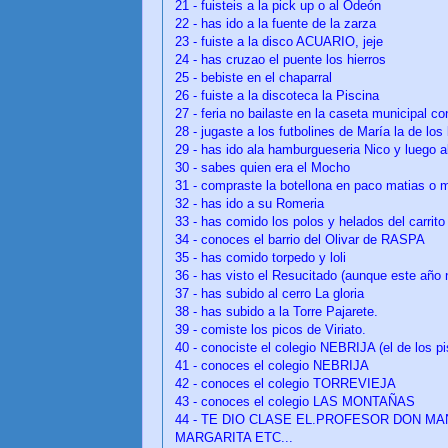
21 - fuisteis a la pick up o al Odeón
22 - has ido a la fuente de la zarza
23 - fuiste a la disco ACUARIO, jeje
24 -
has cruzao el puente los hierros
25 - bebiste en el chaparral
26 -
fuiste a la discoteca la Piscina
27 -
feria no bailaste en la caseta municipal co
28 -
jugaste a los futbolines de María la de los
29 - has ido ala hamburgueseria Nico y luego a
30 - sabes quien era el Mocho
31 - compraste la botellona en paco matias o ma
32 - has ido a su Romeria
33 - has comido los polos y helados del carrito
34 - conoces el barrio del Olivar de RASPA
35 - has comido torpedo y loli
36 - has visto el Resucitado (aunque este año n
37 -
has subido al cerro La gloria
38 -
has subido a la Torre Pajarete.
39 - comiste los picos de Viriato.
40 -
conociste el colegio NEBRIJA (el de los pi
41 -
conoces el colegio NEBRIJA
42 -
conoces el colegio TORREVIEJA
43 - conoces el colegio LAS MONTAÑAS
44 -
TE DIO CLASE EL.PROFESOR DON MA
MARGARITA ETC...