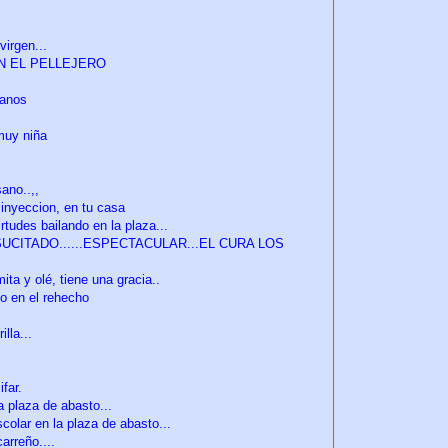
virgen...
EN EL PELLEJERO
ianos
muy niña
ano..,,
 inyeccion, en tu casa
irtudes bailando en la plaza...
el RESUCITADO......ESPECTACULAR...EL CURA LOS
ita y olé, tiene una gracia..
o en el rehecho
lla...
far.
a plaza de abasto...
colar en la plaza de abasto...
arreño....