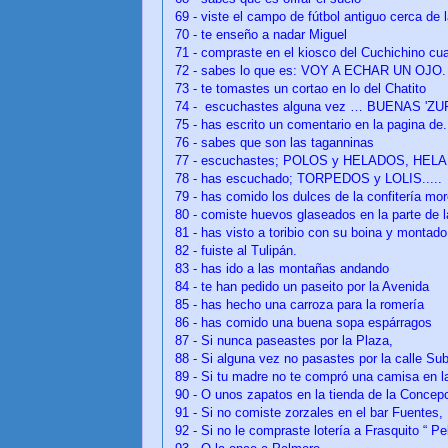
69 -
viste el campo de fútbol antiguo cerca de
70 -
te enseño a nadar Miguel
71 -
compraste en el kiosco del Cuchichino cua
72 -
sabes lo que es: VOY A ECHAR UN OJO.
73 -
te tomastes un cortao en lo del Chatito
74 -
escuchastes alguna vez … BUENAS 'Z
75 -
has escrito un comentario en la pagina
76 -
sabes que son las taganninas
77 -
escuchastes; POLOS y HELADOS, HELAD
78 - has escuchado; TORPEDOS y LOLIS.....
79 - has comido los dulces de la confitería mo
80 -
comiste huevos glaseados en la parte de l
81 -
has visto a toribio con su boina y montado
82 -
fuiste al Tulipán.
83 - has ido a las montañas andando
84 -
te han pedido un paseito por la Avenida
85 -
has hecho una carroza para la romería
86 -
has comido una buena sopa espárragos
87 -
Si nunca paseastes por la Plaza,
88 -
Si alguna vez no pasastes por la calle Subi
89 - Si tu madre no te compró una camisa en la
90 -
O unos zapatos en la tienda de la Concepc
91 -
Si no comiste zorzales en el bar Fuentes,
92 -
Si no le compraste lotería a Frasquito “ Pe