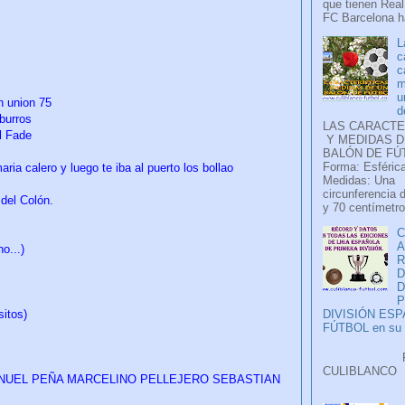
que tienen Real
FC Barcelona ha
L
c
c
m
u
n union 75
d
 burros
LAS CARACTE
l Fade
Y MEDIDAS D
BALÓN DE FÚ
Forma: Esférica
ria calero y luego te iba al puerto los bollao
Medidas: Una
circunferencia 
 del Colón.
y 70 centímetro
C
A
o...)
D
P
sitos)
DIVISIÓN ES
FÚTBOL en su H
Faceb
CULIB
NUEL PEÑA MARCELINO PELLEJERO SEBASTIAN
..