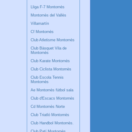
Lliga F-7 Montornès
Montornès del Vallès
Villamartín
Cf Montornès
Club Atletisme Montornès
Club Bàsquet Vila de
Montornès
Club Karate Montornès
Club Ciclista Montornès
Club Escola Tennis
Montornès
Ae Montornès fútbol sala
Club d'Escacs Montornés
Cd Montornès Norte
Club Triatló Montornès
Club Handbol Montornès.
Club Patí Montornès