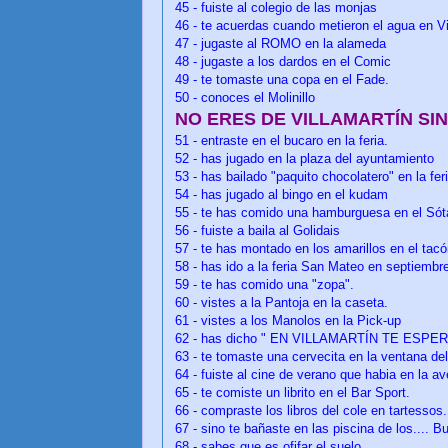
45 -
fuiste al colegio de las monjas
46 -
te acuerdas cuando metieron el agua en Vi
47 -
jugaste al ROMO en la alameda
48 -
jugaste a los dardos en el Comic
49 -
te tomaste una copa en el Fade.
50 -
conoces el Molinillo
NO ERES DE VILLAMARTÍN SI
51 -
entraste en el bucaro en la feria.
52 -
has jugado en la plaza del ayuntamiento
53 -
has bailado "paquito chocolatero" en la fer
54 -
has jugado al bingo en el kudam
55 -
te has comido una hamburguesa en el Sót
56 -
fuiste a baila al Golidais
57 -
te has montado en los amarillos en el tac
58 -
has ido a la feria San Mateo en septiembr
59 -
te has comido una "zopa".
60 -
vistes a la Pantoja en la caseta.
61 -
vistes a los Manolos en la Pick-up
62 -
has dicho " EN VILLAMARTÍN TE ESP
63 -
te tomaste una cervecita en la ventana del
64 -
fuiste al cine de verano que habia en la av
65 -
te comiste un librito en el Bar Sport.
66 -
compraste los libros del cole en tartessos.
67 -
sino te bañaste en las piscina de los.... B
68 - sabes que es ofifar el suelo