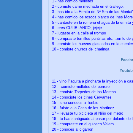
1 - has comido molletes
2 - comiste carne mechada en el Gallego.
3 - has ido a la Ermita de Nª Sra de las Monta
4 - has comido los roscos blanco de Ines Mor
5 - cantaste en la romeria el agua de la ermita y
6 - eres CULIBLANCO, jejeje
7 - jugaste en la calle al trompo
8 - compraste tornillos puntillas etc....en lo de
9 - comiste los huevos glaseados en la esca
10 - comiste churros del charinga
Faceb
Youtu
11 - vino Paquita a pincharte la inyección a ca
12 -
comiste molletes del perrero
13 - comiste Torpedos de los Moreno.
14 -
conociste los cines Cervantes
15 - sino conoces a Toribio
16 - fuiste a ja Casa de los Martinez.
17 - llevaste tu bicicleta al Niño del metro
18 - te has santiguado al pasar por delante de 
19 - compraste en el quiosco Valero
20 - conoces al cigarron