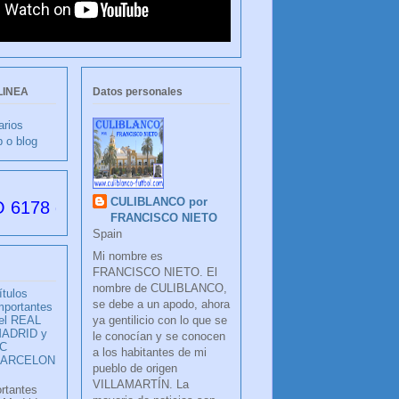
LINEA
Datos personales
arios
b o blog
CULIBLANCO por
s desde su creación
FRANCISCO NIETO
Spain
Mi nombre es
FRANCISCO NIETO. El
nombre de CULIBLANCO,
ítulos
se debe a un apodo, ahora
mportantes
ya gentilicio con lo que se
el REAL
ADRID y
le conocían y se conocen
C
a los habitantes de mi
BARCELON
pueblo de origen
VILLAMARTÍN. La
ortantes