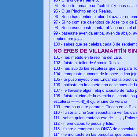
93 -
O la once a Palmero,
94 -
Si no te tomaste un “cafelito” y unos cala
95 -
O un Pinchito en los Reales,
96 -
Si no has sentido el olor del azahar en pri
97 -
Si no comiste calentitos de Joselito o de 
98 -
Si no escuchaste cantar al “aguaó en el ch
99 -
paseaste avenida arriba, avenida abajo, ave
septiembre jajajaj
100 - sabes que se celebra cada 8 de septiemb
NO ERES DE VILLAMARTÍN SI
101 - has metido en la reolina del Lara.
102 - fuiste al taller de Antonio Rubio
103 - has subido las escaleras que van para To
104 - compraste cupones de la once ,a lina jeje.
105 - te puso inyecciones Encarnita la practica
106 - bailaste en la caseta con canciones de L
107 - le llevaste algun reloj o aparato de radio
108 - fuiste al cine de la avenida a llenarte los
escaleras-------:-)))))) oju el cine de verano
109 - temías que te parara el Tinoco en la Plaz
110 - fuiste al cine San sebastian a ver los c
111 - sabes quien cantaba eso de .... ¡¡¡ Polos y 
112 - merendabas torpedos y lolis.
113 - fuiste a comprar una ONZA de chocolate 
114 - te montaste en las barquitas que ponían e