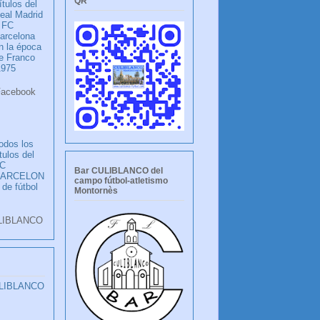
QR
ítulos del
eal Madrid
 FC
arcelona
n la época
e Franco
1975
ook
LANCO
odos los
ítulos del
C
Bar CULIBLANCO del
BARCELON
campo fútbol-atletismo
 de fútbol
Montornès
LIBLANCO
ULIBLANCO