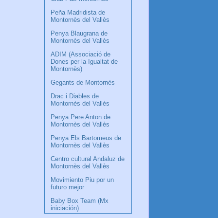
Peña Madridista de
Montornès del Vallès
Penya Blaugrana de
Montornès del Vallès
ADIM (Associació de
Dones per la Igualtat de
Montornès)
Gegants de Montornès
Drac i Diables de
Montornès del Vallès
Penya Pere Anton de
Montornès del Vallès
Penya Els Bartomeus de
Montornès del Vallès
Centro cultural Andaluz de
Montornès del Vallès
Movimiento Piu por un
futuro mejor
Baby Box Team (Mx
iniciación)