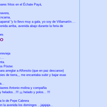
mares fritos en el Échate Payá,
mavera,
Encarna,
aparral “y lo llevo muy a gala, yo soy de Villamartín….
nida arriba, avenida abajo durante la feria de
re.
NO
rrevieja
...
nta.
os Póster.
 para arreglar a Alfonsito (que en paz descanse)
 pies de tierra,,, me encantaba subir y bajar esas
a...
antaores Antonio molina y compañia
helados...!!! ¡¡¡ helado y polos... !!!
a lo de Pepe Cabrera
n la avenida los domingos ...jajajaja...