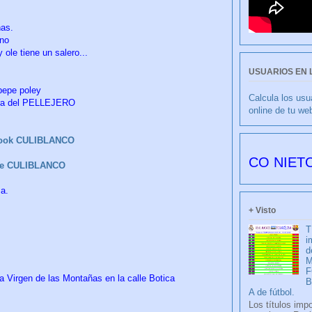
ñas.
eno
 ole tiene un salero...
USUARIOS EN 
 pepe poley
Calcula los usu
lera del PELLEJERO
online de tu we
ook CULIBLANCO
CULIBLANCO por FRANCISCO NIETO 6178 día
be CULIBLANCO
sa.
+ Visto
T
i
d
M
F
la Virgen de las Montañas en la calle Botica
A de fútbol.
Los títulos imp