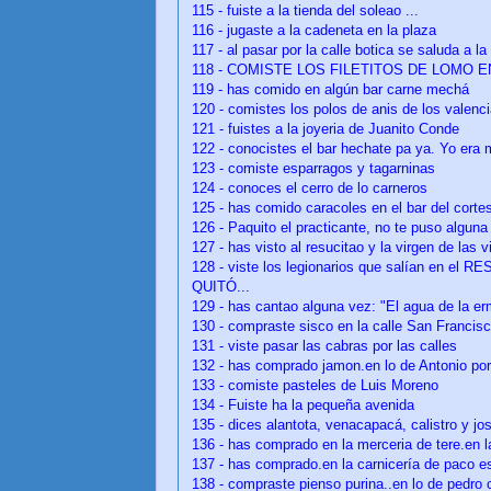
115 - fuiste a la tienda del soleao ...
116 - jugaste a la cadeneta en la plaza
117 - al pasar por la calle botica se saluda a la 
118 - COMISTE LOS FILETITOS DE LOMO 
119 - has comido en algún bar carne mechá
120 - comistes los polos de anis de los valenc
121 - fuistes a la joyeria de Juanito Conde
122 - conocistes el bar hechate pa ya. Yo era 
123 - comiste esparragos y tagarninas
124 - conoces el cerro de lo carneros
125 - has comido caracoles en el bar del cortes
126 - Paquito el practicante, no te puso alguna
127 - has visto al resucitao y la virgen de las v
128 - viste los legionarios que salían en 
QUITÓ...
129 - has cantao alguna vez: "El agua de la erm
130 - compraste sisco en la calle San Francisc
131 - viste pasar las cabras por las calles
132 - has comprado jamon.en lo de Antonio porri
133 - comiste pasteles de Luis Moreno
134 - Fuiste ha la pequeña avenida
135 - dices alantota, venacapacá, calistro y josi
136 - has comprado en la merceria de tere.en l
137 - has comprado.en la carnicería de paco es
138 - compraste pienso purina..en lo de pedro c