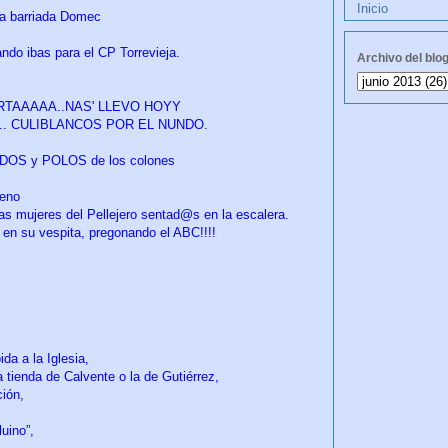
Inicio
 la barriada Domec
ndo ibas para el CP Torrevieja.
Archivo del blo
URTAAAAA..NAS' LLEVO HOYY
 de... CULIBLANCOS POR EL NUNDO.
OS y POLOS de los colones
reno
as mujeres del Pellejero sentad@s en la escalera.
 en su vespita, pregonando el ABC!!!!
da a la Iglesia,
 tienda de Calvente o la de Gutiérrez,
ión,
luino”,