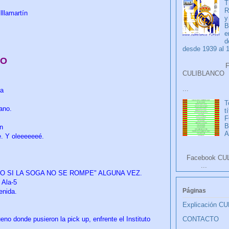
T
R
lllamartín
y
B
e
d
desde 1939 al 
NO
Faceb
CULIB
...
ia
T
ano.
t
F
ón
A
e. Y oleeeeeeé.
Facebook CU
...
ERO SI LA SOGA NO SE ROMPE" ALGUNA VEZ.
 Ala-5
Páginas
enida.
Explicación C
ueno donde pusieron la pick up, enfrente el Instituto
CONTACTO