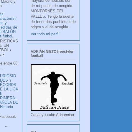
mayoria de noticias son
 Madrid y
de mi pueblo de acogida
...
MONTORNÈS DEL
as
VALLÈS. Tengo la suerte
aracterísti
de tener dos pueblos,el de
as y
origen y el de acogida.
edidas de
n BALÓN
Ver todo mi perfil
e fútbol.
RÍSTICAS
E UN
TBOL •
ADRIÁN NIETO freestyler
. •
football
de entre 68
...
URIOSID
DES Y
RÉCORDS
E LA LIGA
DE
RIMERA
PAÑOLA DE
istoria
Canal youtube Adriannisa
ook
LANCO
.