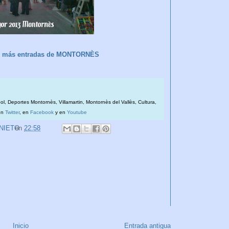
ver más entradas de MONTORNÈS
bol, Deportes Montornès, Villamartin, Montornès del Vallès, Cultura,
en
Twitter
, en
Facebook
y en
Youtube
 NIETO
en
22:58
Inicio
Entrada antigua