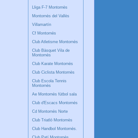
Lliga F-7 Montornès
Montornès del Vallès
Villamartín
Cf Montornès
Club Atletisme Montornès
Club Bàsquet Vila de
Montornès
Club Karate Montornès
Club Ciclista Montornès
Club Escola Tennis
Montornès
Ae Montornès fútbol sala
Club d'Escacs Montornés
Cd Montornès Norte
Club Triatló Montornès
Club Handbol Montornès.
Club Patí Montornès