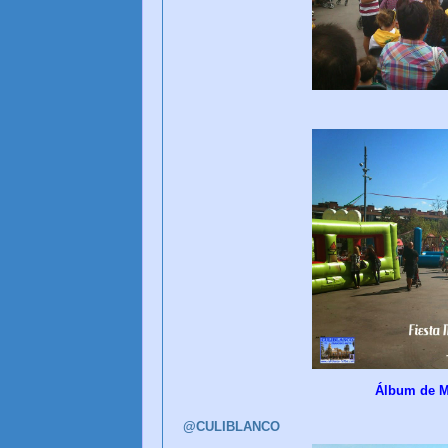
Álbum de M
@CULIBLANCO