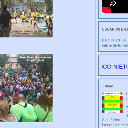
USUARIOS EN 
Calcula los usu
online de tu we
CULIBLANCO por FRANCISCO NIETO 6178 día
+ Visto
T
i
d
M
F
A de fútbol.
Los títulos imp