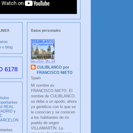
LINEA
Datos personales
arios
b o blog
CULIBLANCO por
s desde su creación
FRANCISCO NIETO
Spain
Mi nombre es
FRANCISCO NIETO. El
nombre de CULIBLANCO,
ítulos
se debe a un apodo, ahora
mportantes
ya gentilicio con lo que se
el REAL
ADRID y
le conocían y se conocen
C
a los habitantes de mi
BARCELON
pueblo de origen
VILLAMARTÍN. La
ortantes