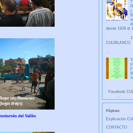
T
R
y
B
e
d
desde 1939 al 
Faceb
CULIB
...
T
t
F
A
Facebook CU
...
Páginas
ontornès del Vallès
Explicación C
CONTACTO