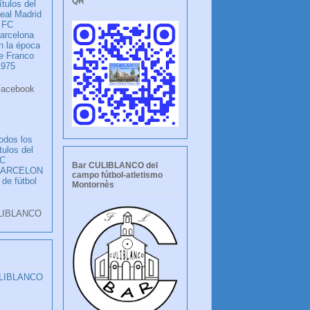
QR
ítulos del
eal Madrid
 FC
arcelona
n la época
e Franco
1975
ook
LANCO
odos los
ítulos del
C
Bar CULIBLANCO del
BARCELON
campo fútbol-atletismo
 de fútbol
Montornès
LIBLANCO
ULIBLANCO