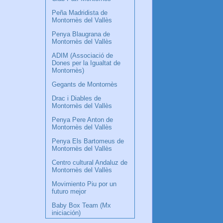
Peña Madridista de
Montornès del Vallès
Penya Blaugrana de
Montornès del Vallès
ADIM (Associació de
Dones per la Igualtat de
Montornès)
Gegants de Montornès
Drac i Diables de
Montornès del Vallès
Penya Pere Anton de
Montornès del Vallès
Penya Els Bartomeus de
Montornès del Vallès
Centro cultural Andaluz de
Montornès del Vallès
Movimiento Piu por un
futuro mejor
Baby Box Team (Mx
iniciación)