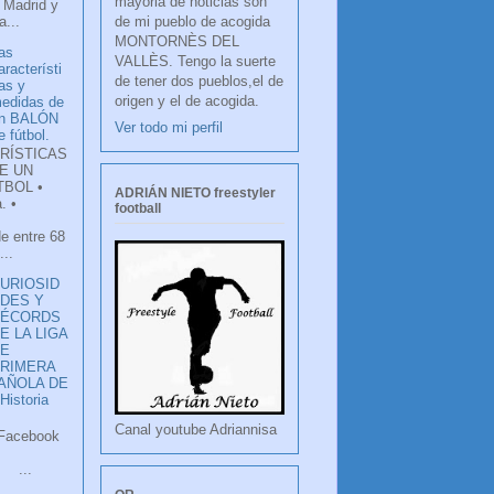
mayoria de noticias son
 Madrid y
de mi pueblo de acogida
...
MONTORNÈS DEL
as
VALLÈS. Tengo la suerte
aracterísti
de tener dos pueblos,el de
as y
origen y el de acogida.
edidas de
n BALÓN
Ver todo mi perfil
e fútbol.
RÍSTICAS
E UN
TBOL •
ADRIÁN NIETO freestyler
. •
football
de entre 68
...
URIOSID
DES Y
RÉCORDS
E LA LIGA
DE
RIMERA
PAÑOLA DE
istoria
Canal youtube Adriannisa
ook
LANCO
.