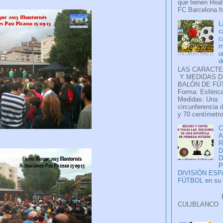
que tienen Real
FC Barcelona ha
L
c
c
m
u
d
LAS CARACTE
Y MEDIDAS D
BALÓN DE FÚ
Forma: Esférica
Medidas: Una
circunferencia 
y 70 centímetro
C
A
D
P
DIVISIÓN ES
FÚTBOL en su H
Faceb
CULIB
..