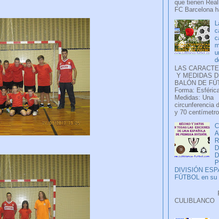
que tienen Real
FC Barcelona ha
L
c
c
m
u
d
LAS CARACTE
Y MEDIDAS D
BALÓN DE FÚ
Forma: Esférica
Medidas: Una
circunferencia 
y 70 centímetro
C
A
D
P
DIVISIÓN ES
FÚTBOL en su H
Faceb
CULIB
..