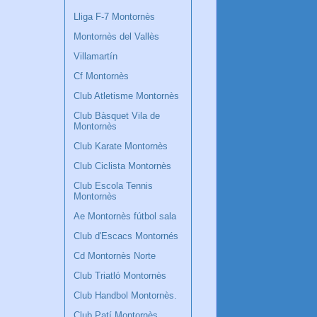
Lliga F-7 Montornès
Montornès del Vallès
Villamartín
Cf Montornès
Club Atletisme Montornès
Club Bàsquet Vila de
Montornès
Club Karate Montornès
Club Ciclista Montornès
Club Escola Tennis
Montornès
Ae Montornès fútbol sala
Club d'Escacs Montornés
Cd Montornès Norte
Club Triatló Montornès
Club Handbol Montornès.
Club Patí Montornès