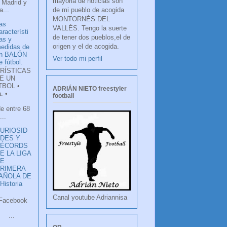
mayoria de noticias son
 Madrid y
de mi pueblo de acogida
...
MONTORNÈS DEL
as
VALLÈS. Tengo la suerte
aracterísti
de tener dos pueblos,el de
as y
origen y el de acogida.
edidas de
n BALÓN
Ver todo mi perfil
e fútbol.
RÍSTICAS
E UN
TBOL •
ADRIÁN NIETO freestyler
. •
football
de entre 68
...
URIOSID
DES Y
RÉCORDS
E LA LIGA
DE
RIMERA
PAÑOLA DE
istoria
Canal youtube Adriannisa
ook
LANCO
.