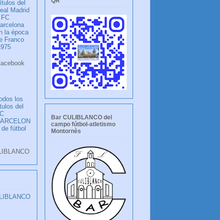
QR
ítulos del
eal Madrid
 FC
arcelona
n la época
e Franco
1975
ook
LANCO
odos los
ítulos del
C
Bar CULIBLANCO del
BARCELON
campo fútbol-atletismo
 de fútbol
Montornès
LIBLANCO
ULIBLANCO