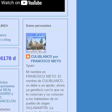
LINEA
Datos personales
arios
b o blog
CULIBLANCO por
 desde su creación
FRANCISCO NIETO
Spain
Mi nombre es
FRANCISCO NIETO. El
nombre de CULIBLANCO,
ítulos
se debe a un apodo, ahora
mportantes
ya gentilicio con lo que se
el REAL
ADRID y
le conocían y se conocen
C
a los habitantes de mi
BARCELON
pueblo de origen
VILLAMARTÍN. La
ortantes