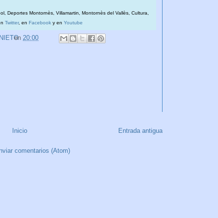
bol, Deportes Montornès, Villamartin, Montornès del Vallès, Cultura,
en
Twitter
, en
Facebook
y en
Youtube
 NIETO
en
20:00
Inicio
Entrada antigua
nviar comentarios (Atom)