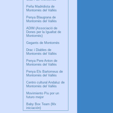
Peña Madridista de
Montornès del Vallès
Penya Blaugrana de
Montornès del Vallès
ADIM (Associació de
Dones per la Igualtat de
Montornès)
Gegants de Montornès
Drac i Diables de
Montornès del Vallès
Penya Pere Anton de
Montornès del Vallès
Penya Els Bartomeus de
Montornès del Vallès
Centro cultural Andaluz de
Montornès del Vallès
Movimiento Piu por un
futuro mejor
Baby Box Team (Mx
iniciación)