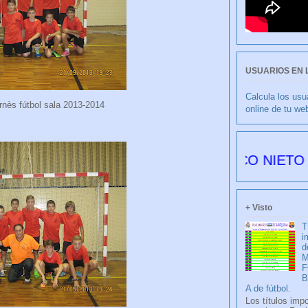
USUARIOS EN 
Calcula los usu
nès fútbol sala 2013-2014
online de tu we
CULIBLANCO por FRANCISCO NIETO 6178 días
+ Visto
T
i
d
M
F
A de fútbol.
Los títulos imp