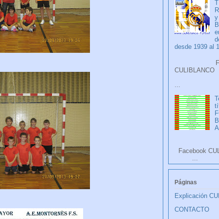
T
R
y
B
e
d
desde 1939 al 
Faceb
CULIB
...
T
t
F
A
Facebook CU
...
Páginas
Explicación C
CONTACTO