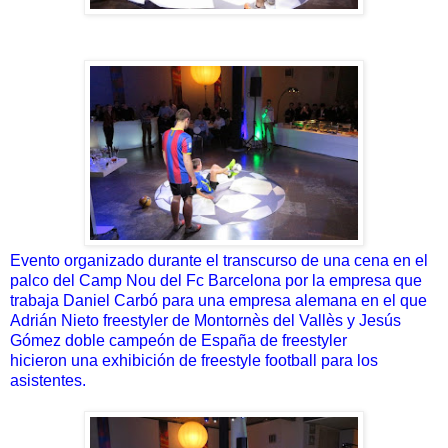
Evento organizado durante el transcurso de una cena en el
palco del Camp Nou del Fc Barcelona por la empresa que
trabaja Daniel Carbó para una empresa alemana en el que
Adrián Nieto freestyler de Montornès del Vallès y Jesús
Gómez doble campeón de España de freestyler
hicieron una exhibición de freestyle football para los
asistentes.