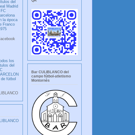
QR
ítulos del
eal Madrid
 FC
arcelona
n la época
e Franco
1975
ook
LANCO
odos los
ítulos del
C
Bar CULIBLANCO del
BARCELON
campo fútbol-atletismo
 de fútbol
Montornès
LIBLANCO
ULIBLANCO