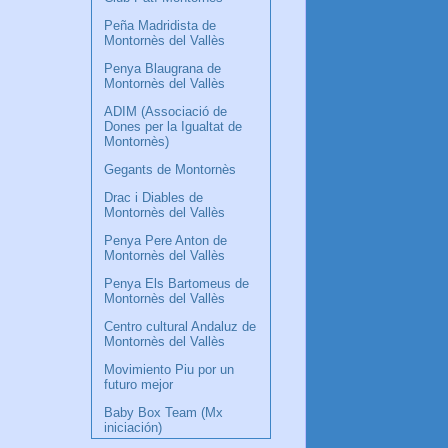
Peña Madridista de
Montornès del Vallès
Penya Blaugrana de
Montornès del Vallès
ADIM (Associació de
Dones per la Igualtat de
Montornès)
Gegants de Montornès
Drac i Diables de
Montornès del Vallès
Penya Pere Anton de
Montornès del Vallès
Penya Els Bartomeus de
Montornès del Vallès
Centro cultural Andaluz de
Montornès del Vallès
Movimiento Piu por un
futuro mejor
Baby Box Team (Mx
iniciación)