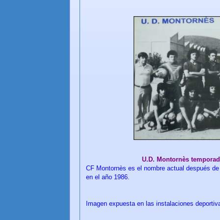
U.D. Montornès temporad
CF Montornès es el nombre actual después de l
en el año 1986.
Imagen expuesta en las instalaciones deportiv