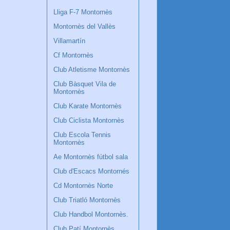
Lliga F-7 Montornès
Montornès del Vallès
Villamartín
Cf Montornès
Club Atletisme Montornès
Club Bàsquet Vila de
Montornès
Club Karate Montornès
Club Ciclista Montornès
Club Escola Tennis
Montornès
Ae Montornès fútbol sala
Club d'Escacs Montornés
Cd Montornès Norte
Club Triatló Montornès
Club Handbol Montornès.
Club Patí Montornès