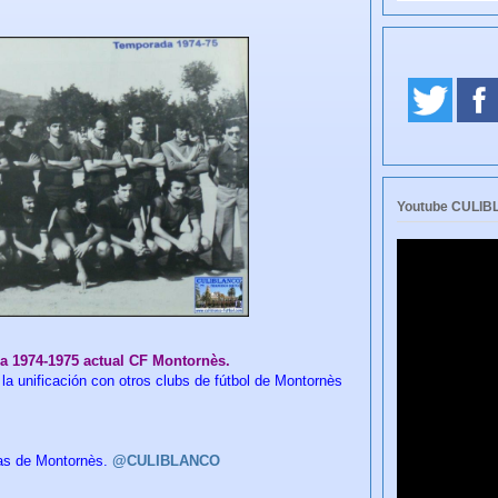
Youtube CULI
a 1974-1975 actual CF Montornès.
a unificación con otros clubs de fútbol de Montornès
as de Montornès.
@CULIBLANCO