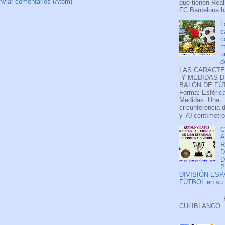
nviar comentarios (Atom)
que tienen Real
FC Barcelona ha
L
c
c
m
u
d
LAS CARACTE
Y MEDIDAS D
BALÓN DE FÚ
Forma: Esférica
Medidas: Una
circunferencia 
y 70 centímetro
C
A
D
P
DIVISIÓN ES
FÚTBOL en su H
Faceb
CULIB
..