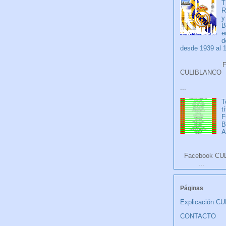
T
R
y
B
e
d
desde 1939 al 
Faceb
CULIB
...
T
t
F
A
Facebook CU
...
Páginas
Explicación C
CONTACTO