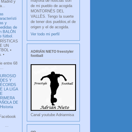
mayoria de noticias son
 Madrid y
de mi pueblo de acogida
...
MONTORNÈS DEL
as
VALLÈS. Tengo la suerte
aracterísti
de tener dos pueblos,el de
as y
origen y el de acogida.
edidas de
n BALÓN
Ver todo mi perfil
e fútbol.
RÍSTICAS
E UN
TBOL •
ADRIÁN NIETO freestyler
. •
football
de entre 68
...
URIOSID
DES Y
RÉCORDS
E LA LIGA
DE
RIMERA
PAÑOLA DE
istoria
Canal youtube Adriannisa
ook
LANCO
.