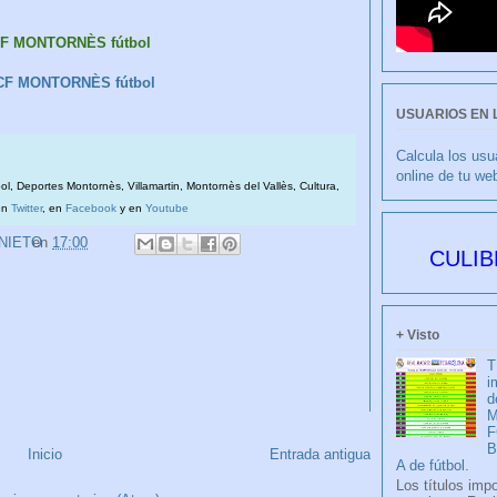
CF MONTORNÈS fútbol
 CF MONTORNÈS fútbol
USUARIOS EN 
Calcula los usu
online de tu we
bol, Deportes Montornès, Villamartin, Montornès del Vallès, Cultura,
en
Twitter
, en
Facebook
y en
Youtube
 NIETO
en
17:00
CULIBLANCO
+ Visto
T
i
d
M
F
Inicio
Entrada antigua
A de fútbol.
Los títulos imp