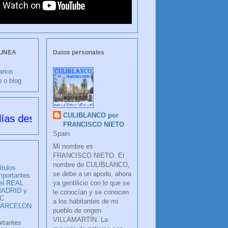
LINEA
Datos personales
arios
b o blog
CULIBLANCO por
e su creación
FRANCISCO NIETO
Spain
Mi nombre es
FRANCISCO NIETO. El
nombre de CULIBLANCO,
ítulos
se debe a un apodo, ahora
mportantes
ya gentilicio con lo que se
el REAL
ADRID y
le conocían y se conocen
C
a los habitantes de mi
BARCELON
pueblo de origen
VILLAMARTÍN. La
ortantes