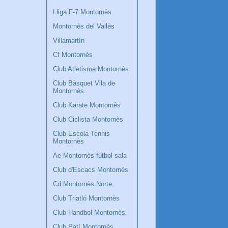
Lliga F-7 Montornès
Montornès del Vallès
Villamartín
Cf Montornès
Club Atletisme Montornès
Club Bàsquet Vila de
Montornès
Club Karate Montornès
Club Ciclista Montornès
Club Escola Tennis
Montornès
Ae Montornès fútbol sala
Club d'Escacs Montornés
Cd Montornès Norte
Club Triatló Montornès
Club Handbol Montornès.
Club Patí Montornès