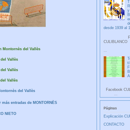
T
R
y
B
e
d
desde 1939 al 
Faceb
CULIB
 Montornès del Vallès
...
T
del Vallès
t
F
del Vallès
A
del Vallès
Facebook CU
ontornès del Vallès
...
ver más entradas de MONTORNÈS
Páginas
CO NIETO
Explicación C
CONTACTO