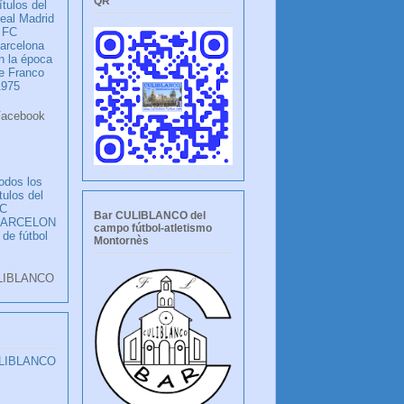
QR
ítulos del
eal Madrid
 FC
arcelona
n la época
e Franco
1975
ook
LANCO
odos los
ítulos del
C
Bar CULIBLANCO del
BARCELON
campo fútbol-atletismo
 de fútbol
Montornès
LIBLANCO
ULIBLANCO