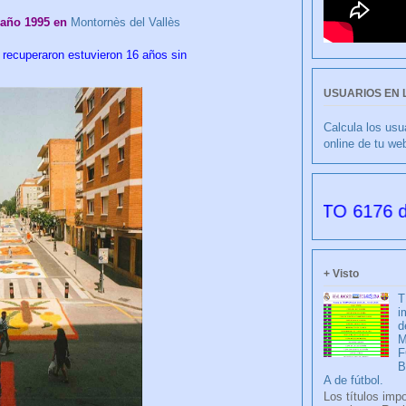
año 1995 en
Montornès del Vallès
recuperaron estuvieron 16 años sin
USUARIOS EN 
Calcula los usu
online de tu we
IBLANCO por FRANCISCO NIETO 6176 días desd
+ Visto
T
i
d
M
F
A de fútbol.
Los títulos imp