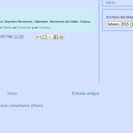
Inicio
Archivo del blo
bol, Deportes Montornès, Villamartin, Montornès del Vallès, Cultura,
en
Twitter
, en
Facebook
y en
Youtube
 NIETO
en
12:00
Inicio
Entrada antigua
nviar comentarios (Atom)