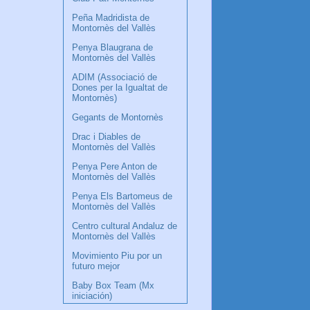
Peña Madridista de
Montornès del Vallès
Penya Blaugrana de
Montornès del Vallès
ADIM (Associació de
Dones per la Igualtat de
Montornès)
Gegants de Montornès
Drac i Diables de
Montornès del Vallès
Penya Pere Anton de
Montornès del Vallès
Penya Els Bartomeus de
Montornès del Vallès
Centro cultural Andaluz de
Montornès del Vallès
Movimiento Piu por un
futuro mejor
Baby Box Team (Mx
iniciación)