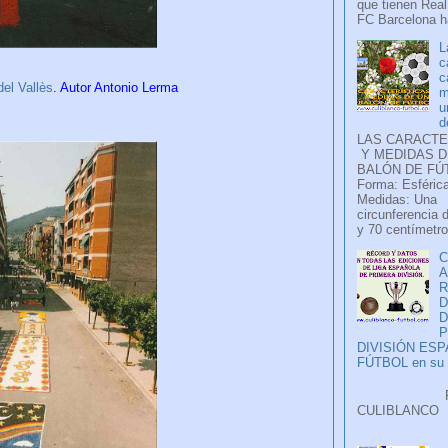
que tienen Real
FC Barcelona ha
L
c
c
el Vallès
. Autor Antonio Lerma
m
u
d
LAS CARACTE
Y MEDIDAS D
BALÓN DE FÚ
Forma: Esférica
Medidas: Una
circunferencia 
y 70 centímetro
C
A
D
P
DIVISIÓN ES
FÚTBOL en su H
Faceb
CULIB
..