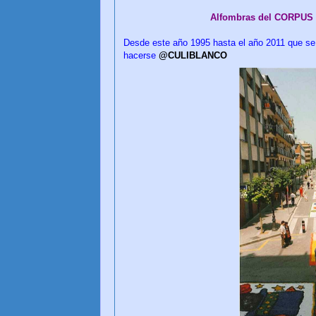
Alfombras del CORPUS 
Desde este año 1995 hasta el año 2011 que se 
hacerse
@CULIBLANCO
CUL