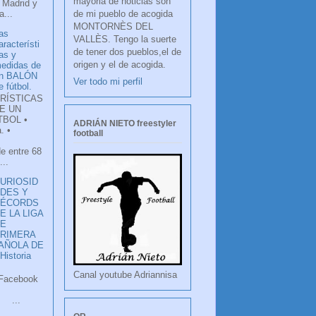
mayoria de noticias son
 Madrid y
de mi pueblo de acogida
...
MONTORNÈS DEL
as
VALLÈS. Tengo la suerte
aracterísti
de tener dos pueblos,el de
as y
origen y el de acogida.
edidas de
n BALÓN
Ver todo mi perfil
e fútbol.
RÍSTICAS
E UN
TBOL •
ADRIÁN NIETO freestyler
. •
football
de entre 68
...
URIOSID
DES Y
RÉCORDS
E LA LIGA
DE
RIMERA
PAÑOLA DE
istoria
Canal youtube Adriannisa
ook
LANCO
.