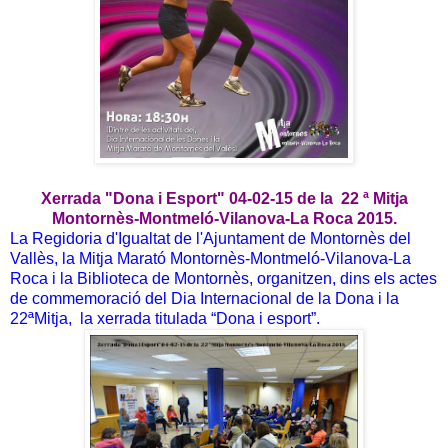
Xerrada "Dona i Esport" 04-02-15 de la 22 ª Mitja
Montornès-Montmeló-Vilanova-La Roca 2015.
La Regidoria d'Igualtat de l'Ajuntament de Montornès del
Vallès, la Mitja Marató Montornès-Montmeló-Vilanova-La
Roca i la Biblioteca de Montornès, organitzen, dins els actes
de commemoració del Dia Internacional de la Dona i la
22ªMitja, la xerrada titulada “Dona i esport”.