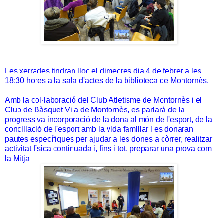
Les xerrades tindran lloc el dimecres dia 4 de febrer a les
18:30 hores a la sala d'actes de la biblioteca de Montornès.
Amb la col·laboració del Club Atletisme de Montornès i el
Club de Bàsquet Vila de Montornès, es parlarà de la
progressiva incorporació de la dona al món de l'esport, de la
conciliació de l'esport amb la vida familiar i es donaran
pautes específiques per ajudar a les dones a còrrer, realitzar
activitat física continuada i, fins i tot, preparar una prova com
la Mitja