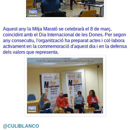
Aquest any la Mitja Marató se celebrarà el 8 de març,
coincidint amb el Dia Internacional de les Dones. Per segon
any consecutiu, l'organització ha preparat actes i col·labora
activament en la commemoració d'aquest dia i en la defensa
dels valors que representa.
@CULIBLANCO