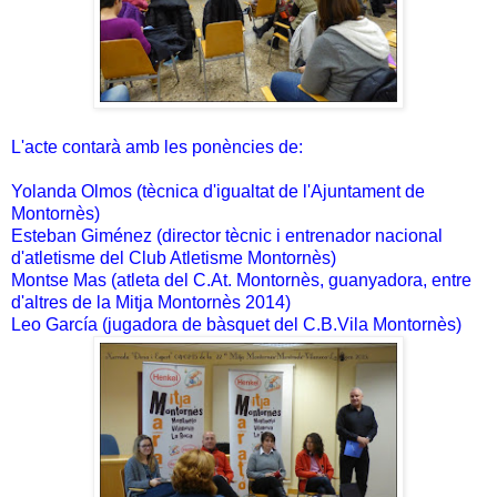
L'acte contarà amb les ponències de:
Yolanda Olmos (tècnica d'igualtat de l'Ajuntament de
Montornès)
Esteban Giménez (director tècnic i entrenador nacional
d'atletisme del Club Atletisme Montornès)
Montse Mas (atleta del C.At. Montornès, guanyadora, entre
d'altres de la Mitja Montornès 2014)
Leo García (jugadora de bàsquet del C.B.Vila Montornès)