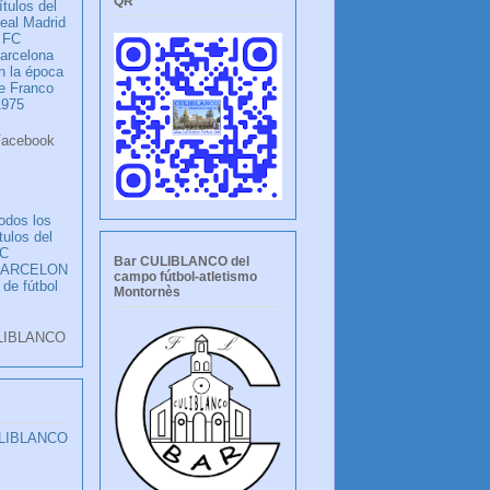
QR
ítulos del
eal Madrid
 FC
arcelona
n la época
e Franco
1975
ook
LANCO
odos los
ítulos del
C
Bar CULIBLANCO del
BARCELON
campo fútbol-atletismo
 de fútbol
Montornès
LIBLANCO
ULIBLANCO