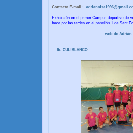
Contacto E-mail;
adriannisa1996
@gmail.c
Exhibición en el primer Campus deportivo de ve
hace por las tardes en el pabellón 1 de Sant Fo
web de Adrián N
fb. CULIBLANCO
CULI