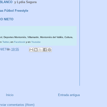
BLANCO
y Lydia Segura
as Fútbol Freestyle
CO NIETO
bol, Deportes Montornès, Villamartin, Montornès del Vallès, Cultura,
en
Twitter
, en
Facebook
y en
Youtube
 NIETO
en
19:55
Inicio
Entrada antigua
nviar comentarios (Atom)