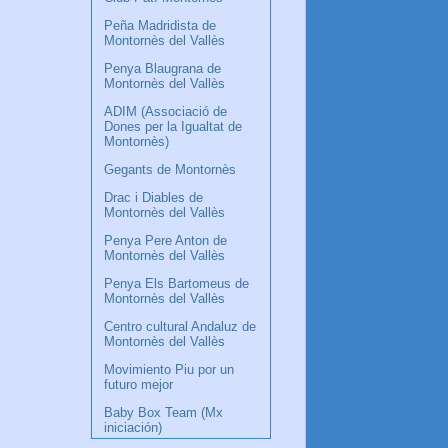
Peña Madridista de
Montornès del Vallès
Penya Blaugrana de
Montornès del Vallès
ADIM (Associació de
Dones per la Igualtat de
Montornès)
Gegants de Montornès
Drac i Diables de
Montornès del Vallès
Penya Pere Anton de
Montornès del Vallès
Penya Els Bartomeus de
Montornès del Vallès
Centro cultural Andaluz de
Montornès del Vallès
Movimiento Piu por un
futuro mejor
Baby Box Team (Mx
iniciación)