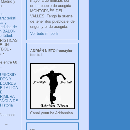
mayoria de noticias son
 Madrid y
de mi pueblo de acogida
...
MONTORNÈS DEL
as
VALLÈS. Tengo la suerte
aracterísti
de tener dos pueblos,el de
as y
origen y el de acogida.
edidas de
n BALÓN
Ver todo mi perfil
e fútbol.
RÍSTICAS
E UN
TBOL •
ADRIÁN NIETO freestyler
. •
football
de entre 68
...
URIOSID
DES Y
RÉCORDS
E LA LIGA
DE
RIMERA
PAÑOLA DE
istoria
Canal youtube Adriannisa
ook
LANCO
.