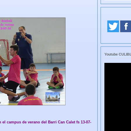
Youtube CULI
n el campus de verano del Barri Can Calet fs 13-07-