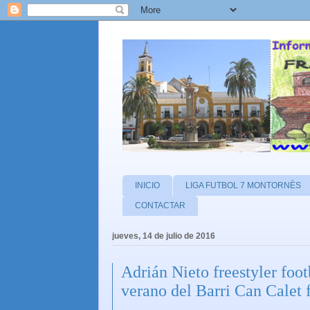
INICIO
LIGA FUTBOL 7 MONTORNÈS
CONTACTAR
jueves, 14 de julio de 2016
Adrián Nieto freestyler foo
verano del Barri Can Calet 