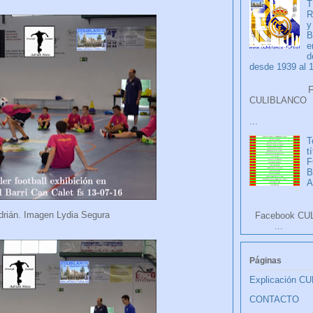
T
R
y
B
e
d
desde 1939 al 
Faceb
CULIB
...
T
t
F
A
rián. Imagen Lydia Segura
Facebook CU
...
Páginas
Explicación C
CONTACTO