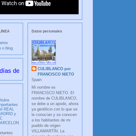
LINEA
Datos personales
arios
b o blog
CULIBLANCO por
 su creación
FRANCISCO NIETO
Spain
Mi nombre es
FRANCISCO NIETO. El
nombre de CULIBLANCO,
ítulos
se debe a un apodo, ahora
mportantes
ya gentilicio con lo que se
el REAL
ADRID y
le conocían y se conocen
C
a los habitantes de mi
BARCELON
pueblo de origen
VILLAMARTÍN. La
ortantes