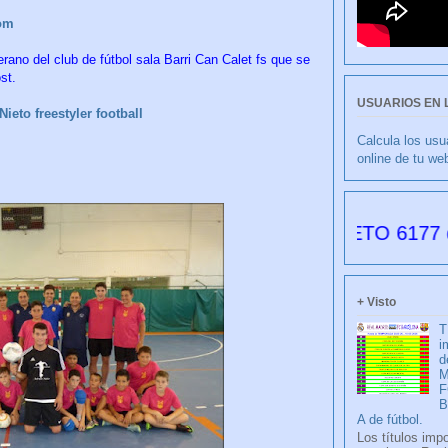
om
rano del club de fútbol sala Barri Can Calet fs que se
st.
USUARIOS EN 
ieto freestyler football
Calcula los usu
online de tu we
BLANCO por FRANCISCO NIETO 6177 días desde
+ Visto
T
i
d
M
F
A de fútbol.
Los títulos imp