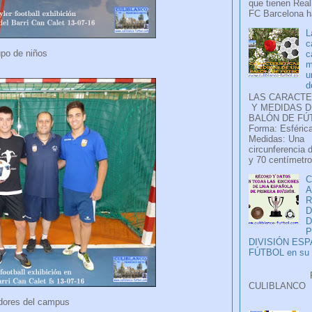
que tienen Real
FC Barcelona ha
L
c
po de niños
c
m
u
d
LAS CARACTE
Y MEDIDAS D
BALÓN DE FÚ
Forma: Esférica
Medidas: Una
circunferencia 
y 70 centímetro
C
A
D
P
DIVISIÓN ES
FÚTBOL en su H
Faceb
CULIB
..
dores del campus