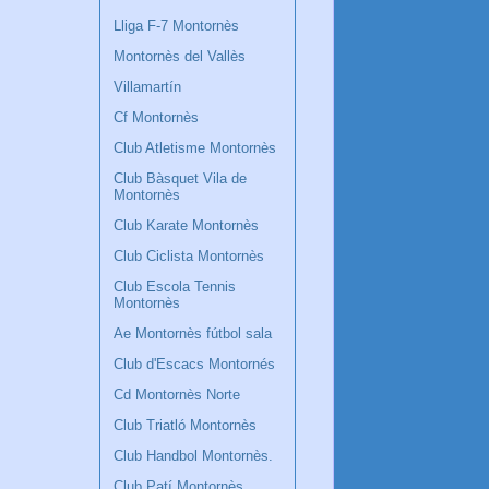
Lliga F-7 Montornès
Montornès del Vallès
Villamartín
Cf Montornès
Club Atletisme Montornès
Club Bàsquet Vila de
Montornès
Club Karate Montornès
Club Ciclista Montornès
Club Escola Tennis
Montornès
Ae Montornès fútbol sala
Club d'Escacs Montornés
Cd Montornès Norte
Club Triatló Montornès
Club Handbol Montornès.
Club Patí Montornès