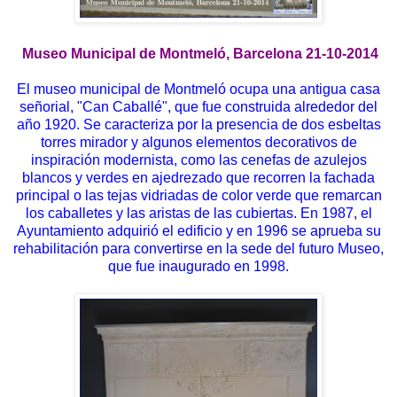
Museo Municipal de Montmeló, Barcelona 21-10-2014
El museo municipal de Montmeló ocupa una antigua casa
señorial, "Can Caballé", que fue construida alrededor del
año 1920. Se caracteriza por la presencia de dos esbeltas
torres mirador y algunos elementos decorativos de
inspiración modernista, como las cenefas de azulejos
blancos y verdes en ajedrezado que recorren la fachada
principal o las tejas vidriadas de color verde que remarcan
los caballetes y las aristas de las cubiertas. En 1987, el
Ayuntamiento adquirió el edificio y en 1996 se aprueba su
rehabilitación para convertirse en la sede del futuro Museo,
que fue inaugurado en 1998.