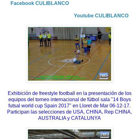
Facebook CULIBLANCO
Youtube CULIBLANCO
Exhibición de freestyle football en la presentación de los
equipos del torneo internacional de fútbol sala "
14 Boys
futsal world cup Spain 2017" en Lloret de Mar 06-12-17.
Participan las selecciones de USA, CHINA, Rep CHINA,
AUSTRALIA y CATALUNYA