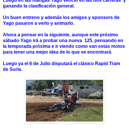
Luego en las mangas Yago venció en las dos carreras y
ganando la clasificación general.
Un buen entreno y además los amigos y sponsors de
Yago pasaron a verlo y animarlo.
Ahora a pensar en la siguiente, aunque este próximo
sábado Yago irá a probar una nueva 125, pensando en
la temporada próxima e ir viendo como van estas motos
para tener una mejor idea de lo que se encontrará.
Luego ya el 6 de Julio disputará el clásico Rapid Tram
de Suria.