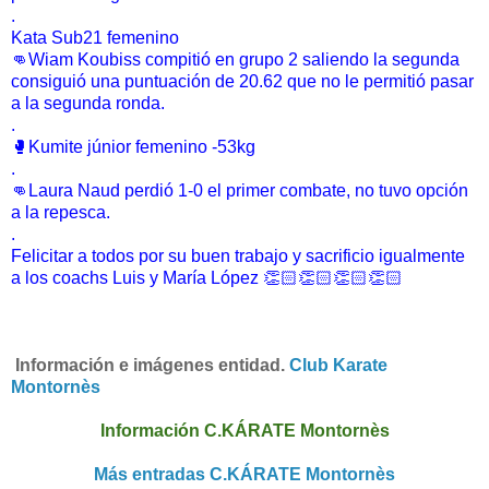
.
Kata Sub21 femenino
👊Wiam Koubiss compitió en grupo 2 saliendo la segunda
consiguió una puntuación de 20.62 que no le permitió pasar
a la segunda ronda.
.
🥊Kumite júnior femenino -53kg
.
👊Laura Naud perdió 1-0 el primer combate, no tuvo opción
a la repesca.
.
Felicitar a todos por su buen trabajo y sacrificio igualmente
a los coachs Luis y María López 👏🏻👏🏻👏🏻👏🏻
I
nformación e imágenes entidad.
Club Karate
Montornès
Información C.KÁRATE Montornès
Más entradas C.KÁRATE Montornès