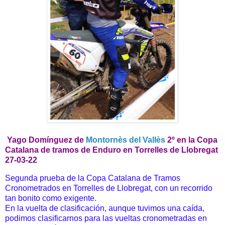
Yago Domínguez d
e
Montornès del Vallès
2º en la Copa
Catalana de tramos de Enduro en Torrelles de Llobregat
27-03-22
Segunda prueba de la Copa Catalana de Tramos
Cronometrados en Torrelles de Llobregat, con un recorrido
tan bonito como exigente.
En la vuelta de clasificación, aunque tuvimos una caída,
podimos clasificarnos para las vueltas cronometradas en