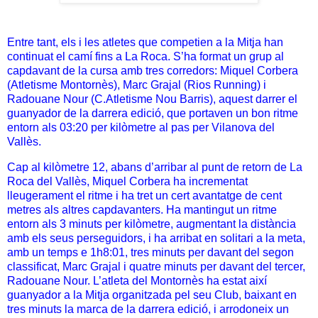
Entre tant, els i les atletes que competien a la Mitja han
continuat el camí fins a La Roca. S’ha format un grup al
capdavant de la cursa amb tres corredors: Miquel Corbera
(Atletisme Montornès), Marc Grajal (Rios Running) i
Radouane Nour (C.Atletisme Nou Barris), aquest darrer el
guanyador de la darrera edició, que portaven un bon ritme
entorn als 03:20 per kilòmetre al pas per Vilanova del
Vallès.
Cap al kilòmetre 12, abans d’arribar al punt de retorn de La
Roca del Vallès, Miquel Corbera ha incrementat
lleugerament el ritme i ha tret un cert avantatge de cent
metres als altres capdavanters. Ha mantingut un ritme
entorn als 3 minuts per kilòmetre, augmentant la distància
amb els seus perseguidors, i ha arribat en solitari a la meta,
amb un temps e 1h8:01, tres minuts per davant del segon
classificat, Marc Grajal i quatre minuts per davant del tercer,
Radouane Nour. L’atleta del Montornès ha estat així
guanyador a la Mitja organitzada pel seu Club, baixant en
tres minuts la marca de la darrera edició, i arrodoneix un