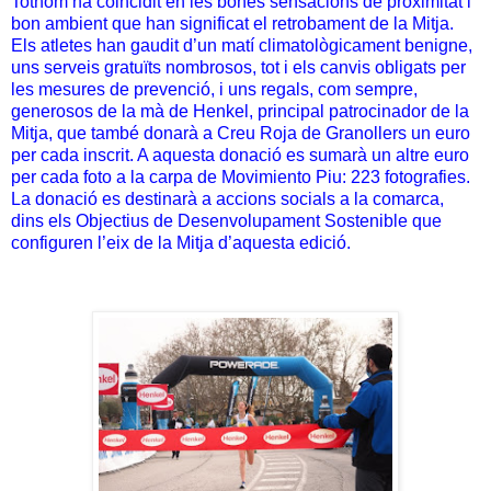
Tothom ha coincidit en les bones sensacions de proximitat i
bon ambient que han significat el retrobament de la Mitja.
Els atletes han gaudit d’un matí climatològicament benigne,
uns serveis gratuïts nombrosos, tot i els canvis obligats per
les mesures de prevenció, i uns regals, com sempre,
generosos de la mà de Henkel, principal patrocinador de la
Mitja, que també donarà a Creu Roja de Granollers un euro
per cada inscrit. A aquesta donació es sumarà un altre euro
per cada foto a la carpa de Movimiento Piu: 223 fotografies.
La donació es destinarà a accions socials a la comarca,
dins els Objectius de Desenvolupament Sostenible que
configuren l’eix de la Mitja d’aquesta edició.