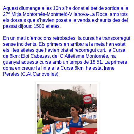
Aquest diumenge a les 10h s’ha donat el tret de sortida a la
27ª Mitja Montornès-Montmeló-Vilanova-La Roca, amb tots
els dorsals que s’havien posat a la venda exhaurits des del
passat dijous: 1500 atletes.
En un matí d’emocions retrobades, la cursa ha transcorregut
sense incidents. Els primers en arribar a la meta han estat
els i les atletes que havien triat el recorregut curt, la Cursa
de 6km: Eloi Cabezas, del C.Atletisme Montornès, ha
guanyat aquesta cursa amb un temps de 18:51. La primera
dona en creuar la línia a la Cursa 6km, ha estat Irene
Perales (C.At.Canovelles).