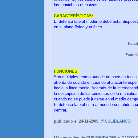
las maniobras ofensivas.
CARACTERÍSTICAS:
El defensa lateral moderno debe estar dispuesto
en el plano físico y atlético.
Face
Youtu
FUNCIONES:
Son múltiples, como sucede un poco en todas l
afronta de cuando en cuando al atacante esper
hacia la linea media. Además de la interdepend
la descripción de los cimientos de la maniobra 
cuando no se puede jugarse en el medio camp
El defensa lateral está a menudo sometido a cr
centrar.
publicado el 24-11-2009.
@CULIBLANCO
Más entradas de CURIOSIDADES y DATOS