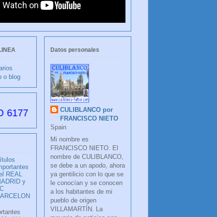
LINEA
Datos personales
arios
b o blog
CULIBLANCO por
as desde su creación
FRANCISCO NIETO
Spain
Mi nombre es
FRANCISCO NIETO. El
nombre de CULIBLANCO,
ítulos
se debe a un apodo, ahora
mportantes
ya gentilicio con lo que se
el REAL
ADRID y
le conocían y se conocen
C
a los habitantes de mi
BARCELON
pueblo de origen
VILLAMARTÍN. La
ortantes