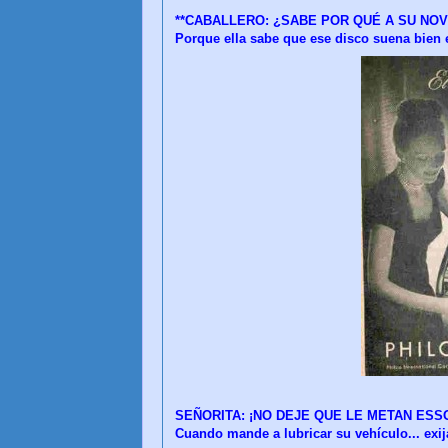
**CABALLERO: ¿SABE POR QUÉ A SU NO
Porque ella sabe que ese disco suena bie
SEÑORITA: ¡NO DEJE QUE LE METAN ESS
Cuando mande a lubricar su vehículo... ex