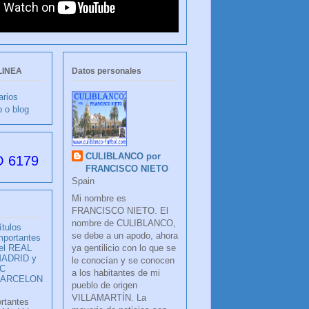
LINEA
Datos personales
arios
b o blog
CULIBLANCO por
 desde su creación
FRANCISCO NIETO
Spain
Mi nombre es
FRANCISCO NIETO. El
nombre de CULIBLANCO,
ítulos
se debe a un apodo, ahora
mportantes
ya gentilicio con lo que se
el REAL
ADRID y
le conocían y se conocen
C
a los habitantes de mi
BARCELON
pueblo de origen
VILLAMARTÍN. La
ortantes