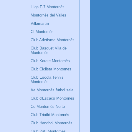
Lliga F-7 Montornès
Montornès del Vallès
Villamartín
Cf Montornès
Club Atletisme Montornès
Club Bàsquet Vila de
Montornès
Club Karate Montornès
Club Ciclista Montornès
Club Escola Tennis
Montornès
Ae Montornès fútbol sala
Club d'Escacs Montornés
Cd Montornès Norte
Club Triatló Montornès
Club Handbol Montornès.
Club Patí Montornès