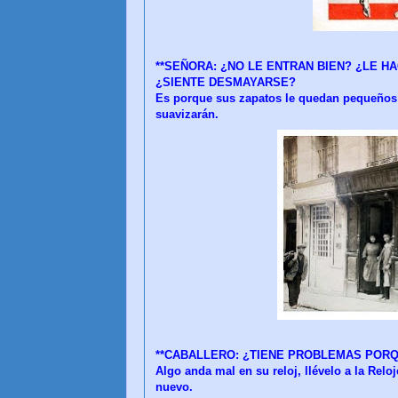
**SEÑORA: ¿NO LE ENTRAN BIEN? ¿LE H
¿SIENTE DESMAYARSE?
Es porque sus zapatos le quedan pequeños
suavizarán.
**CABALLERO: ¿TIENE PROBLEMAS POR
Algo anda mal en su reloj, llévelo a la R
nuevo.