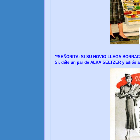
**SEÑORITA: SI SU NOVIO LLEGA BORRACH
Si, déle un par de ALKA SELTZER y adiós a