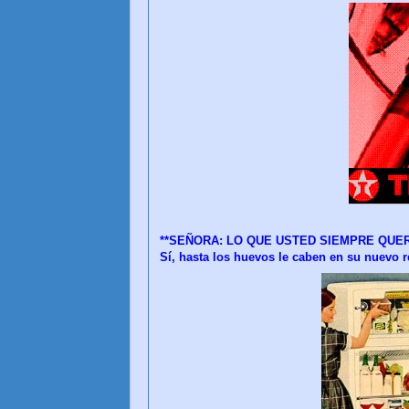
**SEÑORA: LO QUE USTED SIEMPRE QUER
Sí, hasta los huevos le caben en su nuevo