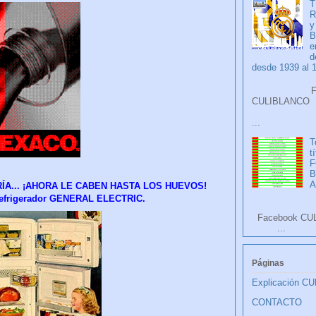
T
R
y
B
e
d
desde 1939 al 
Faceb
CULIB
...
T
t
F
A
ÍA... ¡AHORA LE CABEN HASTA LOS HUEVOS!
 refrigerador GENERAL ELECTRIC.
Facebook CU
...
Páginas
Explicación C
CONTACTO