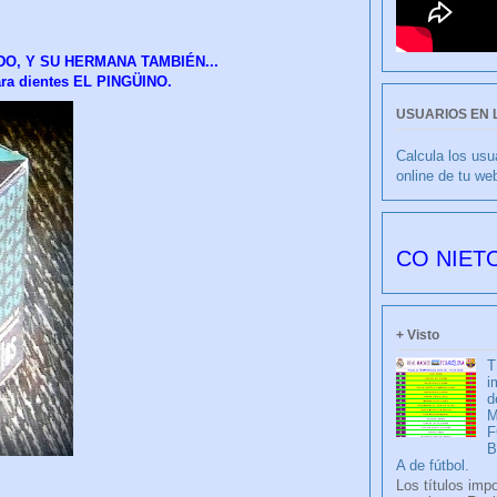
DO, Y SU HERMANA TAMBIÉN...
ra dientes EL PINGÜINO.
USUARIOS EN 
Calcula los usu
online de tu we
CULIBLANCO por FRANCISCO NIETO 6179 días
+ Visto
T
i
d
M
F
A de fútbol.
Los títulos imp