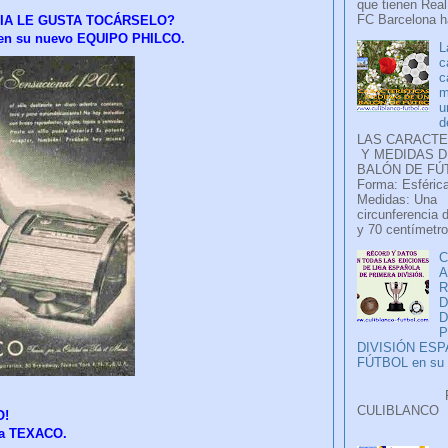
que tienen Real
FC Barcelona ha
VIA LE GUSTA TOCÁRSELO?
n en su nuevo EQUIPO PHILCO.
L
c
c
m
u
d
LAS CARACTE
Y MEDIDAS D
BALÓN DE FÚ
Forma: Esférica
Medidas: Una
circunferencia 
y 70 centímetro
C
A
D
P
DIVISIÓN ES
FÚTBOL en su H
Faceb
CULIB
O!
..
ija TEXACO.