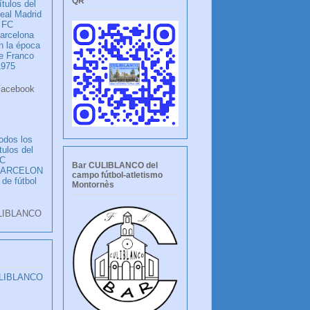
QR
ítulos del
eal Madrid
 FC
arcelona
n la época
e Franco
1975
ook
LANCO
odos los
ítulos del
C
Bar CULIBLANCO del
BARCELON
campo fútbol-atletismo
 de fútbol
Montornès
LIBLANCO
ULIBLANCO