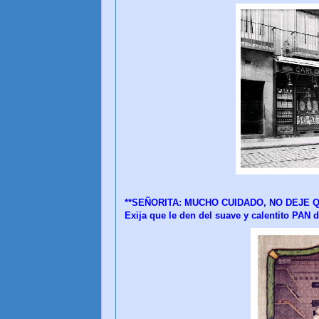
**SEÑORITA: MUCHO CUIDADO, NO DEJE QU
Exija que le den del suave y calentito PAN