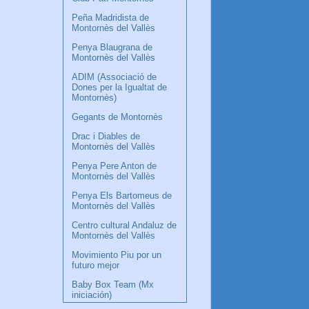
Peña Madridista de
Montornès del Vallès
Penya Blaugrana de
Montornès del Vallès
ADIM (Associació de
Dones per la Igualtat de
Montornès)
Gegants de Montornès
Drac i Diables de
Montornès del Vallès
Penya Pere Anton de
Montornès del Vallès
Penya Els Bartomeus de
Montornès del Vallès
Centro cultural Andaluz de
Montornès del Vallès
Movimiento Piu por un
futuro mejor
Baby Box Team (Mx
iniciación)