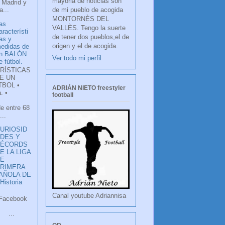
mayoria de noticias son
 Madrid y
de mi pueblo de acogida
...
MONTORNÈS DEL
as
VALLÈS. Tengo la suerte
aracterísti
de tener dos pueblos,el de
as y
origen y el de acogida.
edidas de
n BALÓN
Ver todo mi perfil
e fútbol.
RÍSTICAS
E UN
TBOL •
ADRIÁN NIETO freestyler
. •
football
de entre 68
...
URIOSID
DES Y
RÉCORDS
E LA LIGA
DE
RIMERA
PAÑOLA DE
istoria
Canal youtube Adriannisa
ook
LANCO
.