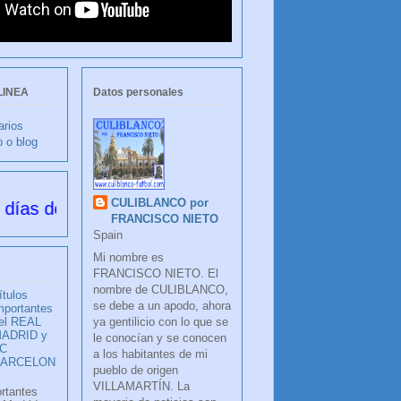
LINEA
Datos personales
arios
b o blog
CULIBLANCO por
esde su creación
FRANCISCO NIETO
Spain
Mi nombre es
FRANCISCO NIETO. El
nombre de CULIBLANCO,
ítulos
se debe a un apodo, ahora
mportantes
ya gentilicio con lo que se
el REAL
ADRID y
le conocían y se conocen
C
a los habitantes de mi
BARCELON
pueblo de origen
VILLAMARTÍN. La
ortantes