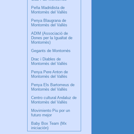
Peña Madridista de
Montornès del Vallès
Penya Blaugrana de
Montornès del Vallès
ADIM (Associació de
Dones per la Igualtat de
Montornès)
Gegants de Montornès
Drac i Diables de
Montornès del Vallès
Penya Pere Anton de
Montornès del Vallès
Penya Els Bartomeus de
Montornès del Vallès
Centro cultural Andaluz de
Montornès del Vallès
Movimiento Piu por un
futuro mejor
Baby Box Team (Mx
iniciación)