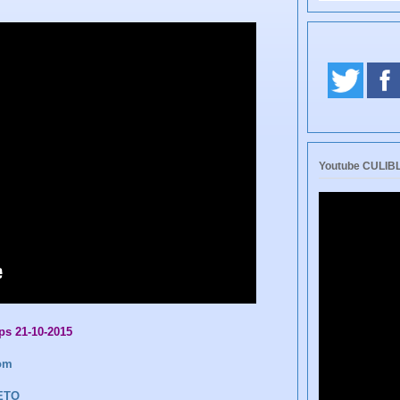
Youtube CULI
ips 21-10-2015
om
IETO