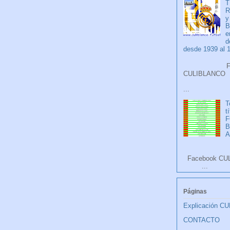
T
R
y
B
e
d
desde 1939 al 
Faceb
CULIB
...
T
t
F
A
Facebook CU
...
Páginas
Explicación C
CONTACTO