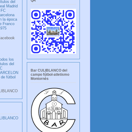
QR
ítulos del
eal Madrid
 FC
arcelona
n la época
e Franco
1975
ook
LANCO
odos los
ítulos del
C
Bar CULIBLANCO del
BARCELON
campo fútbol-atletismo
 de fútbol
Montornès
LIBLANCO
ULIBLANCO