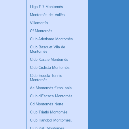
Lliga F-7 Montornès
Montornès del Vallès
Villamartín
Cf Montornès
Club Atletisme Montornès
Club Bàsquet Vila de
Montornès
Club Karate Montornès
Club Ciclista Montornès
Club Escola Tennis
Montornès
Ae Montornès fútbol sala
Club d'Escacs Montornés
Cd Montornès Norte
Club Triatló Montornès
Club Handbol Montornès.
Club Patí Montornès