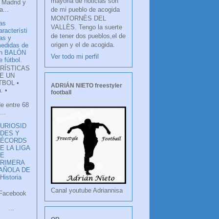
mayoria de noticias son
 Madrid y
de mi pueblo de acogida
...
MONTORNÈS DEL
as
VALLÈS. Tengo la suerte
aracterísti
de tener dos pueblos,el de
as y
origen y el de acogida.
edidas de
n BALÓN
Ver todo mi perfil
e fútbol.
RÍSTICAS
E UN
TBOL •
ADRIÁN NIETO freestyler
. •
football
de entre 68
...
URIOSID
DES Y
RÉCORDS
E LA LIGA
DE
RIMERA
PAÑOLA DE
istoria
Canal youtube Adriannisa
ook
LANCO
.