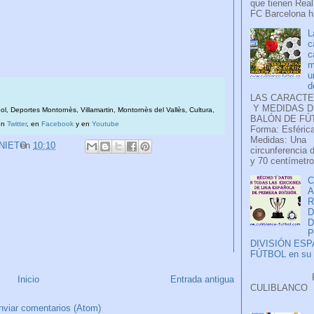
que tienen Real
FC Barcelona ha
L
c
c
m
u
d
LAS CARACTE
Y MEDIDAS D
bol, Deportes Montornès, Villamartin, Montornès del Vallès, Cultura,
BALÓN DE FÚ
en
Twitter
, en
Facebook
y en
Youtube
Forma: Esférica
Medidas: Una
 NIETO
en
10:10
circunferencia 
y 70 centímetro
C
A
D
P
DIVISIÓN ES
FÚTBOL en su H
Faceb
Inicio
Entrada antigua
CULIB
..
nviar comentarios (Atom)