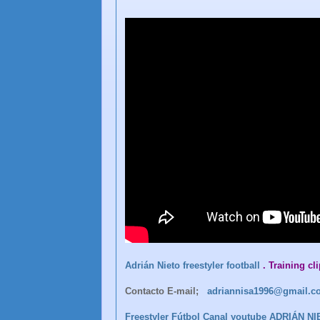
Adrián Nieto freestyler football
. Training cl
Contacto E-mail;
adriannisa1996@gmail.c
Freestyler Fútbol Canal youtube ADRIÁN N