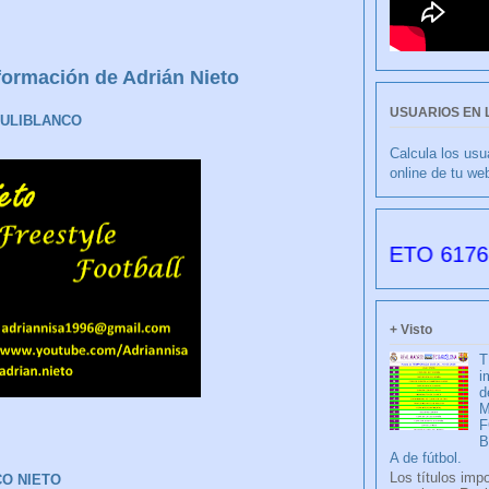
nformación de Adrián Nieto
USUARIOS EN 
ULIBLANCO
Calcula los usu
online de tu we
CULIBLANCO por FRANCISCO NIETO 6176 días d
+ Visto
T
i
d
M
F
A de fútbol.
Los títulos imp
CO NIETO