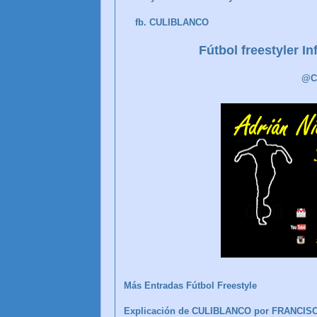
fb. CULIBLANCO
Fútbol freestyler I
@C
Más Entradas Fútbol Freestyle
Explicación de CULIBLANCO por FRANCIS