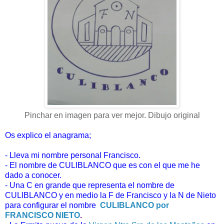
Pinchar en imagen para ver mejor. Dibujo original
Os explico el anagrama;
- Lleva mi nombre personal Francisco.
- El nombre de CULIBLANCO que es con el que me he
dado a conocer.
- Una C en grande que representa el nombre de
CULIBLANCO y en medio la F de Francisco y la N de Nieto
para configurar el nombre
CULIBLANCO por
FRANCISCO NIETO
.