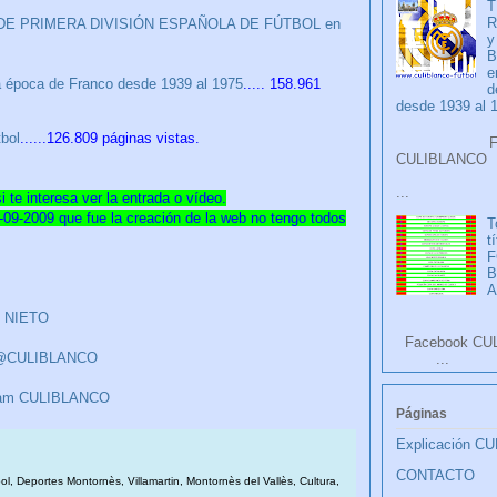
T
R
DE PRIMERA DIVISIÓN ESPAÑOLA DE FÚTBOL en
y
B
e
la época de Franco desde 1939 al 1975
..... 158.961
d
desde 1939 al 
bol
......126.809 páginas vistas.
Faceb
CULIB
...
 te interesa ver la entrada o vídeo.
09-2009 que fue la creación de la web no tengo todos
T
t
F
A
O NIETO
Facebook CU
r @CULIBLANCO
...
ram CULIBLANCO
Páginas
Explicación C
CONTACTO
bol, Deportes Montornès, Villamartin, Montornès del Vallès, Cultura,