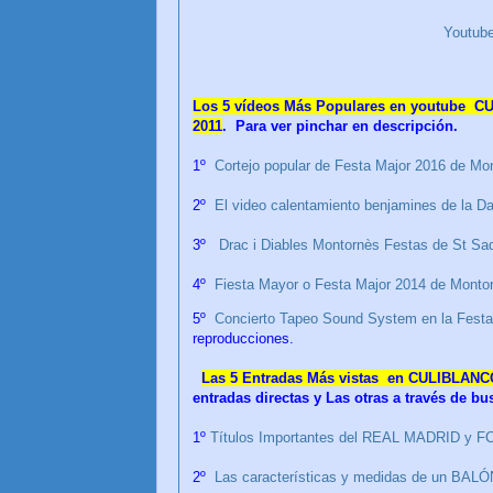
Youtub
Los 5 vídeos Más Populares en youtube 
2011
. Para ver pinchar en descripción.
1º
Cortejo popular de Festa Major 2016 de Mon
2º
El video calentamiento benjamines de la 
3º
Drac i Diables Montornès Festas de St Sad
4º
Fiesta Mayor o Festa Major 2014 de Montor
5º
Concierto Tapeo Sound System en la Festa
reproducciones.
Las 5 Entradas Más vistas en CULIBLAN
entradas directas y Las otras a través de b
1º
Títulos Importantes del REAL MADRID y
2º
Las características y medidas de un BALÓN