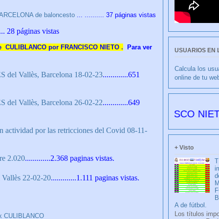
 BARCELONA de baloncesto
... .......... 37 páginas vistas
.... 28 páginas vistas
ube CULIBLANCO por FRANCISCO NIETO .
Para ver
USUARIOS EN 
Calcula los usu
el Vallès, Barcelona 18-02-23
.............651
online de tu we
el Vallès, Barcelona 26-02-22
.............649
CULIBLANCO por FRANCISCO NIETO 6178 d
n actividad por las retricciones del Covid 08-11-
+ Visto
re 2.020
.............2.368 paginas vistas.
T
i
d
 Vallès 22-02-20
.............1.111 paginas vistas.
M
F
A de fútbol.
Los títulos imp
k CULIBLANCO