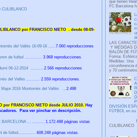
que tienen Real
FC Barcelona ha
e CULIBLANCO
L
c
c
m
CULIBLANCO por FRANCISCO NIETO . desde 08-09-
u
d
LAS CARACTE
tornès del Vallès 16-09-16
......7.060 reproducciones
Y MEDIDAS D
BALÓN DE FÚ
Forma: Esférica
Damm de futbol
.............. 3.968 reproducciones.
Medidas: Una
circunferencia 
urni 06-12-2014
...........2.566 reproducciones
y 70 centímetro
C
nès del Vallès
........... 2.559 reproducciones.
A
 Major 2016 Montornès del Vallès
...2.498
D
P
CO por FRANCISCO NIETO desde JULIO 2010.
Hay
DIVISIÓN ES
uscadores. Para ver pinchar en descripción.
FÚTBOL en su H
Faceb
 FC BARCELONA
... .......... 1.172.498 páginas vistas
CULIB
..
 de fútbol
.............. 608.248 páginas vistas.