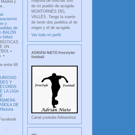
mayoria de noticias son
 Madrid y
de mi pueblo de acogida
...
MONTORNÈS DEL
as
VALLÈS. Tengo la suerte
aracterísti
de tener dos pueblos,el de
as y
origen y el de acogida.
edidas de
n BALÓN
Ver todo mi perfil
e fútbol.
RÍSTICAS
E UN
TBOL •
ADRIÁN NIETO freestyler
. •
football
de entre 68
...
URIOSID
DES Y
RÉCORDS
E LA LIGA
DE
RIMERA
PAÑOLA DE
istoria
Canal youtube Adriannisa
ook
LANCO
.