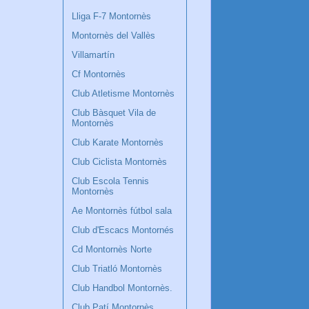
Lliga F-7 Montornès
Montornès del Vallès
Villamartín
Cf Montornès
Club Atletisme Montornès
Club Bàsquet Vila de
Montornès
Club Karate Montornès
Club Ciclista Montornès
Club Escola Tennis
Montornès
Ae Montornès fútbol sala
Club d'Escacs Montornés
Cd Montornès Norte
Club Triatló Montornès
Club Handbol Montornès.
Club Patí Montornès