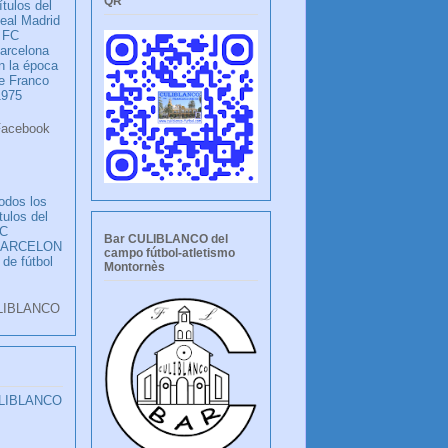
QR
ítulos del
eal Madrid
 FC
arcelona
n la época
e Franco
1975
ook
LANCO
odos los
ítulos del
C
Bar CULIBLANCO del
BARCELON
campo fútbol-atletismo
 de fútbol
Montornès
LIBLANCO
ULIBLANCO