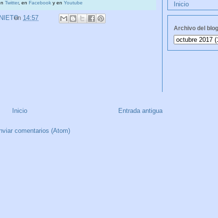
en
Twitter
, en
Facebook
y en
Youtube
Inicio
 NIETO
en
14:57
Archivo del blo
Inicio
Entrada antigua
nviar comentarios (Atom)