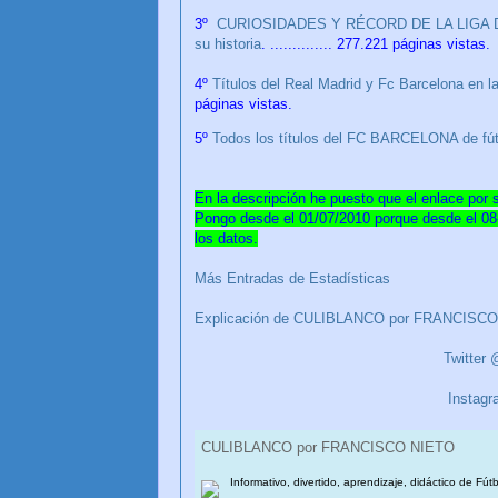
3º
CURIOSIDADES Y RÉCORD DE LA LIGA 
su historia
. .............. 277.221 páginas vistas.
4º
Títulos del Real Madrid y Fc Barcelona en 
páginas vistas.
5º
Todos los títulos del FC BARCELONA de fút
En la descripción he puesto que el enlace por si
Pongo desde el 01/07/2010 porque desde el 08-
los datos.
Más Entradas de Estadísticas
Explicación de CULIBLANCO por FRANCISC
Twitte
Instag
CULIBLANCO por FRANCISCO NIETO
Informativo, divertido, aprendizaje, didáctico de Fút