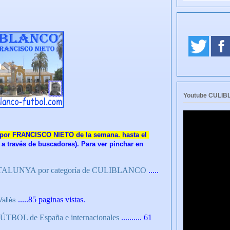
Youtube CULI
 por FRANCISCO NIETO de la semana. hasta el
s a través de buscadores). Para ver pinchar en
e CATALUNYA por categoría de CULIBLANCO
.....
.....85 paginas vistas.
Vallès
FÚTBOL de España e internacionales
.......... 61