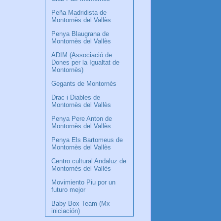
Peña Madridista de
Montornès del Vallès
Penya Blaugrana de
Montornès del Vallès
ADIM (Associació de
Dones per la Igualtat de
Montornès)
Gegants de Montornès
Drac i Diables de
Montornès del Vallès
Penya Pere Anton de
Montornès del Vallès
Penya Els Bartomeus de
Montornès del Vallès
Centro cultural Andaluz de
Montornès del Vallès
Movimiento Piu por un
futuro mejor
Baby Box Team (Mx
iniciación)