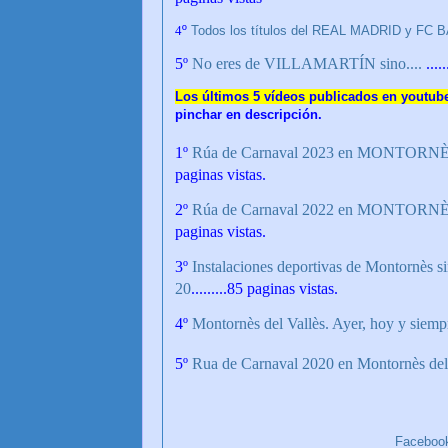
4
º
Todos los títulos del REAL MADRID y FC
5
º
No eres de VILLAMARTÍN sino....
....
Los últimos 5 vídeos publicados en yout
pinchar en descripción.
1
º
Rúa de Carnaval 2023 en MONTORNÈS d
paginas vistas.
2
º
Rúa de Carnaval 2022 en MONTORNÈS d
paginas vistas.
3
º
Instalaciones deportivas de Montornès si
20
.........85 paginas vistas.
4º
Montornès del Vallès. Ayer, hoy y siemp
5º
Rua de Carnaval 2020 en Montornès del
Faceboo