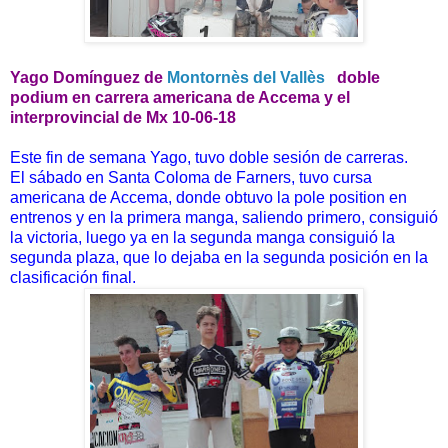
Yago Domínguez
de
Montornès del Vallès
doble
podium en carrera americana de Accema y el
interprovincial de Mx 10-06-18
Este fin de semana Yago, tuvo doble sesión de carreras.
El sábado en Santa Coloma de Farners, tuvo cursa
americana de Accema, donde obtuvo la pole position en
entrenos y en la primera manga, saliendo primero, consiguió
la victoria, luego ya en la segunda manga consiguió la
segunda plaza, que lo dejaba en la segunda posición en la
clasificación final.