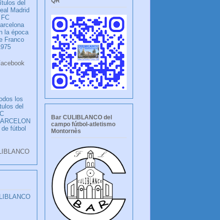
QR
ítulos del
eal Madrid
 FC
arcelona
n la época
e Franco
1975
ook
LANCO
odos los
ítulos del
C
Bar CULIBLANCO del
BARCELON
campo fútbol-atletismo
 de fútbol
Montornès
LIBLANCO
ULIBLANCO