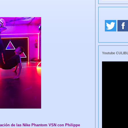
Youtube CULI
tación de las Nike Phantom VSN con Philippe