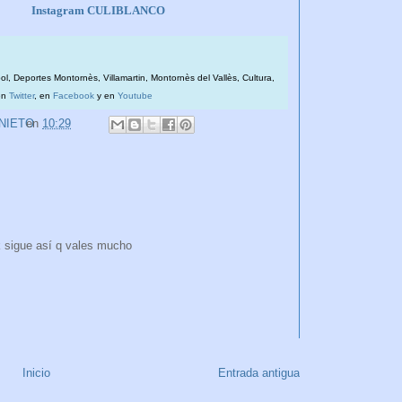
Instagram CULIBLANCO
bol, Deportes Montornès, Villamartin, Montornès del Vallès, Cultura,
en
Twitter
, en
Facebook
y en
Youtube
 NIETO
en
10:29
k sigue así q vales mucho
Inicio
Entrada antigua