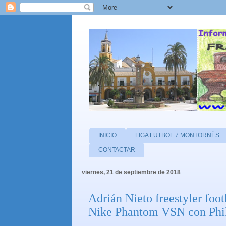
INICIO
LIGA FUTBOL 7 MONTORNÈS
CONTACTAR
viernes, 21 de septiembre de 2018
Adrián Nieto freestyler foot
Nike Phantom VSN con Phil