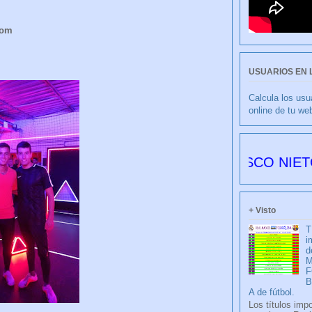
com
USUARIOS EN 
Calcula los usu
online de tu we
CULIBLANCO por FRANCISCO NIETO 6178 día
+ Visto
T
i
d
M
F
A de fútbol.
Los títulos imp