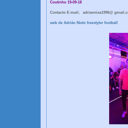
Coutinho 19-09-18
Contacto E-mail;
adriannisa1996
@ gmail.
web de Adrián Nieto freestyler football