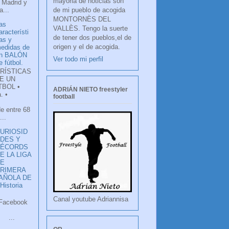
mayoria de noticias son
 Madrid y
de mi pueblo de acogida
...
MONTORNÈS DEL
as
VALLÈS. Tengo la suerte
aracterísti
de tener dos pueblos,el de
as y
origen y el de acogida.
edidas de
n BALÓN
Ver todo mi perfil
e fútbol.
RÍSTICAS
E UN
TBOL •
ADRIÁN NIETO freestyler
. •
football
de entre 68
...
URIOSID
DES Y
RÉCORDS
E LA LIGA
DE
RIMERA
PAÑOLA DE
istoria
Canal youtube Adriannisa
ook
LANCO
.