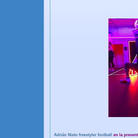
Adrián Nieto freestyler football
en la presen