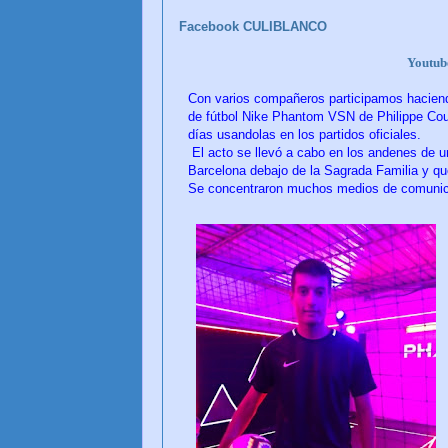
Facebook CULIBLANCO
Youtu
Con varios compañeros participamos haciendo
de fútbol Nike Phantom VSN
de Philippe Cou
días usandolas en los partidos oficiales.
El acto se llevó a cabo en los andenes de u
Barcelona
debajo de la Sagrada Familia y qu
Se concentraron muchos medios de comunicac