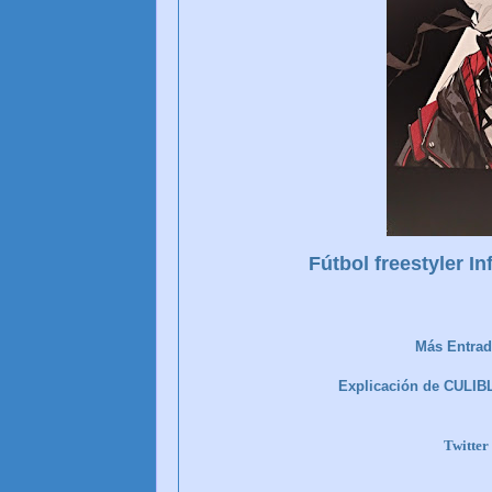
Fútbol freestyler I
Más Entrad
Explicación de CULI
Twitt