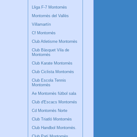
Lliga F-7 Montornès
Montornès del Vallès
Villamartín
Cf Montornès
Club Atletisme Montornès
Club Bàsquet Vila de
Montornès
Club Karate Montornès
Club Ciclista Montornès
Club Escola Tennis
Montornès
Ae Montornès fútbol sala
Club d'Escacs Montornés
Cd Montornès Norte
Club Triatló Montornès
Club Handbol Montornès.
Club Patí Montornès