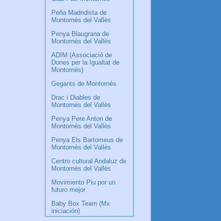
Peña Madridista de
Montornès del Vallès
Penya Blaugrana de
Montornès del Vallès
ADIM (Associació de
Dones per la Igualtat de
Montornès)
Gegants de Montornès
Drac i Diables de
Montornès del Vallès
Penya Pere Anton de
Montornès del Vallès
Penya Els Bartomeus de
Montornès del Vallès
Centro cultural Andaluz de
Montornès del Vallès
Movimiento Piu por un
futuro mejor
Baby Box Team (Mx
iniciación)