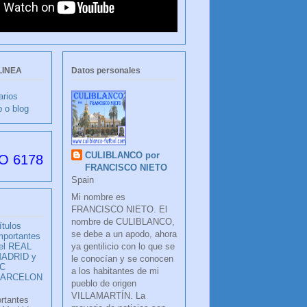
LINEA
Datos personales
arios
b o blog
CULIBLANCO por
s desde su creación
FRANCISCO NIETO
Spain
Mi nombre es
FRANCISCO NIETO. El
nombre de CULIBLANCO,
ítulos
se debe a un apodo, ahora
mportantes
ya gentilicio con lo que se
el REAL
ADRID y
le conocían y se conocen
C
a los habitantes de mi
BARCELON
pueblo de origen
VILLAMARTÍN. La
ortantes