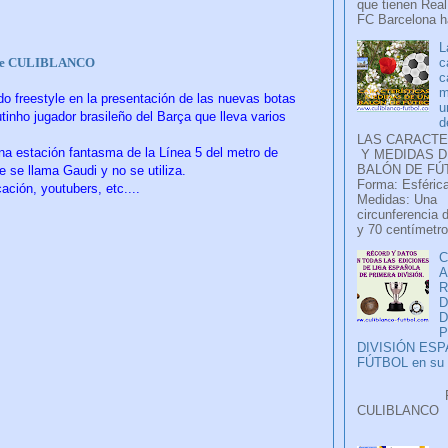
que tienen Real
FC Barcelona ha
L
c
be CULIBLANCO
c
m
 freestyle en la presentación de las nuevas
botas
u
tinho jugador brasileño del Barça que lleva varios
d
LAS CARACTE
na estación fantasma de la Línea 5 del metro de
Y MEDIDAS D
BALÓN DE FÚ
e se llama Gaudi y no se utiliza
.
Forma: Esférica
ión, youtubers, etc....
Medidas: Una
circunferencia 
y 70 centímetro
C
A
D
P
DIVISIÓN ES
FÚTBOL en su H
Faceb
CULIB
..