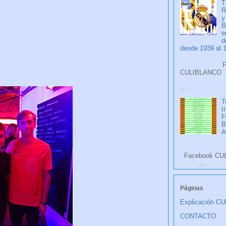
T
R
y
B
e
d
desde 1939 al 
Faceb
CULIB
...
T
t
F
A
Facebook CU
...
Páginas
Explicación C
CONTACTO