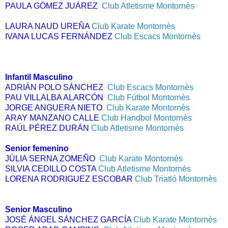
PAULA GÓMEZ JUÁREZ  
Club Atletisme Montornès
LAURA NAUD UREÑA 
Club Karate Montornès
IVANA LUCAS FERNÁNDEZ
Club Escacs Montornès
Infantil Masculino
ADRIÁN POLO SÁNCHEZ
Club Escacs Montornès
PAU VILLALBA ALARCÓN  
Club Fútbol Montornès
JORGE ANGUERA NIETO  
Club Karate Montornès
ARAY MANZANO CALLE 
Club Handbol Montornès
RAÚL PÉREZ DURÁN 
Club Atletisme Montornès
Senior femenino
JÚLIA SERNA ZOMEÑO  
Club Karate Montornès
SILVIA CEDILLO COSTA 
Club Atletisme Montornès
LORENA RODRIGUEZ ESCOBAR
Club Triatló Montornès
Senior Masculino
JOSÉ ÁNGEL SÁNCHEZ GARCÍA 
Club Karate Montornès