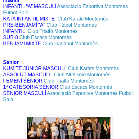
Infantil
INFANTIL “A” MASCULÍ
Associació Esportiva Montornès
Futbol Sala
KATA INFANTIL MIXTE
Club Karate Montornès
PRE-BENJAMÍ "A"
Club Fútbol Montornès
INFANTIL
Club Triatló Montornès
SUB-8
Club Escacs Montornès
BENJAMÍ MIXTE
Club Handbol Montornès
Senior
KUMITE JÚNIOR MASCULÍ  
Club Karate Montornès
ABSOLUT MASCULÍ
Club Atletisme Montornès
FEMENÍ SÈNIOR 
Club Triatló Montornès
1ª CATEGÓRIA SÉNIOR
Club Escacs Montornès
SÈNIOR MASCULÍ
Associació Esportiva Montornès Futbol
Sala