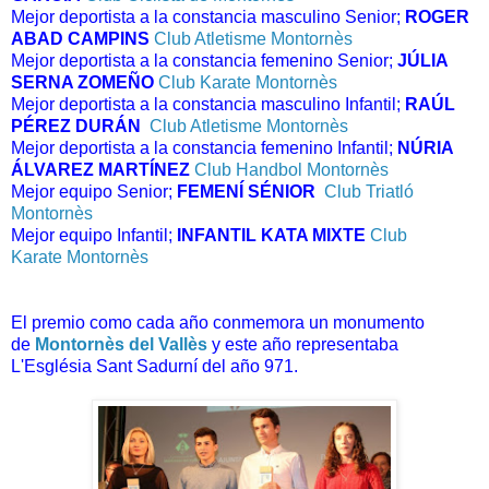
Mejor deportista a la constancia masculino Senior;
ROGER
ABAD CAMPINS
Club Atletisme Montornès
Mejor deportista a la constancia femenino Senior;
JÚLIA
SERNA ZOMEÑO
Club Karate Montornès
Mejor deportista a la constancia masculino Infantil;
RAÚL
PÉREZ DURÁN
Club Atletisme Montornès
Mejor deportista a la constancia femenino Infantil;
NÚRIA
ÁLVAREZ MARTÍNEZ
Club Handbol Montornès
Mejor equipo Senior;
FEMENÍ SÉNIOR
Club Triatló
Montornès
Mejor equipo Infantil;
INFANTIL KATA MIXTE
Club
Karate Montornès
El premio como cada año conmemora un monumento
de
Montornès del Vallès
y este año representaba
L'Església Sant Sadurní del año 971.