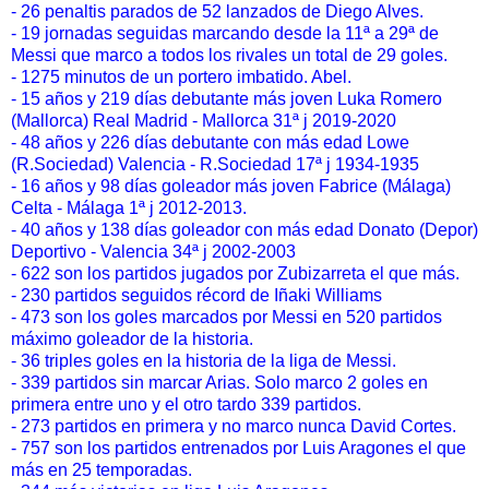
- 26 penaltis parados de 52 lanzados de Diego Alves.
- 19 jornadas seguidas marcando desde la 11ª a 29ª de
Messi que marco a todos los rivales un total de 29 goles.
- 1275 minutos de un portero imbatido. Abel.
- 15 años y 219 días debutante más joven Luka Romero
(Mallorca) Real Madrid - Mallorca 31ª j 2019-2020
- 48 años y 226 días debutante con más edad Lowe
(R.Sociedad) Valencia - R.Sociedad 17ª j 1934-1935
- 16 años y 98 días goleador más joven Fabrice (Málaga)
Celta - Málaga 1ª j 2012-2013.
- 40 años y 138 días goleador con más edad Donato (Depor)
Deportivo - Valencia 34ª j 2002-2003
- 622 son los partidos jugados por Zubizarreta el que más.
- 230 partidos seguidos récord de Iñaki Williams
- 473 son los goles marcados por Messi en 520 partidos
máximo goleador de la historia.
- 36 triples goles en la historia de la liga de Messi.
- 339 partidos sin marcar Arias. Solo marco 2 goles en
primera entre uno y el otro tardo 339 partidos.
- 273 partidos en primera y no marco nunca David Cortes.
- 757 son los partidos entrenados por Luis Aragones el que
más en 25 temporadas.