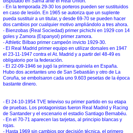
disputado en Sarriá ante el Real Unión.
- En la temporada 29-30 los porteros pueden ser sustituidos
en caso de lesión. En 1965 se autoriza que un suplente
pueda sustituir a un titular, y desde 69-70 se pueden hacer
dos cambios por cualquier motivo ampliándolo a tres ahora.
- Bienzobas (Real Sociedad) primer pichichi en 1929 con 14
goles y Zamora (Espanyol) primer zamora.
- Athletic Bilbao primer campeón invicto 1929-30.
- El Real Madrid primer equipo en utilizar dorsales en 1947
el 23-11-1947 contra el At. Madrid y a partir del 48-49 es
obligatorio por la federación.
- El 22-09-1946 se jugó la primera quiniela en España.
Hubo dos acertantes uno de San Sebastián y otro de La
Coruña, se embolsaron cada uno 9.603 pesetas de la época
bastante dinero.
- El 24-10-1954 TVE televiso su primer partido en su etapa
de pruebas. Los protagonistas fueron Real Madrid y Racing
de Santander y el escenario el estadio Santiago Bernabéu.
- En el 70-71 aparecen las tarjetas, al principio blancas y
rojas.
- Hasta 1969 sin cambios por decisión técnica, el primero