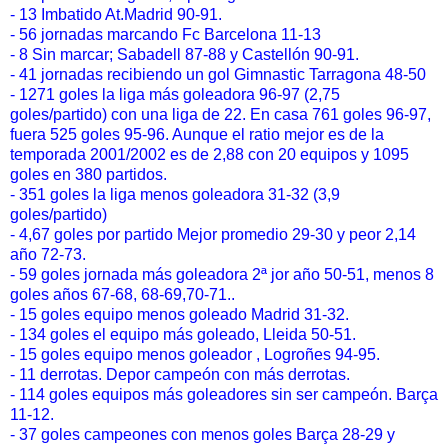
- 13 Imbatido At.Madrid 90-91.
- 56 jornadas marcando Fc Barcelona 11-13
- 8 Sin marcar; Sabadell 87-88 y Castellón 90-91.
- 41 jornadas recibiendo un gol Gimnastic Tarragona 48-50
- 1271 goles la liga más goleadora 96-97 (2,75
goles/partido) con una liga de 22. En casa 761 goles 96-97,
fuera 525 goles 95-96. Aunque el ratio mejor es de la
temporada 2001/2002 es de 2,88 con 20 equipos y 1095
goles en 380 partidos.
- 351 goles la liga menos goleadora 31-32 (3,9
goles/partido)
- 4,67 goles por partido Mejor promedio 29-30 y peor 2,14
año 72-73.
- 59 goles jornada más goleadora 2ª jor año 50-51, menos 8
goles años 67-68, 68-69,70-71..
- 15 goles equipo menos goleado Madrid 31-32.
- 134 goles el equipo más goleado, Lleida 50-51.
- 15 goles equipo menos goleador , Logroñes 94-95.
- 11 derrotas. Depor campeón con más derrotas.
- 114 goles equipos más goleadores sin ser campeón. Barça
11-12.
- 37 goles campeones con menos goles Barça 28-29 y