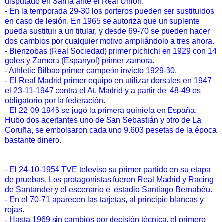
disputado en Sarriá ante el Real Unión.
- En la temporada 29-30 los porteros pueden ser sustituidos
en caso de lesión. En 1965 se autoriza que un suplente
pueda sustituir a un titular, y desde 69-70 se pueden hacer
dos cambios por cualquier motivo ampliándolo a tres ahora.
- Bienzobas (Real Sociedad) primer pichichi en 1929 con 14
goles y Zamora (Espanyol) primer zamora.
- Athletic Bilbao primer campeón invicto 1929-30.
- El Real Madrid primer equipo en utilizar dorsales en 1947
el 23-11-1947 contra el At. Madrid y a partir del 48-49 es
obligatorio por la federación.
- El 22-09-1946 se jugó la primera quiniela en España.
Hubo dos acertantes uno de San Sebastián y otro de La
Coruña, se embolsaron cada uno 9.603 pesetas de la época
bastante dinero.
- El 24-10-1954 TVE televiso su primer partido en su etapa
de pruebas. Los protagonistas fueron Real Madrid y Racing
de Santander y el escenario el estadio Santiago Bernabéu.
- En el 70-71 aparecen las tarjetas, al principio blancas y
rojas.
- Hasta 1969 sin cambios por decisión técnica, el primero