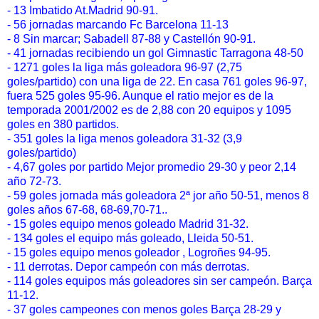
- 13 Imbatido At.Madrid 90-91.
- 56 jornadas marcando Fc Barcelona 11-13
- 8 Sin marcar; Sabadell 87-88 y Castellón 90-91.
- 41 jornadas recibiendo un gol Gimnastic Tarragona 48-50
- 1271 goles la liga más goleadora 96-97 (2,75
goles/partido) con una liga de 22. En casa 761 goles 96-97,
fuera 525 goles 95-96. Aunque el ratio mejor es de la
temporada 2001/2002 es de 2,88 con 20 equipos y 1095
goles en 380 partidos.
- 351 goles la liga menos goleadora 31-32 (3,9
goles/partido)
- 4,67 goles por partido Mejor promedio 29-30 y peor 2,14
año 72-73.
- 59 goles jornada más goleadora 2ª jor año 50-51, menos 8
goles años 67-68, 68-69,70-71..
- 15 goles equipo menos goleado Madrid 31-32.
- 134 goles el equipo más goleado, Lleida 50-51.
- 15 goles equipo menos goleador , Logroñes 94-95.
- 11 derrotas. Depor campeón con más derrotas.
- 114 goles equipos más goleadores sin ser campeón. Barça
11-12.
- 37 goles campeones con menos goles Barça 28-29 y