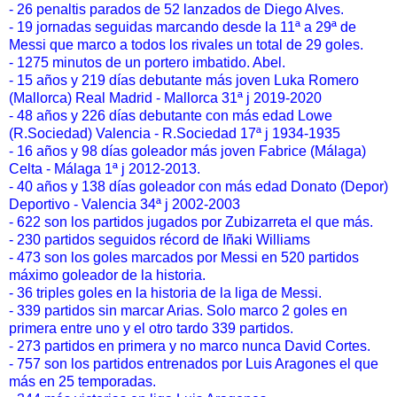
- 26 penaltis parados de 52 lanzados de Diego Alves.
- 19 jornadas seguidas marcando desde la 11ª a 29ª de
Messi que marco a todos los rivales un total de 29 goles.
- 1275 minutos de un portero imbatido. Abel.
- 15 años y 219 días debutante más joven Luka Romero
(Mallorca) Real Madrid - Mallorca 31ª j 2019-2020
- 48 años y 226 días debutante con más edad Lowe
(R.Sociedad) Valencia - R.Sociedad 17ª j 1934-1935
- 16 años y 98 días goleador más joven Fabrice (Málaga)
Celta - Málaga 1ª j 2012-2013.
- 40 años y 138 días goleador con más edad Donato (Depor)
Deportivo - Valencia 34ª j 2002-2003
- 622 son los partidos jugados por Zubizarreta el que más.
- 230 partidos seguidos récord de Iñaki Williams
- 473 son los goles marcados por Messi en 520 partidos
máximo goleador de la historia.
- 36 triples goles en la historia de la liga de Messi.
- 339 partidos sin marcar Arias. Solo marco 2 goles en
primera entre uno y el otro tardo 339 partidos.
- 273 partidos en primera y no marco nunca David Cortes.
- 757 son los partidos entrenados por Luis Aragones el que
más en 25 temporadas.