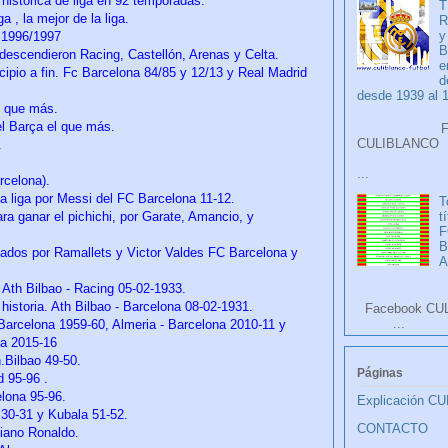
n histórica de liga en 92 temporadas.
T
a , la mejor de la liga.
R
y
 1996/1997
B
 descendieron Racing, Castellón, Arenas y Celta.
e
ncipio a fin. Fc Barcelona 84/85 y 12/13 y Real Madrid
d
desde 1939 al 
l que más.
l Barça el que más.
Faceb
CULIB
.
...
rcelona).
 liga por Messi del FC Barcelona 11-12.
T
t
a ganar el pichichi, por Garate, Amancio, y
F
ados por Ramallets y Victor Valdes FC Barcelona y
A
. Ath Bilbao - Racing 05-02-1933.
 historia. Ath Bilbao - Barcelona 08-02-1931.
Facebook CU
...
 Barcelona 1959-60, Almeria - Barcelona 2010-11 y
na 2015-16
.Bilbao 49-50.
Páginas
d 95-96 .
elona 95-96.
Explicación C
a 30-31 y Kubala 51-52.
CONTACTO
tiano Ronaldo.