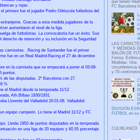
que tienen Real
 blancas y rojas.
FC Barcelona ha
el primero fue el jugador Pedro Odriozola futbolista del
L
c
s extranjeros. Gracias a esta medida jugadores de la
c
etzer aumentaron el nivel de la liga.
m
huelga de futbolistas. La convocatoria fue un éxito. Sus
u
d
del derecho de retención y su inclusión en la Seguridad
LAS CARACTE
Y MEDIDAS D
 las camisetas. Racing de Santander fue el primer
BALÓN DE FÚ
orme fue en un Real Madrid-Racing el 27 de diciembre
Forma: Esférica
Medidas: Una
ombre en la camiseta que se empezará a poner el 03-09-
circunferencia 
y 70 centímetro
3 puntos.
 % de las disputadas. 2º Barcelona con 27.
C
,39 %
A
ne el Madrid desde la temporada 11/12.
D
orada; Ath.Bilbao 1930/1931
ba Llorente del Valladolid 20-01-08. Valladolid-
P
DIVISIÓN ES
e un equipo campeón. Lo tiene el Madrid 11/12 y FC
FÚTBOL en su H
uipo. Lleida 1950 de puntos disputados en la temporada
Faceb
CULIB
ntuación en una liga de 20 equipos y 60,55 porcentaje
..