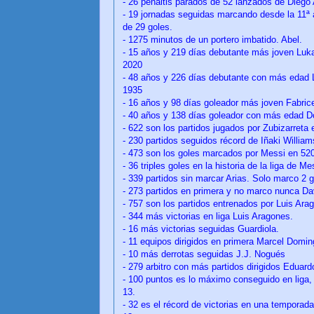
- 26 penaltis parados de 52 lanzados de Diego 
- 19 jornadas seguidas marcando desde la 11ª a
de 29 goles.
- 1275 minutos de un portero imbatido. Abel.
- 15 años y 219 días debutante más joven Luka
2020
- 48 años y 226 días debutante con más edad 
1935
- 16 años y 98 días goleador más joven Fabrice
- 40 años y 138 días goleador con más edad Do
- 622 son los partidos jugados por Zubizarreta
- 230 partidos seguidos récord de Iñaki Willia
- 473 son los goles marcados por Messi en 520 
- 36 triples goles en la historia de la liga de Me
- 339 partidos sin marcar Arias. Solo marco 2 g
- 273 partidos en primera y no marco nunca Da
- 757 son los partidos entrenados por Luis Ar
- 344 más victorias en liga Luis Aragones.
- 16 más victorias seguidas Guardiola.
- 11 equipos dirigidos en primera Marcel Domin
- 10 más derrotas seguidas J.J. Nogués
- 279 arbitro con más partidos dirigidos Eduardo
- 100 puntos es lo máximo conseguido en liga, 
13.
- 32 es el récord de victorias en una temporad