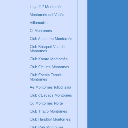
Lliga F-7 Montornès
Montornès del Vallès
Villamartín
Cf Montornès
Club Atletisme Montornès
Club Bàsquet Vila de
Montornès
Club Karate Montornès
Club Ciclista Montornès
Club Escola Tennis
Montornès
Ae Montornès fútbol sala
Club d'Escacs Montornés
Cd Montornès Norte
Club Triatló Montornès
Club Handbol Montornès.
Club Patí Montornès