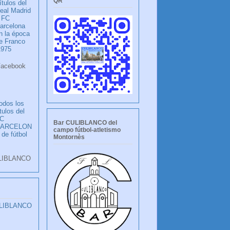
QR
ítulos del
eal Madrid
 FC
arcelona
n la época
e Franco
1975
ook
LANCO
odos los
ítulos del
C
Bar CULIBLANCO del
BARCELON
campo fútbol-atletismo
 de fútbol
Montornès
LIBLANCO
ULIBLANCO