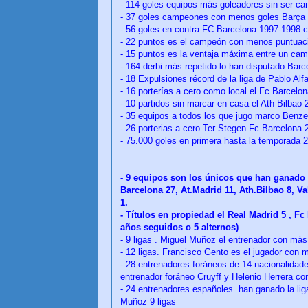
- 114 goles equipos más goleadores sin ser c
- 37 goles campeones con menos goles Barça 
- 56 goles en contra FC Barcelona 1997-1998 
- 22 puntos es el campeón con menos puntuac
- 15 puntos es la ventaja máxima entre un ca
- 164 derbi más repetido lo han disputado Bar
- 18 Expulsiones récord de la liga de Pablo Alf
- 16 porterías a cero como local el Fc Barcelo
- 10 partidos sin marcar en casa el Ath Bilbao 
- 35 equipos a todos los que jugo marco Benz
- 26 porterias a cero Ter Stegen Fc Barcelona 
- 75.000 goles en primera hasta la temporada 
- 9 equipos son los únicos que han ganado l
Barcelona 27, At.Madrid 11, Ath.Bilbao 8, Va
1.
- Títulos en propiedad el Real Madrid 5 , Fc
años seguidos o 5 alternos)
- 9 ligas . Miguel Muñoz el entrenador con más 
- 12 ligas. Francisco Gento es el jugador con m
- 28 entrenadores foráneos de 14 nacionalidad
entrenador foráneo Cruyff y Helenio Herrera con
- 24 entrenadores españoles han ganado la lig
Muñoz 9 ligas