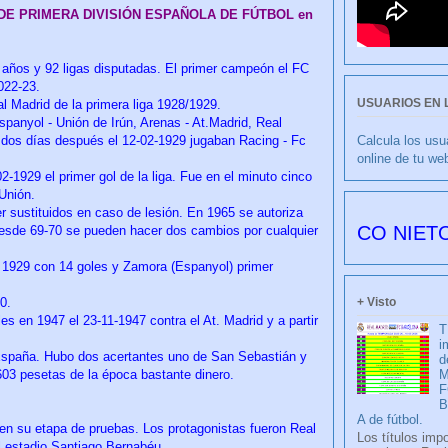
 DE PRIMERA DIVISIÓN ESPAÑOLA DE FÚTBOL en
 años y 92 ligas disputadas. El primer campeón el FC
022-23.
USUARIOS EN 
eal Madrid de la primera liga 1928/1929.
spanyol - Unión de Irún, Arenas - At.Madrid, Real
Calcula los usu
y dos días después el 12-02-1929 jugaban Racing - Fc
online de tu we
2-1929 el primer gol de la liga. Fue en el minuto cinco
 Unión.
r sustituidos en caso de lesión. En 1965 se autoriza
CULIBLANCO por FRANCISCO NIETO 6176 día
y desde 69-70 se pueden hacer dos cambios por cualquier
n 1929 con 14 goles y Zamora (Espanyol) primer
+ Visto
0.
les en 1947 el 23-11-1947 contra el At. Madrid y a partir
T
i
n España. Hubo dos acertantes uno de San Sebastián y
d
03 pesetas de la época bastante dinero.
M
F
A de fútbol.
 en su etapa de pruebas. Los protagonistas fueron Real
Los títulos imp
el estadio Santiago Bernabéu.