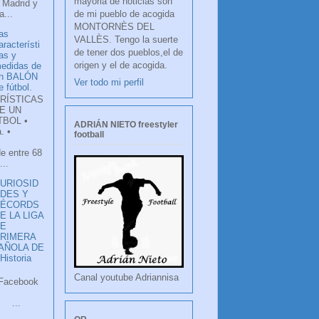
mayoria de noticias son
 Madrid y
de mi pueblo de acogida
...
MONTORNÈS DEL
as
VALLÈS. Tengo la suerte
aracterísti
de tener dos pueblos,el de
as y
origen y el de acogida.
edidas de
n BALÓN
Ver todo mi perfil
e fútbol.
RÍSTICAS
E UN
TBOL •
ADRIÁN NIETO freestyler
. •
football
de entre 68
...
URIOSID
DES Y
RÉCORDS
E LA LIGA
DE
RIMERA
PAÑOLA DE
istoria
Canal youtube Adriannisa
ook
LANCO
.