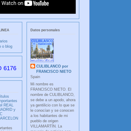
LINEA
Datos personales
arios
b o blog
CULIBLANCO por
s desde su creación
FRANCISCO NIETO
Spain
Mi nombre es
FRANCISCO NIETO. El
nombre de CULIBLANCO,
ítulos
se debe a un apodo, ahora
mportantes
ya gentilicio con lo que se
el REAL
ADRID y
le conocían y se conocen
C
a los habitantes de mi
BARCELON
pueblo de origen
VILLAMARTÍN. La
ortantes