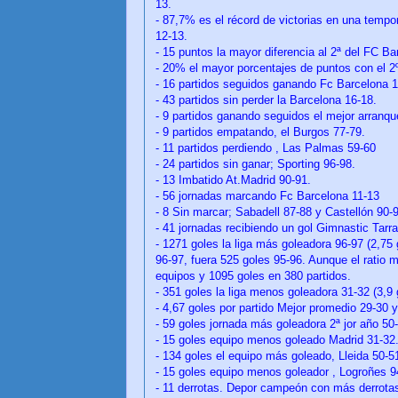
13.
- 87,7% es el récord de victorias en una temp
12-13.
- 15 puntos la mayor diferencia al 2ª del FC Ba
- 20% el mayor porcentajes de puntos con el 2º
- 16 partidos seguidos ganando Fc Barcelona 1
- 43 partidos sin perder la Barcelona 16-18.
- 9 partidos ganando seguidos el mejor arranque
- 9 partidos empatando, el Burgos 77-79.
- 11 partidos perdiendo , Las Palmas 59-60
- 24 partidos sin ganar; Sporting 96-98.
- 13 Imbatido At.Madrid 90-91.
- 56 jornadas marcando Fc Barcelona 11-13
- 8 Sin marcar; Sabadell 87-88 y Castellón 90
- 41 jornadas recibiendo un gol Gimnastic Tarr
- 1271 goles la liga más goleadora 96-97 (2,75 
96-97, fuera 525 goles 95-96. Aunque el ratio
equipos y 1095 goles en 380 partidos.
- 351 goles la liga menos goleadora 31-32 (3,9 
- 4,67 goles por partido Mejor promedio 29-30 
- 59 goles jornada más goleadora 2ª jor año 50
- 15 goles equipo menos goleado Madrid 31-32
- 134 goles el equipo más goleado, Lleida 50-5
- 15 goles equipo menos goleador , Logroñes 9
- 11 derrotas. Depor campeón con más derrota