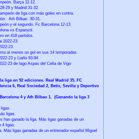
ampeón. Barça 11-12.
28-29 y Madrid 31-32.
campeón de liga con más goles en contra.
ión. Ath Bilbao 30-31.
mpeón y el segundo. Fc Barcelona 12-13.
celona vs Espanyol.
aro en 418 partidos.
na 2022-23.
2022-23.
ema al menos un gol en sus 14 temporadas.
2022-23 y Liaño 93-94
2022-23 de Iago Aspas del Celta de Vigo
a liga en 92 ediciones. Real Madrid 35, FC
lencia 6, Real Sociedad 2, Betis, Sevilla y Deportivo
 Barcelona 4 y Ath Bilbao 1. (Ganando la liga 3
ligas.
ás ligas.
es han ganado la liga. Más ligas ganadas de un
 4 ligas.
a. Más ligas ganadas de un entrenador español Miguel