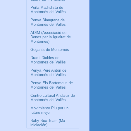
Peña Madridista de
Montornès del Vallès
Penya Blaugrana de
Montornès del Vallès
ADIM (Associació de
Dones per la Igualtat de
Montornès)
Gegants de Montornès
Drac i Diables de
Montornès del Vallès
Penya Pere Anton de
Montornès del Vallès
Penya Els Bartomeus de
Montornès del Vallès
Centro cultural Andaluz de
Montornès del Vallès
Movimiento Piu por un
futuro mejor
Baby Box Team (Mx
iniciación)