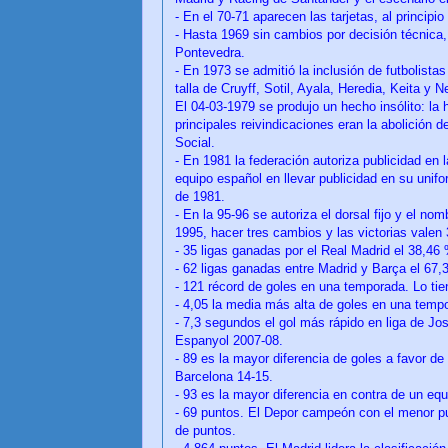
- En el 70-71 aparecen las tarjetas, al principio
- Hasta 1969 sin cambios por decisión técnica, 
Pontevedra.
- En 1973 se admitió la inclusión de futbolista
talla de Cruyff, Sotil, Ayala, Heredia, Keita y N
El 04-03-1979 se produjo un hecho insólito: la 
principales reivindicaciones eran la abolición 
Social.
- En 1981 la federación autoriza publicidad en
equipo español en llevar publicidad en su unif
de 1981.
- En la 95-96 se autoriza el dorsal fijo y el n
1995, hacer tres cambios y las victorias valen 
- 35 ligas ganadas por el Real Madrid el 38,46
- 62 ligas ganadas entre Madrid y Barça el 67
- 121 récord de goles en una temporada. Lo tie
- 4,05 la media más alta de goles en una temp
- 7,3 segundos el gol más rápido en liga de Jose
Espanyol 2007-08.
- 89 es la mayor diferencia de goles a favor d
Barcelona 14-15.
- 93 es la mayor diferencia en contra de un eq
- 69 puntos. El Depor campeón con el menor pu
de puntos.