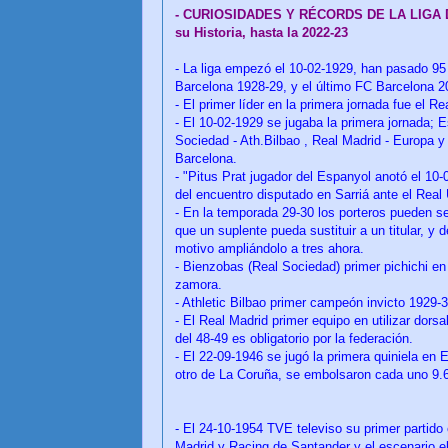
- CURIOSIDADES Y RÉCORDS DE LA LIGA
su Historia, hasta la 2022-23
- La liga empezó el 10-02-1929, han pasado 95
Barcelona 1928-29, y el último FC Barcelona 2
- El primer líder en la primera jornada fue el R
- El 10-02-1929 se jugaba la primera jornada; E
Sociedad - Ath.Bilbao , Real Madrid - Europa 
Barcelona.
- "Pitus Prat jugador del Espanyol anotó el 10-0
del encuentro disputado en Sarriá ante el Real
- En la temporada 29-30 los porteros pueden se
que un suplente pueda sustituir a un titular, 
motivo ampliándolo a tres ahora.
- Bienzobas (Real Sociedad) primer pichichi e
zamora.
- Athletic Bilbao primer campeón invicto 1929-3
- El Real Madrid primer equipo en utilizar dorsa
del 48-49 es obligatorio por la federación.
- El 22-09-1946 se jugó la primera quiniela e
otro de La Coruña, se embolsaron cada uno 9.6
- El 24-10-1954 TVE televiso su primer partido
Madrid y Racing de Santander y el escenario 