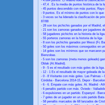
- 4.864 puntos. El Madrid lidera la clasificació
- 47,4 . Es la media de puntos histórica de la lig
- 45 puntos descendido con más puntos; Rayo
- 9 puntos. Es el mínimo de puntos con lo que
- 3 veces se ha liderado la clasificación de pri
87/88
- 28 son los pichichis ganados por el Madrid, e
- 21 son los zamoras ganados por jugadores de
- 58 jugadores pichichis en la historia de la liga
- 55 porteros zamoras en la historia de la liga
- 8 son los pichichis ganados por Messi (Fc Ba
- 50 goles son los máximos conseguidos en una
- 14 goles son los mínimos que se marcaron par
Bienzobas.
- 5 son los zamoras (meta menos goleado) gan
Oblak (At.Madrid).
- 9 - 5 es el resultado con más goles de la liga
- 12 - 1 Es el resultado de mayor goleada de la
- 0 - 8 Visitante con más goles. Las Palmas –
Córdoba - Barcelona 2014-15, Depor - Barcelo
- 6 - 6. Empate con más goles. At. Madrid - Ath
- 6 penaltis partido con más. Oviedo - Valladoli
- 6 expulsiones en un partido. Espanyol - Barc
- 7 goles de un jugador en un solo partido Bat
-
58 penaltis marcados de 68 lanzados de Cris