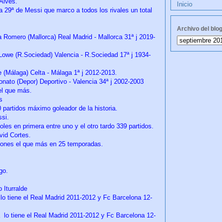
Alves.
Inicio
 29ª de Messi que marco a todos los rivales un total
Archivo del blo
 Romero (Mallorca) Real Madrid - Mallorca 31ª j 2019-
Lowe (R.Sociedad) Valencia - R.Sociedad 17ª j 1934-
 (Málaga) Celta - Málaga 1ª j 2012-2013.
nato (Depor) Deportivo - Valencia 34ª j 2002-2003
 el que más.
ms
partidos máximo goleador de la historia.
ssi.
oles en primera entre uno y el otro tardo 339 partidos.
vid Cortes.
agones el que más en 25 temporadas.
go.
 Iturralde
lo tiene el Real Madrid 2011-2012 y Fc Barcelona 12-
a lo tiene el Real Madrid 2011-2012 y Fc Barcelona 12-