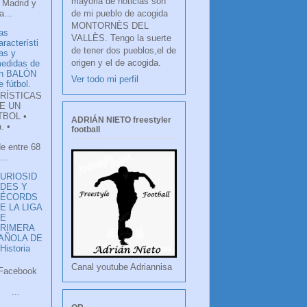
mayoria de noticias son
 Madrid y
de mi pueblo de acogida
...
MONTORNÈS DEL
as
VALLÈS. Tengo la suerte
aracterísti
de tener dos pueblos,el de
as y
origen y el de acogida.
edidas de
n BALÓN
Ver todo mi perfil
e fútbol.
RÍSTICAS
E UN
TBOL •
ADRIÁN NIETO freestyler
. •
football
de entre 68
...
URIOSID
DES Y
RÉCORDS
E LA LIGA
DE
RIMERA
PAÑOLA DE
istoria
Canal youtube Adriannisa
ook
LANCO
.