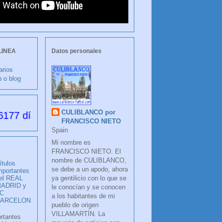
LINEA
Datos personales
arios
b o blog
CULIBLANCO por
 desde su creación
FRANCISCO NIETO
Spain
Mi nombre es
FRANCISCO NIETO. El
nombre de CULIBLANCO,
ítulos
se debe a un apodo, ahora
mportantes
ya gentilicio con lo que se
el REAL
ADRID y
le conocían y se conocen
C
a los habitantes de mi
BARCELON
pueblo de origen
VILLAMARTÍN. La
ortantes