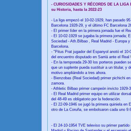
- CURIOSIDADES Y RÉCORDS DE LA LIGA
su Historia, hasta la 2022-23
- La liga empezó el 10-02-1929, han pasado 95
Barcelona 1928-29, y el último FC Barcelona 2
- El primer líder en la primera jornada fue el R
- El 10-02-1929 se jugaba la primera jornada; E
Sociedad - Ath.Bilbao , Real Madrid - Europa 
Barcelona.
- "Pitus Prat jugador del Espanyol anotó el 10-0
del encuentro disputado en Sarriá ante el Real
- En la temporada 29-30 los porteros pueden se
que un suplente pueda sustituir a un titular, 
motivo ampliándolo a tres ahora.
- Bienzobas (Real Sociedad) primer pichichi e
zamora.
- Athletic Bilbao primer campeón invicto 1929-3
- El Real Madrid primer equipo en utilizar dorsa
del 48-49 es obligatorio por la federación.
- El 22-09-1946 se jugó la primera quiniela e
otro de La Coruña, se embolsaron cada uno 9.6
- El 24-10-1954 TVE televiso su primer partido
Madrid y Racing de Santander y el escenario 