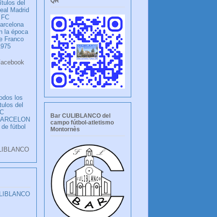
QR
ítulos del
eal Madrid
 FC
arcelona
n la época
e Franco
1975
ook
LANCO
odos los
ítulos del
C
Bar CULIBLANCO del
BARCELON
campo fútbol-atletismo
 de fútbol
Montornès
LIBLANCO
ULIBLANCO