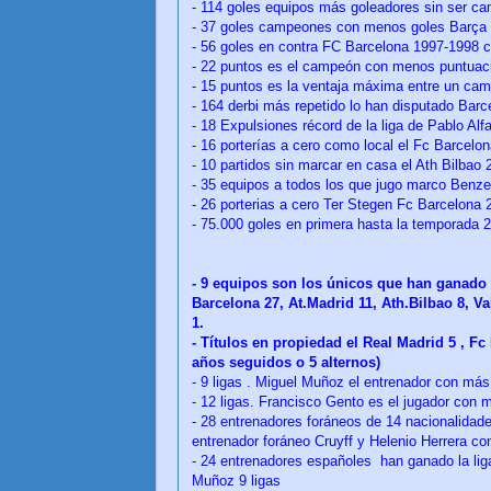
- 114 goles equipos más goleadores sin ser c
- 37 goles campeones con menos goles Barça 
- 56 goles en contra FC Barcelona 1997-1998 
- 22 puntos es el campeón con menos puntuac
- 15 puntos es la ventaja máxima entre un ca
- 164 derbi más repetido lo han disputado Bar
- 18 Expulsiones récord de la liga de Pablo Alf
- 16 porterías a cero como local el Fc Barcelo
- 10 partidos sin marcar en casa el Ath Bilbao 
- 35 equipos a todos los que jugo marco Benz
- 26 porterias a cero Ter Stegen Fc Barcelona 
- 75.000 goles en primera hasta la temporada 
- 9 equipos son los únicos que han ganado l
Barcelona 27, At.Madrid 11, Ath.Bilbao 8, Va
1.
- Títulos en propiedad el Real Madrid 5 , Fc
años seguidos o 5 alternos)
- 9 ligas . Miguel Muñoz el entrenador con más 
- 12 ligas. Francisco Gento es el jugador con m
- 28 entrenadores foráneos de 14 nacionalidad
entrenador foráneo Cruyff y Helenio Herrera con
- 24 entrenadores españoles han ganado la lig
Muñoz 9 ligas