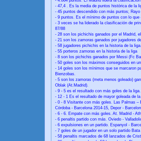
- 4.864 puntos. El Madrid lidera la clasificació
- 47,4 . Es la media de puntos histórica de la lig
- 45 puntos descendido con más puntos; Rayo
- 9 puntos. Es el mínimo de puntos con lo que
- 3 veces se ha liderado la clasificación de pri
87/88
- 28 son los pichichis ganados por el Madrid, e
- 21 son los zamoras ganados por jugadores de
- 58 jugadores pichichis en la historia de la liga
- 55 porteros zamoras en la historia de la liga
- 8 son los pichichis ganados por Messi (Fc Ba
- 50 goles son los máximos conseguidos en una
- 14 goles son los mínimos que se marcaron par
Bienzobas.
- 5 son los zamoras (meta menos goleado) gan
Oblak (At.Madrid).
- 9 - 5 es el resultado con más goles de la liga
- 12 - 1 Es el resultado de mayor goleada de la
- 0 - 8 Visitante con más goles. Las Palmas –
Córdoba - Barcelona 2014-15, Depor - Barcelo
- 6 - 6. Empate con más goles. At. Madrid - Ath
- 6 penaltis partido con más. Oviedo - Valladoli
- 6 expulsiones en un partido. Espanyol - Barc
- 7 goles de un jugador en un solo partido Bat
-
58 penaltis marcados de 68 lanzados de Cris