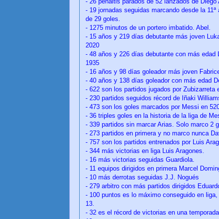
- 26 penaltis parados de 52 lanzados de Diego 
- 19 jornadas seguidas marcando desde la 11ª a
de 29 goles.
- 1275 minutos de un portero imbatido. Abel.
- 15 años y 219 días debutante más joven Luka
2020
- 48 años y 226 días debutante con más edad 
1935
- 16 años y 98 días goleador más joven Fabrice
- 40 años y 138 días goleador con más edad Do
- 622 son los partidos jugados por Zubizarreta
- 230 partidos seguidos récord de Iñaki Willia
- 473 son los goles marcados por Messi en 520 
- 36 triples goles en la historia de la liga de Me
- 339 partidos sin marcar Arias. Solo marco 2 g
- 273 partidos en primera y no marco nunca Da
- 757 son los partidos entrenados por Luis Ar
- 344 más victorias en liga Luis Aragones.
- 16 más victorias seguidas Guardiola.
- 11 equipos dirigidos en primera Marcel Domin
- 10 más derrotas seguidas J.J. Nogués
- 279 arbitro con más partidos dirigidos Eduardo
- 100 puntos es lo máximo conseguido en liga, 
13.
- 32 es el récord de victorias en una temporad