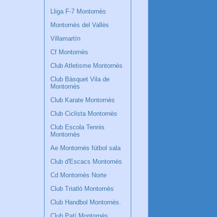
Lliga F-7 Montornès
Montornès del Vallès
Villamartín
Cf Montornès
Club Atletisme Montornès
Club Bàsquet Vila de
Montornès
Club Karate Montornès
Club Ciclista Montornès
Club Escola Tennis
Montornès
Ae Montornès fútbol sala
Club d'Escacs Montornés
Cd Montornès Norte
Club Triatló Montornès
Club Handbol Montornès.
Club Patí Montornès