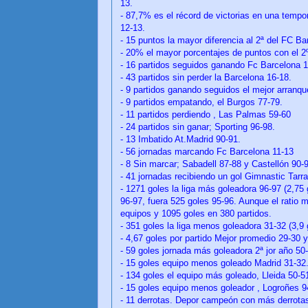
13.
- 87,7% es el récord de victorias en una temp
12-13.
- 15 puntos la mayor diferencia al 2ª del FC Ba
- 20% el mayor porcentajes de puntos con el 2º
- 16 partidos seguidos ganando Fc Barcelona 1
- 43 partidos sin perder la Barcelona 16-18.
- 9 partidos ganando seguidos el mejor arranque
- 9 partidos empatando, el Burgos 77-79.
- 11 partidos perdiendo , Las Palmas 59-60
- 24 partidos sin ganar; Sporting 96-98.
- 13 Imbatido At.Madrid 90-91.
- 56 jornadas marcando Fc Barcelona 11-13
- 8 Sin marcar; Sabadell 87-88 y Castellón 90
- 41 jornadas recibiendo un gol Gimnastic Tarr
- 1271 goles la liga más goleadora 96-97 (2,75 
96-97, fuera 525 goles 95-96. Aunque el ratio
equipos y 1095 goles en 380 partidos.
- 351 goles la liga menos goleadora 31-32 (3,9 
- 4,67 goles por partido Mejor promedio 29-30 
- 59 goles jornada más goleadora 2ª jor año 50
- 15 goles equipo menos goleado Madrid 31-32
- 134 goles el equipo más goleado, Lleida 50-5
- 15 goles equipo menos goleador , Logroñes 9
- 11 derrotas. Depor campeón con más derrota