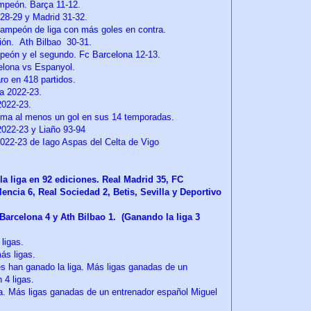
ampeón. Barça 11-12.
28-29 y Madrid 31-32.
campeón de liga con más goles en contra.
ión. Ath Bilbao 30-31.
mpeón y el segundo. Fc Barcelona 12-13.
celona vs Espanyol.
aro en 418 partidos.
na 2022-23.
2022-23.
ema al menos un gol en sus 14 temporadas.
2022-23 y Liaño 93-94
2022-23 de Iago Aspas del Celta de Vigo
a liga en 92 ediciones. Real Madrid 35, FC
lencia 6, Real Sociedad 2, Betis, Sevilla y Deportivo
 Barcelona 4 y Ath Bilbao 1. (Ganando la liga 3
ligas.
ás ligas.
es han ganado la liga. Más ligas ganadas de un
 4 ligas.
a. Más ligas ganadas de un entrenador español Miguel