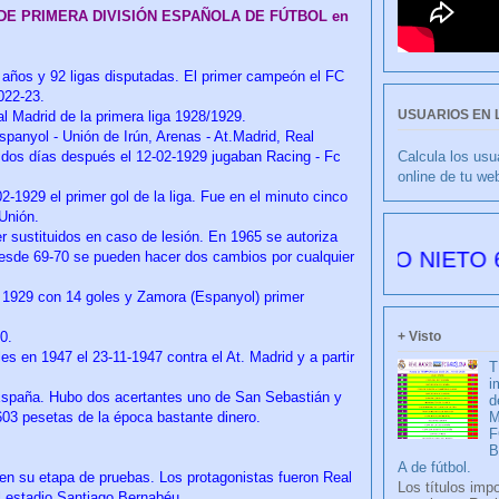
 DE PRIMERA DIVISIÓN ESPAÑOLA DE FÚTBOL en
 años y 92 ligas disputadas. El primer campeón el FC
022-23.
USUARIOS EN 
eal Madrid de la primera liga 1928/1929.
spanyol - Unión de Irún, Arenas - At.Madrid, Real
Calcula los usu
y dos días después el 12-02-1929 jugaban Racing - Fc
online de tu we
2-1929 el primer gol de la liga. Fue en el minuto cinco
 Unión.
r sustituidos en caso de lesión. En 1965 se autoriza
CULIBLANCO por FRANCISCO NIETO 6177 días
y desde 69-70 se pueden hacer dos cambios por cualquier
n 1929 con 14 goles y Zamora (Espanyol) primer
+ Visto
0.
les en 1947 el 23-11-1947 contra el At. Madrid y a partir
T
i
n España. Hubo dos acertantes uno de San Sebastián y
d
03 pesetas de la época bastante dinero.
M
F
A de fútbol.
 en su etapa de pruebas. Los protagonistas fueron Real
Los títulos imp
el estadio Santiago Bernabéu.