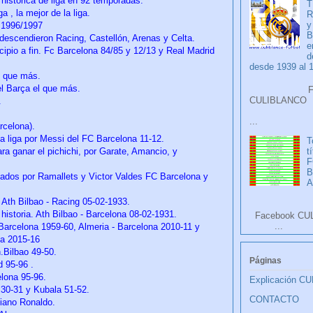
n histórica de liga en 92 temporadas.
T
a , la mejor de la liga.
R
y
 1996/1997
B
 descendieron Racing, Castellón, Arenas y Celta.
e
ncipio a fin. Fc Barcelona 84/85 y 12/13 y Real Madrid
d
desde 1939 al 
l que más.
l Barça el que más.
Faceb
CULIB
.
...
rcelona).
 liga por Messi del FC Barcelona 11-12.
T
t
a ganar el pichichi, por Garate, Amancio, y
F
ados por Ramallets y Victor Valdes FC Barcelona y
A
. Ath Bilbao - Racing 05-02-1933.
 historia. Ath Bilbao - Barcelona 08-02-1931.
Facebook CU
...
 Barcelona 1959-60, Almeria - Barcelona 2010-11 y
na 2015-16
.Bilbao 49-50.
Páginas
d 95-96 .
elona 95-96.
Explicación C
a 30-31 y Kubala 51-52.
CONTACTO
tiano Ronaldo.