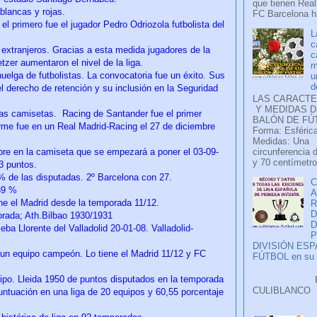
que tienen Real
 blancas y rojas.
FC Barcelona ha
el primero fue el jugador Pedro Odriozola futbolista del
L
c
s extranjeros. Gracias a esta medida jugadores de la
c
etzer aumentaron el nivel de la liga.
m
huelga de futbolistas. La convocatoria fue un éxito. Sus
u
d
del derecho de retención y su inclusión en la Seguridad
LAS CARACTE
Y MEDIDAS D
 las camisetas. Racing de Santander fue el primer
BALÓN DE FÚ
orme fue en un Real Madrid-Racing el 27 de diciembre
Forma: Esférica
Medidas: Una
ombre en la camiseta que se empezará a poner el 03-09-
circunferencia 
y 70 centímetro
3 puntos.
 % de las disputadas. 2º Barcelona con 27.
C
,39 %
A
ne el Madrid desde la temporada 11/12.
D
orada; Ath.Bilbao 1930/1931
ba Llorente del Valladolid 20-01-08. Valladolid-
P
DIVISIÓN ES
e un equipo campeón. Lo tiene el Madrid 11/12 y FC
FÚTBOL en su H
uipo. Lleida 1950 de puntos disputados en la temporada
Faceb
CULIB
ntuación en una liga de 20 equipos y 60,55 porcentaje
..