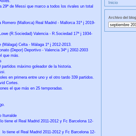
Alves.
Inicio
 29ª de Messi que marco a todos los rivales un total
Archivo del blo
 Romero (Mallorca) Real Madrid - Mallorca 31ª j 2019-
Lowe (R.Sociedad) Valencia - R.Sociedad 17ª j 1934-
 (Málaga) Celta - Málaga 1ª j 2012-2013.
nato (Depor) Deportivo - Valencia 34ª j 2002-2003
 el que más.
ms
partidos máximo goleador de la historia.
ssi.
oles en primera entre uno y el otro tardo 339 partidos.
vid Cortes.
agones el que más en 25 temporadas.
go.
 Iturralde
lo tiene el Real Madrid 2011-2012 y Fc Barcelona 12-
a lo tiene el Real Madrid 2011-2012 y Fc Barcelona 12-