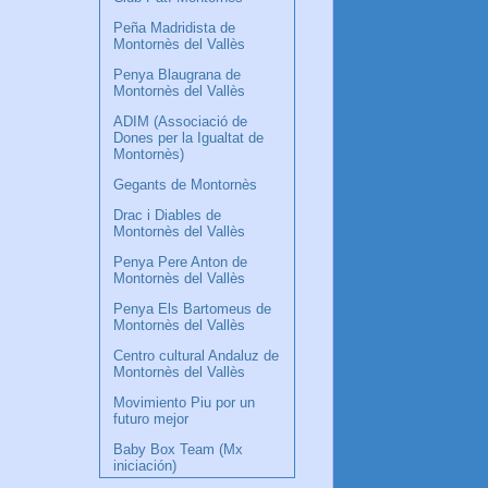
Peña Madridista de
Montornès del Vallès
Penya Blaugrana de
Montornès del Vallès
ADIM (Associació de
Dones per la Igualtat de
Montornès)
Gegants de Montornès
Drac i Diables de
Montornès del Vallès
Penya Pere Anton de
Montornès del Vallès
Penya Els Bartomeus de
Montornès del Vallès
Centro cultural Andaluz de
Montornès del Vallès
Movimiento Piu por un
futuro mejor
Baby Box Team (Mx
iniciación)