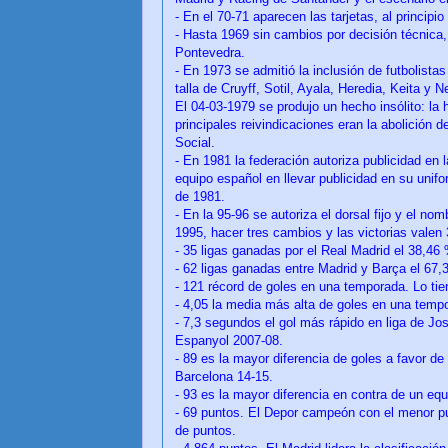
- En el 70-71 aparecen las tarjetas, al principio
- Hasta 1969 sin cambios por decisión técnica, 
Pontevedra.
- En 1973 se admitió la inclusión de futbolista
talla de Cruyff, Sotil, Ayala, Heredia, Keita y N
El 04-03-1979 se produjo un hecho insólito: la 
principales reivindicaciones eran la abolición 
Social.
- En 1981 la federación autoriza publicidad en
equipo español en llevar publicidad en su unif
de 1981.
- En la 95-96 se autoriza el dorsal fijo y el n
1995, hacer tres cambios y las victorias valen 
- 35 ligas ganadas por el Real Madrid el 38,46
- 62 ligas ganadas entre Madrid y Barça el 67
- 121 récord de goles en una temporada. Lo tie
- 4,05 la media más alta de goles en una temp
- 7,3 segundos el gol más rápido en liga de Jose
Espanyol 2007-08.
- 89 es la mayor diferencia de goles a favor d
Barcelona 14-15.
- 93 es la mayor diferencia en contra de un eq
- 69 puntos. El Depor campeón con el menor pu
de puntos.