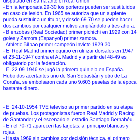
disputado en Sarriá ante el Real Unión.
- En la temporada 29-30 los porteros pueden ser sustituidos
en caso de lesión. En 1965 se autoriza que un suplente
pueda sustituir a un titular, y desde 69-70 se pueden hacer
dos cambios por cualquier motivo ampliándolo a tres ahora.
- Bienzobas (Real Sociedad) primer pichichi en 1929 con 14
goles y Zamora (Espanyol) primer zamora.
- Athletic Bilbao primer campeón invicto 1929-30.
- El Real Madrid primer equipo en utilizar dorsales en 1947
el 23-11-1947 contra el At. Madrid y a partir del 48-49 es
obligatorio por la federación.
- El 22-09-1946 se jugó la primera quiniela en España.
Hubo dos acertantes uno de San Sebastián y otro de La
Coruña, se embolsaron cada uno 9.603 pesetas de la época
bastante dinero.
- El 24-10-1954 TVE televiso su primer partido en su etapa
de pruebas. Los protagonistas fueron Real Madrid y Racing
de Santander y el escenario el estadio Santiago Bernabéu.
- En el 70-71 aparecen las tarjetas, al principio blancas y
rojas.
- Hasta 1969 sin cambios por decisión técnica, el primero