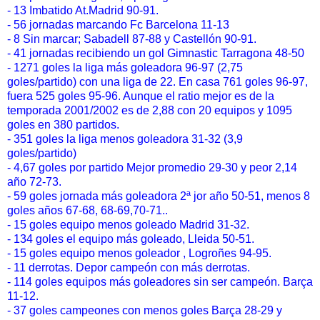
- 13 Imbatido At.Madrid 90-91.
- 56 jornadas marcando Fc Barcelona 11-13
- 8 Sin marcar; Sabadell 87-88 y Castellón 90-91.
- 41 jornadas recibiendo un gol Gimnastic Tarragona 48-50
- 1271 goles la liga más goleadora 96-97 (2,75
goles/partido) con una liga de 22. En casa 761 goles 96-97,
fuera 525 goles 95-96. Aunque el ratio mejor es de la
temporada 2001/2002 es de 2,88 con 20 equipos y 1095
goles en 380 partidos.
- 351 goles la liga menos goleadora 31-32 (3,9
goles/partido)
- 4,67 goles por partido Mejor promedio 29-30 y peor 2,14
año 72-73.
- 59 goles jornada más goleadora 2ª jor año 50-51, menos 8
goles años 67-68, 68-69,70-71..
- 15 goles equipo menos goleado Madrid 31-32.
- 134 goles el equipo más goleado, Lleida 50-51.
- 15 goles equipo menos goleador , Logroñes 94-95.
- 11 derrotas. Depor campeón con más derrotas.
- 114 goles equipos más goleadores sin ser campeón. Barça
11-12.
- 37 goles campeones con menos goles Barça 28-29 y