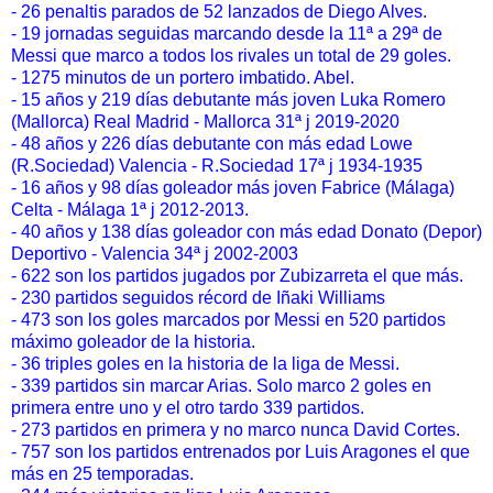
- 26 penaltis parados de 52 lanzados de Diego Alves.
- 19 jornadas seguidas marcando desde la 11ª a 29ª de
Messi que marco a todos los rivales un total de 29 goles.
- 1275 minutos de un portero imbatido. Abel.
- 15 años y 219 días debutante más joven Luka Romero
(Mallorca) Real Madrid - Mallorca 31ª j 2019-2020
- 48 años y 226 días debutante con más edad Lowe
(R.Sociedad) Valencia - R.Sociedad 17ª j 1934-1935
- 16 años y 98 días goleador más joven Fabrice (Málaga)
Celta - Málaga 1ª j 2012-2013.
- 40 años y 138 días goleador con más edad Donato (Depor)
Deportivo - Valencia 34ª j 2002-2003
- 622 son los partidos jugados por Zubizarreta el que más.
- 230 partidos seguidos récord de Iñaki Williams
- 473 son los goles marcados por Messi en 520 partidos
máximo goleador de la historia.
- 36 triples goles en la historia de la liga de Messi.
- 339 partidos sin marcar Arias. Solo marco 2 goles en
primera entre uno y el otro tardo 339 partidos.
- 273 partidos en primera y no marco nunca David Cortes.
- 757 son los partidos entrenados por Luis Aragones el que
más en 25 temporadas.