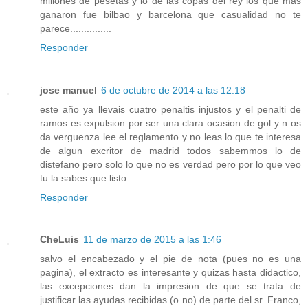
millones de pesetas y lo de las copas del rey los que mas
ganaron fue bilbao y barcelona que casualidad no te
parece...............
Responder
jose manuel
6 de octubre de 2014 a las 12:18
este año ya llevais cuatro penaltis injustos y el penalti de
ramos es expulsion por ser una clara ocasion de gol y n os
da verguenza lee el reglamento y no leas lo que te interesa
de algun excritor de madrid todos sabemmos lo de
distefano pero solo lo que no es verdad pero por lo que veo
tu la sabes que listo......
Responder
CheLuis
11 de marzo de 2015 a las 1:46
salvo el encabezado y el pie de nota (pues no es una
pagina), el extracto es interesante y quizas hasta didactico,
las excepciones dan la impresion de que se trata de
justificar las ayudas recibidas (o no) de parte del sr. Franco,