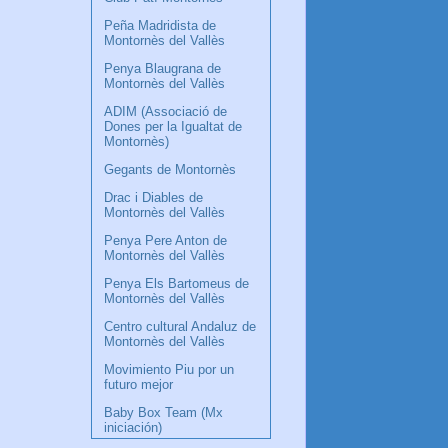
Peña Madridista de
Montornès del Vallès
Penya Blaugrana de
Montornès del Vallès
ADIM (Associació de
Dones per la Igualtat de
Montornès)
Gegants de Montornès
Drac i Diables de
Montornès del Vallès
Penya Pere Anton de
Montornès del Vallès
Penya Els Bartomeus de
Montornès del Vallès
Centro cultural Andaluz de
Montornès del Vallès
Movimiento Piu por un
futuro mejor
Baby Box Team (Mx
iniciación)