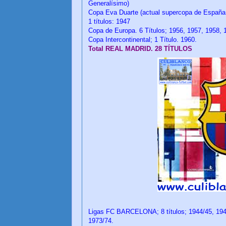
Generalísimo)
Copa Eva Duarte (actual supercopa de Españ
1 títulos: 1947
Copa de Europa. 6 Títulos; 1956, 1957, 1958, 
Copa Intercontinental; 1 Título. 1960.
Total REAL MADRID. 28 TÍTULOS
Ligas FC BARCELONA; 8 títulos; 1944/45, 1947
1973/74.