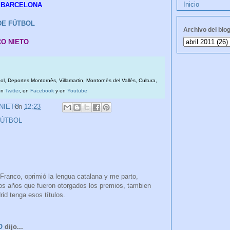
Inicio
FC BARCELONA
 DE FÚTBOL
Archivo del blo
CO NIETO
bol, Deportes Montornès, Villamartin, Montornès del Vallès, Cultura,
en
Twitter
, en
Facebook
y en
Youtube
 NIETO
en
12:23
FÚTBOL
 Franco, oprimió la lengua catalana y me parto,
ivos años que fueron otorgados los premios, tambien
id tenga esos títulos.
O
dijo...