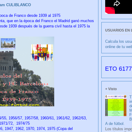
ram CULIBLANCO
época de Franco desde 1939 al 1975
ta, que en la época del Franco el Madrid ganó muchos
sde 1939 después de la guerra civil hasta el 1975 la
USUARIOS EN 
Calcula los usu
online de tu we
LIBLANCO por FRANCISCO NIETO 6177 días des
+ Visto
T
i
d
M
F
/55, 1956/57, 1957/58, 1960/61, 1961/62, 1962/63,
 1971/72, 1974/75
A de fútbol.
 1947, 1962, 1970, 1974, 1975 (Copa del
Los títulos imp