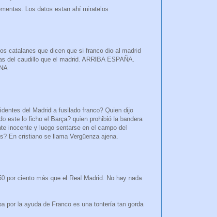
mentas. Los datos estan ahí miratelos
los catalanes que dicen que si franco dio al madrid
as del caudillo que el madrid. ARRIBA ESPAÑA.
UNA
entes del Madrid a fusilado franco? Quien dijo
do este lo ficho el Barça? quien prohibió la bandera
te inocente y luego sentarse en el campo del
s? En cristiano se llama Vergüenza ajena.
50 por ciento más que el Real Madrid. No hay nada
a por la ayuda de Franco es una tontería tan gorda