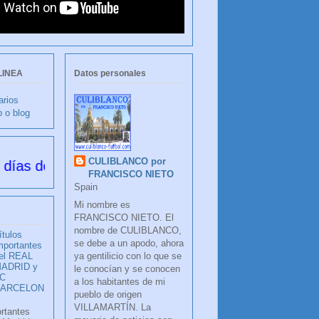
LINEA
Datos personales
arios
b o blog
CULIBLANCO por
de su creación
FRANCISCO NIETO
Spain
Mi nombre es
FRANCISCO NIETO. El
nombre de CULIBLANCO,
ítulos
se debe a un apodo, ahora
mportantes
ya gentilicio con lo que se
el REAL
ADRID y
le conocían y se conocen
C
a los habitantes de mi
BARCELON
pueblo de origen
VILLAMARTÍN. La
ortantes