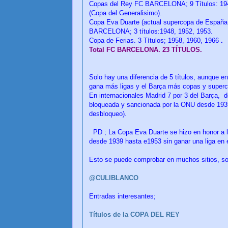
Copas del Rey FC BARCELONA; 9 Títulos: 1942
(Copa del Generalisimo).
Copa Eva Duarte (actual supercopa de España
BARCELONA; 3 títulos:1948, 1952, 1953.
Copa de Ferias. 3 Títulos; 1958, 1960, 1966
.
Total FC BARCELONA. 23 TÍTULOS.
Solo hay una diferencia de 5 títulos, aunque en 
gana más ligas y el Barça más copas y superco
En internacionales Madrid 7 por 3 del Barça, d
bloqueada y sancionada por la ONU desde 193
desbloqueo).
PD ; La Copa Eva Duarte se hizo en honor a l
desde 1939 hasta e1953 sin ganar una liga en
Esto se puede comprobar en muchos sitios, so
@CULIBLANCO
Entradas interesantes;
Títulos de la COPA DEL REY