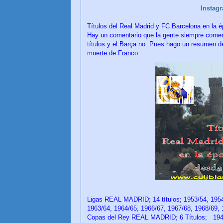
Instag
Títulos del Real Madrid y FC Barcelona en la 
Hay un comentario que la gente siempre comen
títulos y el Barça no. Pues hago un resumen de
muerte de Franco.
CU
Ligas REAL MADRID; 14 títulos; 1953/54, 1954
1963/64, 1964/65, 1966/67, 1967/68, 1968/69,
Copas del Rey REAL MADRID; 6 Títulos; 1946,