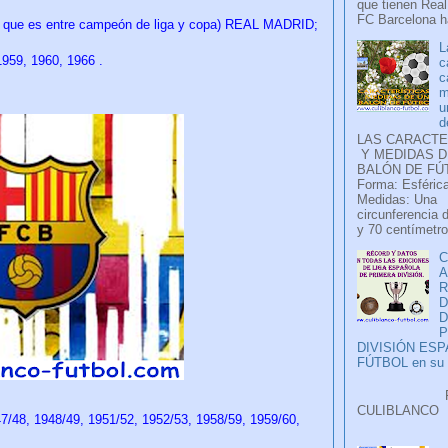
que tienen Real
FC Barcelona ha
a que es entre campeón de liga y copa) REAL MADRID;
L
1959, 1960, 1966 .
c
c
m
u
d
LAS CARACTE
Y MEDIDAS D
BALÓN DE FÚ
Forma: Esférica
Medidas: Una
circunferencia 
y 70 centímetro
C
A
D
P
DIVISIÓN ES
FÚTBOL en su H
Faceb
CULIB
/48, 1948/49, 1951/52, 1952/53, 1958/59, 1959/60,
..