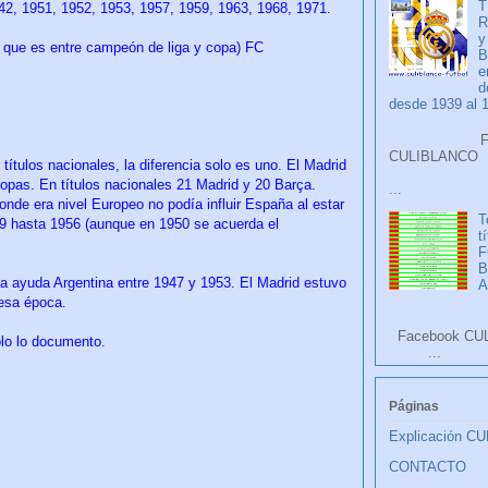
T
, 1951, 1952, 1953, 1957, 1959, 1963, 1968, 1971.
R
y
 que es entre campeón de liga y copa) FC
B
e
d
desde 1939 al 
Faceb
CULIB
títulos nacionales, la diferencia solo es uno. El Madrid
pas. En títulos nacionales 21 Madrid y 20 Barça.
...
onde era nivel Europeo no podía influir España al estar
T
9 hasta 1956 (aunque en 1950 se acuerda el
t
F
a ayuda Argentina entre 1947 y 1953. El Madrid estuvo
A
 esa época.
Facebook CU
lo lo documento.
...
Páginas
Explicación C
CONTACTO