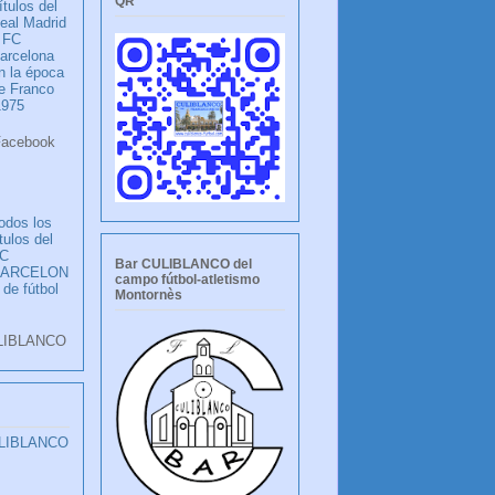
QR
ítulos del
eal Madrid
 FC
arcelona
n la época
e Franco
1975
ook
LANCO
odos los
ítulos del
C
Bar CULIBLANCO del
BARCELON
campo fútbol-atletismo
 de fútbol
Montornès
LIBLANCO
ULIBLANCO