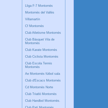
Lliga F-7 Montornès
Montornès del Vallès
Villamartín
Cf Montornès
Club Atletisme Montornès
Club Bàsquet Vila de
Montornès
Club Karate Montornès
Club Ciclista Montornès
Club Escola Tennis
Montornès
Ae Montornès fútbol sala
Club d'Escacs Montornés
Cd Montornès Norte
Club Triatló Montornès
Club Handbol Montornès.
Club Patí Montornès