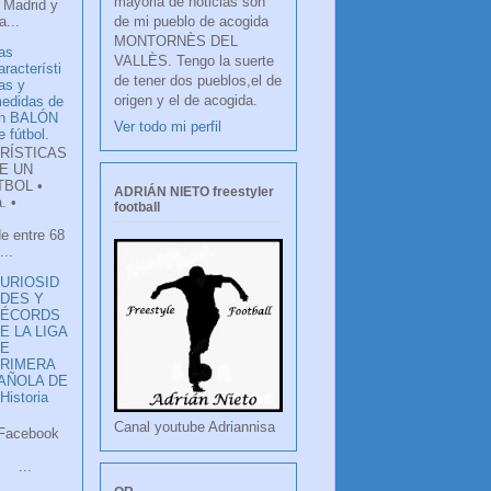
mayoria de noticias son
 Madrid y
de mi pueblo de acogida
...
MONTORNÈS DEL
as
VALLÈS. Tengo la suerte
aracterísti
de tener dos pueblos,el de
as y
origen y el de acogida.
edidas de
n BALÓN
Ver todo mi perfil
e fútbol.
RÍSTICAS
E UN
TBOL •
ADRIÁN NIETO freestyler
. •
football
de entre 68
...
URIOSID
DES Y
RÉCORDS
E LA LIGA
DE
RIMERA
PAÑOLA DE
istoria
Canal youtube Adriannisa
ook
LANCO
.