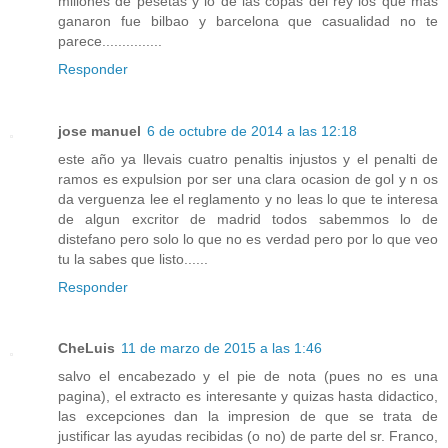
millones de pesetas y lo de las copas del rey los que mas
ganaron fue bilbao y barcelona que casualidad no te
parece...............
Responder
jose manuel
6 de octubre de 2014 a las 12:18
este año ya llevais cuatro penaltis injustos y el penalti de
ramos es expulsion por ser una clara ocasion de gol y n os
da verguenza lee el reglamento y no leas lo que te interesa
de algun excritor de madrid todos sabemmos lo de
distefano pero solo lo que no es verdad pero por lo que veo
tu la sabes que listo......
Responder
CheLuis
11 de marzo de 2015 a las 1:46
salvo el encabezado y el pie de nota (pues no es una
pagina), el extracto es interesante y quizas hasta didactico,
las excepciones dan la impresion de que se trata de
justificar las ayudas recibidas (o no) de parte del sr. Franco,