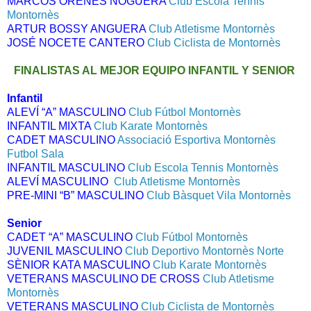
MARCOS ORENES NOGUERA
Club Escola Tennis
Montornès
ARTUR BOSSY ANGUERA
Club Atletisme Montornès
JOSÉ NOCETE CANTERO
Club Ciclista de Montornès
FINALISTAS AL MEJOR EQUIPO INFANTIL Y SENIOR
Infantil
ALEVÍ “A” MASCULINO
Club Fútbol Montornès
INFANTIL MIXTA
Club Karate Montornès
CADET MASCULINO
Associació Esportiva Montornès
Futbol Sala
INFANTIL MASCULINO
Club Escola Tennis Montornès
ALEVÍ MASCULINO
Club Atletisme Montornès
PRE-MINI “B” MASCULINO
Club Bàsquet Vila Montornès
Senior
CADET “A” MASCULINO
Club Fútbol Montornès
JUVENIL MASCULINO
Club Deportivo Montornès Norte
SÈNIOR KATA MASCULINO
Club Karate Montornès
VETERANS MASCULINO DE CROSS
Club Atletisme
Montornès
VETERANS MASCULINO
Club Ciclista de Montornès