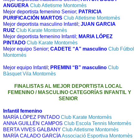
ANGUERA
Club Atletisme Montornès
Mejor deportista femenino Senior;
PATRICIA
PURIFICACIÓN MARTOS
Club Atletisme Montornès
Mejor deportista masculino Infantil;
JUAN GARCIA
RUIZ
Club Karate Montornès
Mejor deportista femenino Infantil;
MARIA LÓPEZ
PINTADO
Club Karate Montornès
Mejor equipo Senior;
CADETE “A” masculino
Club Fútbol
Montornès
Mejor equipo Infantil;
PREMINI “B” masculino
Club
Bàsquet Vila Montornès
FINALISTAS AL MEJOR DEPORTISTA LOCAL
FEMENINO / MASCULINO CATEGORÍAS INFANTIL Y
SENIOR
Infantil femenino
MARÍA LÓPEZ PINTADO
Club Karate Montornès
ANNA GUILLÉN CAMPOS
Club Escola Tennis Montornès
BERTA VIVES GALBANY
Club Atletisme Montornès
MARÍA CALADO GARCÍA
Associació Esportiva Montornès