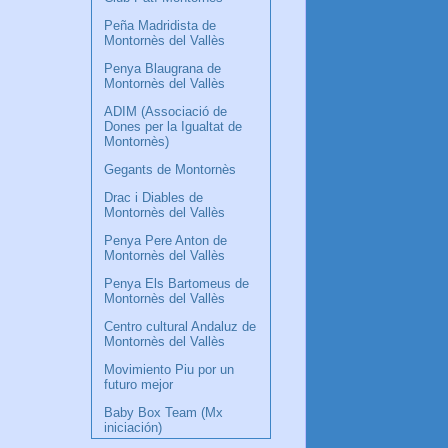
Peña Madridista de
Montornès del Vallès
Penya Blaugrana de
Montornès del Vallès
ADIM (Associació de
Dones per la Igualtat de
Montornès)
Gegants de Montornès
Drac i Diables de
Montornès del Vallès
Penya Pere Anton de
Montornès del Vallès
Penya Els Bartomeus de
Montornès del Vallès
Centro cultural Andaluz de
Montornès del Vallès
Movimiento Piu por un
futuro mejor
Baby Box Team (Mx
iniciación)