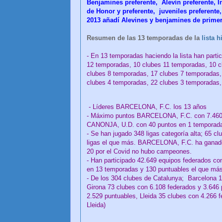
Benjamines preferente,
Alevín preferente, I
de Honor y preferente, juveniles preferente,
2013 añadí Alevines y benjamines de primera 
Resumen de las 13 temporadas de la
lista h
- En 13 temporadas haciendo la lista han part
12 temporadas,
10 clubes 11 temporadas,
10 c
clubes 8 temporadas, 17 clubes 7 temporadas,
clubes 4 temporadas, 22 clubes 3 temporadas,
- Líderes BARCELONA, F.C. los 13 años
- Máximo puntos BARCELONA, F.C. con 7.460
CANONJA, U.D. con 40 puntos en 1 temporad
- Se han jugado 348 ligas categoría alta; 65 
ligas el que más. BARCELONA, F.C. ha ganado
20 por el Covid no hubo campeones.
- Han participado 42.649 equipos federados 
en 13 temporadas y 130 puntuables el que má
- De los 304 clubes de Catalunya; Barcelona 1
Girona 73 clubes con 6.108 federados y 3.646 
2.529 puntuables, Lleida 35 clubes con 4.266 f
Lleida)