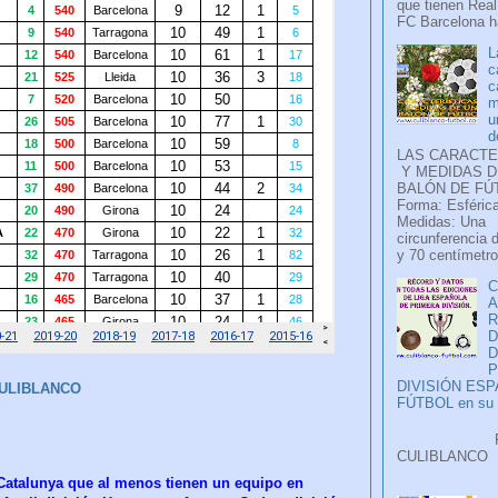
que tienen Real
FC Barcelona ha
L
c
c
m
u
d
LAS CARACTE
Y MEDIDAS D
BALÓN DE FÚ
Forma: Esférica
Medidas: Una
circunferencia 
y 70 centímetro
C
A
D
P
DIVISIÓN ES
ULIBLANCO
FÚTBOL en su H
Faceb
CULIB
..
 Catalunya que al menos tienen un equipo en