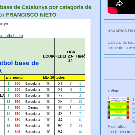
 base de Catalunya por categoría de
or FRANCISCO NIETO
USUARIOS EN 
Calcula los usu
online de tu we
CULI
+ Visto
T
i
d
M
F
A de fútbol.
Los títulos imp