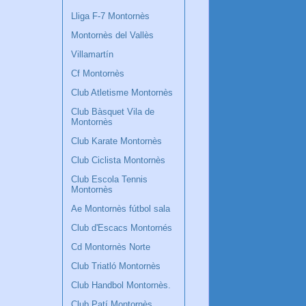
Lliga F-7 Montornès
Montornès del Vallès
Villamartín
Cf Montornès
Club Atletisme Montornès
Club Bàsquet Vila de
Montornès
Club Karate Montornès
Club Ciclista Montornès
Club Escola Tennis
Montornès
Ae Montornès fútbol sala
Club d'Escacs Montornés
Cd Montornès Norte
Club Triatló Montornès
Club Handbol Montornès.
Club Patí Montornès