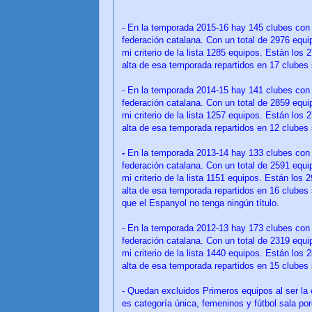
- En la temporada 2015-16 hay 145 clubes con 
federación catalana. Con un total de 2976 equ
mi criterio de la lista 1285 equipos. Están los 
alta de esa temporada repartidos en 17 clubes 
- En la temporada 2014-15 hay 141 clubes con 
federación catalana. Con un total de 2859 equ
mi criterio de la lista 1257 equipos. Están los 
alta de esa temporada repartidos en 12 clubes 
-
En la temporada 2013-14 hay 133 clubes con a
federación catalana. Con un total de 2591 equ
mi criterio de la lista 1151 equipos. Están los 
alta de esa temporada repartidos en 16 clubes 
que el Espanyol no tenga ningún título.
- En la temporada 2012-13 hay 173 clubes con 
federación catalana. Con un total de 2319 equ
mi criterio de la lista 1440 equipos. Están los 
alta de esa temporada repartidos en 15 clubes 
- Quedan excluidos
Primeros equipos al ser la 
es categoría única, femeninos y fútbol sala po