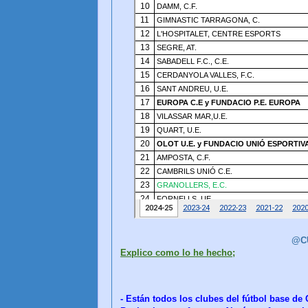
@C
Explico como lo he hecho;
- Están todos los clubes del fútbol base de