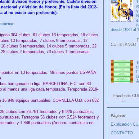
nfantil división Honor y preferente, Cadete división
T
R
 nacional y división de Honor. (
En la lista del 2012-
y
al no existir aún preferente).
B
e
istórica
:
d
desde 1939 al 
icipado 304 clubes; 61 clubes 13 temporadas, 18 clubes
Faceb
lubes 10 temporadas, 7 clubes 9 temporadas, 12
CULIB
 10 clubes 6 temporadas, 14 clubes 5 temporadas, 22
 28 clubes 2 temporadas, 73 clubes 1 temporadas.
...
T
t
F
 puntos en 13 temporadas. Mínimos puntos ESPAÑA
a
A
clubes han ganado la liga. BARCELONA, F.C. con 80
 al menos una liga cada temporada. Temporada 2019-
Facebook CU
con 16.949 equipos puntuables; CORNELLA U.D. con 832
...
s
38 clubes con 26.751 federados y 8.926 puntuables,
Páginas
puntuables, Tarragona 58 clubes con 5.524 federados y
ederados y 1.846 puntuables (Andorra contabiliza en
Explicación C
CONTACTO