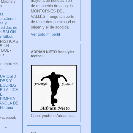
mayoria de noticias son
 Madrid y
de mi pueblo de acogida
...
MONTORNÈS DEL
as
VALLÈS. Tengo la suerte
aracterísti
de tener dos pueblos,el de
as y
origen y el de acogida.
edidas de
n BALÓN
Ver todo mi perfil
e fútbol.
RÍSTICAS
E UN
TBOL •
ADRIÁN NIETO freestyler
. •
football
de entre 68
...
URIOSID
DES Y
RÉCORDS
E LA LIGA
DE
RIMERA
PAÑOLA DE
istoria
Canal youtube Adriannisa
ook
LANCO
.