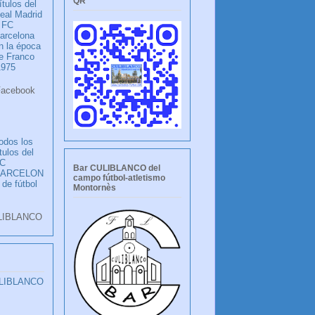
QR
ítulos del
eal Madrid
 FC
arcelona
n la época
e Franco
1975
ook
LANCO
odos los
ítulos del
C
Bar CULIBLANCO del
BARCELON
campo fútbol-atletismo
 de fútbol
Montornès
LIBLANCO
ULIBLANCO