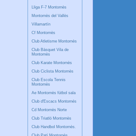
Lliga F-7 Montornès
Montornès del Vallès
Villamartín
Cf Montornès
Club Atletisme Montornès
Club Bàsquet Vila de
Montornès
Club Karate Montornès
Club Ciclista Montornès
Club Escola Tennis
Montornès
Ae Montornès fútbol sala
Club d'Escacs Montornés
Cd Montornès Norte
Club Triatló Montornès
Club Handbol Montornès.
Club Patí Montornès