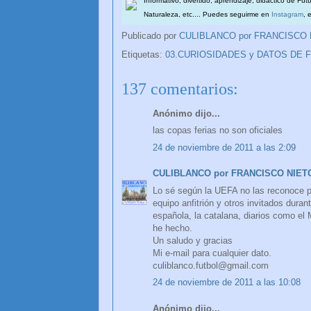
Informativo, divertido, aprendizaje, didáctico de Fút
Naturaleza, etc.... Puedes seguirme en
Instagram
, 
Publicado por
CULIBLANCO por FRANCISCO
Etiquetas:
03.CURIOSIDADES y DATOS DE 
137 comentarios:
Anónimo dijo...
las copas ferias no son oficiales
24 de noviembre de 2011 a las 2:09
CULIBLANCO por FRANCISCO NIET
Lo sé según la UEFA no las reconoce p
equipo anfitrión y otros invitados duran
española, la catalana, diarios como el 
he hecho.
Un saludo y gracias
Mi e-mail para cualquier dato.
culiblanco.futbol@gmail.com
24 de noviembre de 2011 a las 10:08
Anónimo dijo...