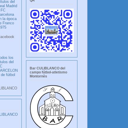
QR
ítulos del
eal Madrid
 FC
arcelona
n la época
e Franco
1975
ook
LANCO
odos los
ítulos del
C
Bar CULIBLANCO del
BARCELON
campo fútbol-atletismo
 de fútbol
Montornès
LIBLANCO
ULIBLANCO