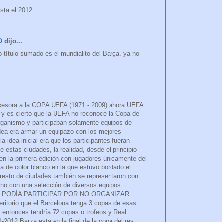
sta el 2012
O
dijo...
 título sumado es el mundialito del Barça, ya no
ecesora a la COPA UEFA (1971 - 2009) ahora UEFA
es cierto que la UEFA no reconoce la Copa de
organismo y participaban solamente equipos de
dea era armar un equipazo con los mejores
 idea inicial era que los participantes fueran
 estas ciudades, la realidad, desde el principio
 en la primera edición con jugadores únicamente del
 de color blanco en la que estuvo bordado el
 resto de ciudades también se representaron con
y no con una selección de diversos equipos.
 PODÍA PARTICIPAR POR NO ORGANIZAR
itorio que el Barcelona tenga 3 copas de esas
entonces tendría 72 copas o trofeos y Real
2012 Barza esta en la final de la copa del rey