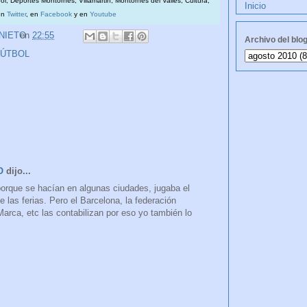
bol, Deportes Montornès, Villamartin, Montornès del Vallès, Cultura,
Inicio
en
Twitter
, en
Facebook
y en
Youtube
 NIETO
en
22:55
Archivo del blo
FÚTBOL
O
dijo...
orque se hacían en algunas ciudades, jugaba el
te las ferias. Pero el Barcelona, la federación
Marca, etc las contabilizan por eso yo también lo