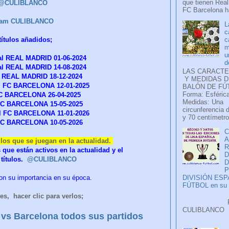
que tienen Real
r @CULIBLANCO
FC Barcelona ha
ram CULIBLANCO
L
c
c
títulos añadidos;
m
u
l REAL MADRID 01-06-2024
d
al REAL MADRID 14-08-2024
LAS CARACTE
al REAL MADRID 18-12-2024
Y MEDIDAS D
l FC BARCELONA 12-01-2025
BALÓN DE FÚ
Forma: Esférica
FC BARCELONA 26-04-2025
Medidas: Una
 FC BARCELONA 15-05-2025
circunferencia 
l FC BARCELONA 11-01-2026
y 70 centímetro
 FC BARCELONA 10-05-2026
C
A
ulos que se juegan en la actualidad.
 que están activos en la actualidad y el
D
títulos.
@CULIBLANCO
P
eron su importancia en su época.
DIVISIÓN ES
FÚTBOL en su H
es, hacer clic para verlos;
Faceb
CULIB
vs Barcelona todos sus partidos
..