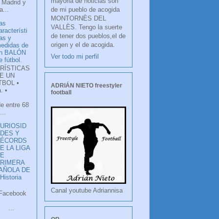
mayoria de noticias son
 Madrid y
de mi pueblo de acogida
...
MONTORNÈS DEL
as
VALLÈS. Tengo la suerte
aracterísti
de tener dos pueblos,el de
as y
origen y el de acogida.
edidas de
n BALÓN
Ver todo mi perfil
e fútbol.
RÍSTICAS
E UN
TBOL •
ADRIÁN NIETO freestyler
. •
football
de entre 68
...
URIOSID
DES Y
RÉCORDS
E LA LIGA
DE
RIMERA
PAÑOLA DE
istoria
Canal youtube Adriannisa
ook
LANCO
.