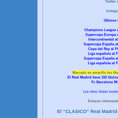
Twitte
Instag
Últimos 
Champions League a
Supercopa Europa 
Intercontinental 
Supercopa España a
Copa del Rey al 
Liga española al
Supercopa España a
Liga española al
Marcado en amarillo los tít
El Real Madrid tiene 102 títulos
Fc Barcelona 90 
Los otros títulos tuvi
Enlaces interesant
El "CLASICO" Real Madrid 