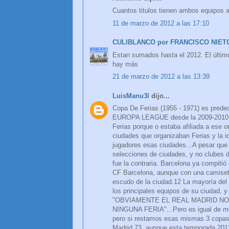
Cuantos titulos tienen ambos equipos a
11 de marzo de 2012 a las 17:10
CULIBLANCO por FRANCISCO NIET
Estan sumados hasta el 2012. El último
hay más
21 de marzo de 2012 a las 13:39
LuisManu3l
dijo...
Copa De Ferias (1955 - 1971) es pred
EUROPA LEAGUE desde la 2009-2010 y 
Ferias porque o estaba afiliada a ese 
ciudades que organizaban Ferias y la i
jugadores esas ciudades...A pesar que la
selecciones de ciudades, y no clubes de
fue la contraria. Barcelona ya compitió
CF Barcelona, aunque con una camiseta
escudo de la ciudad.12 La mayoría del
los principales equipos de su ciudad, 
"OBVIAMENTE EL REAL MADRID NO
NINGUNA FERIA"...Pero es igual de mer
pero si restamos esas mismas 3 copas 
Madrid 73, aunque esta temporada 2011-