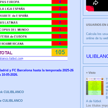
USUARIOS EN 
Calcula los usu
online de tu we
CULIBLANCO por
Madrid y FC Barcelona hasta la temporada 2025-26
+ Visto
a 10-05-2026.
T
i
d
M
ok CULIBLANCO
F
be CULIBLANCO
A de fútbol.
Los títulos imp