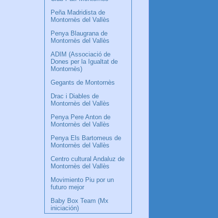
Peña Madridista de
Montornès del Vallès
Penya Blaugrana de
Montornès del Vallès
ADIM (Associació de
Dones per la Igualtat de
Montornès)
Gegants de Montornès
Drac i Diables de
Montornès del Vallès
Penya Pere Anton de
Montornès del Vallès
Penya Els Bartomeus de
Montornès del Vallès
Centro cultural Andaluz de
Montornès del Vallès
Movimiento Piu por un
futuro mejor
Baby Box Team (Mx
iniciación)