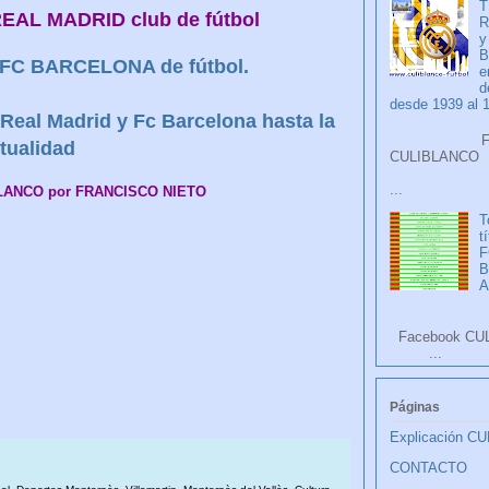
T
 REAL MADRID club de fútbol
R
y
B
el FC BARCELONA de fútbol.
e
d
desde 1939 al 
Real Madrid y Fc Barcelona hasta la
Faceb
tualidad
CULIB
...
BLANCO por FRANCISCO NIETO
T
t
F
A
Facebook CU
...
Páginas
Explicación C
CONTACTO