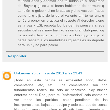
muchos años y además deq te burlas xq si hablamos
del Bayer q goleo a el barsa hablemos del dormunt q
también lo goleo x si no lo sabias y si te vas con frases
como la q dijiste de la de el valiente ahí te va una q
tenés q poner en practica el respeto Al derecho ajeno
es la paz x ESL respeta loq los demás piense y si sos
seguidor del real muy bien xq es un gran club pero loq
haces solo denigran el hombre del club xq yo apoyo al
barsa respeto a los madridistas xq estos es un deporte
para unir y no para pelear
Responder
Unknown
25 de mayo de 2013 a las 23:43
¡Todo en ésta página es excelente! Todo, datos,
comentarios, etc, etc... Los comentarios son con
fundamentos reales, no solo de fanáticos. Soy hincha
enfermo por el Real, pero mi "enfermedad" solo consta en
ver todos los partidos, estar pendiente de las
incorporaciones, bajas del equipo y todo ése tipo de cosas.
No sería capaz de pelear o discutir irracionalmente con