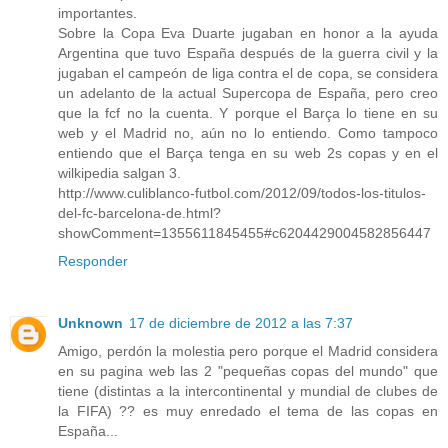
importantes.
Sobre la Copa Eva Duarte jugaban en honor a la ayuda
Argentina que tuvo España después de la guerra civil y la
jugaban el campeón de liga contra el de copa, se considera
un adelanto de la actual Supercopa de España, pero creo
que la fcf no la cuenta. Y porque el Barça lo tiene en su
web y el Madrid no, aún no lo entiendo. Como tampoco
entiendo que el Barça tenga en su web 2s copas y en el
wilkipedia salgan 3.
http://www.culiblanco-futbol.com/2012/09/todos-los-titulos-
del-fc-barcelona-de.html?
showComment=1355611845455#c6204429004582856447
Responder
Unknown
17 de diciembre de 2012 a las 7:37
Amigo, perdón la molestia pero porque el Madrid considera
en su pagina web las 2 "pequeñas copas del mundo" que
tiene (distintas a la intercontinental y mundial de clubes de
la FIFA) ?? es muy enredado el tema de las copas en
España...