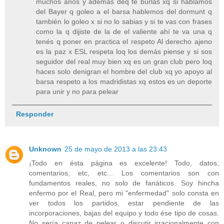
muchos años y además deq te burlas xq si hablamos
del Bayer q goleo a el barsa hablemos del dormunt q
también lo goleo x si no lo sabias y si te vas con frases
como la q dijiste de la de el valiente ahí te va una q
tenés q poner en practica el respeto Al derecho ajeno
es la paz x ESL respeta loq los demás piense y si sos
seguidor del real muy bien xq es un gran club pero loq
haces solo denigran el hombre del club xq yo apoyo al
barsa respeto a los madridistas xq estos es un deporte
para unir y no para pelear
Responder
Unknown
25 de mayo de 2013 a las 23:43
¡Todo en ésta página es excelente! Todo, datos,
comentarios, etc, etc... Los comentarios son con
fundamentos reales, no solo de fanáticos. Soy hincha
enfermo por el Real, pero mi "enfermedad" solo consta en
ver todos los partidos, estar pendiente de las
incorporaciones, bajas del equipo y todo ése tipo de cosas.
No sería capaz de pelear o discutir irracionalmente con