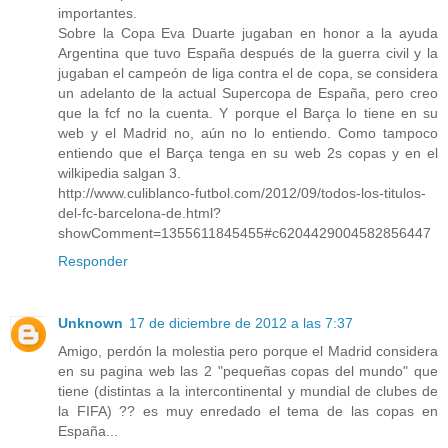
importantes.
Sobre la Copa Eva Duarte jugaban en honor a la ayuda
Argentina que tuvo España después de la guerra civil y la
jugaban el campeón de liga contra el de copa, se considera
un adelanto de la actual Supercopa de España, pero creo
que la fcf no la cuenta. Y porque el Barça lo tiene en su
web y el Madrid no, aún no lo entiendo. Como tampoco
entiendo que el Barça tenga en su web 2s copas y en el
wilkipedia salgan 3.
http://www.culiblanco-futbol.com/2012/09/todos-los-titulos-
del-fc-barcelona-de.html?
showComment=1355611845455#c6204429004582856447
Responder
Unknown
17 de diciembre de 2012 a las 7:37
Amigo, perdón la molestia pero porque el Madrid considera
en su pagina web las 2 "pequeñas copas del mundo" que
tiene (distintas a la intercontinental y mundial de clubes de
la FIFA) ?? es muy enredado el tema de las copas en
España...