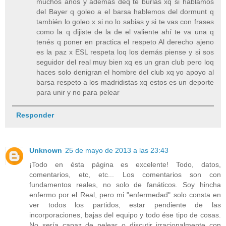
muchos años y además deq te burlas xq si hablamos
del Bayer q goleo a el barsa hablemos del dormunt q
también lo goleo x si no lo sabias y si te vas con frases
como la q dijiste de la de el valiente ahí te va una q
tenés q poner en practica el respeto Al derecho ajeno
es la paz x ESL respeta loq los demás piense y si sos
seguidor del real muy bien xq es un gran club pero loq
haces solo denigran el hombre del club xq yo apoyo al
barsa respeto a los madridistas xq estos es un deporte
para unir y no para pelear
Responder
Unknown
25 de mayo de 2013 a las 23:43
¡Todo en ésta página es excelente! Todo, datos,
comentarios, etc, etc... Los comentarios son con
fundamentos reales, no solo de fanáticos. Soy hincha
enfermo por el Real, pero mi "enfermedad" solo consta en
ver todos los partidos, estar pendiente de las
incorporaciones, bajas del equipo y todo ése tipo de cosas.
No sería capaz de pelear o discutir irracionalmente con