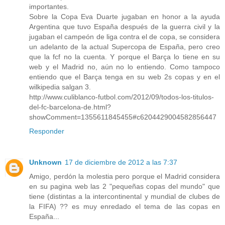
importantes.
Sobre la Copa Eva Duarte jugaban en honor a la ayuda
Argentina que tuvo España después de la guerra civil y la
jugaban el campeón de liga contra el de copa, se considera
un adelanto de la actual Supercopa de España, pero creo
que la fcf no la cuenta. Y porque el Barça lo tiene en su
web y el Madrid no, aún no lo entiendo. Como tampoco
entiendo que el Barça tenga en su web 2s copas y en el
wilkipedia salgan 3.
http://www.culiblanco-futbol.com/2012/09/todos-los-titulos-
del-fc-barcelona-de.html?
showComment=1355611845455#c6204429004582856447
Responder
Unknown
17 de diciembre de 2012 a las 7:37
Amigo, perdón la molestia pero porque el Madrid considera
en su pagina web las 2 "pequeñas copas del mundo" que
tiene (distintas a la intercontinental y mundial de clubes de
la FIFA) ?? es muy enredado el tema de las copas en
España...