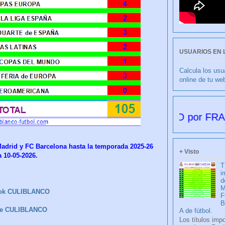
USUARIOS EN 
Calcula los usu
online de tu we
CULIBLANCO por FRANCISCO N
Madrid y FC Barcelona hasta la temporada 2025-26
+ Visto
a 10-05-2026.
T
i
d
M
ok CULIBLANCO
F
be CULIBLANCO
A de fútbol.
Los títulos imp