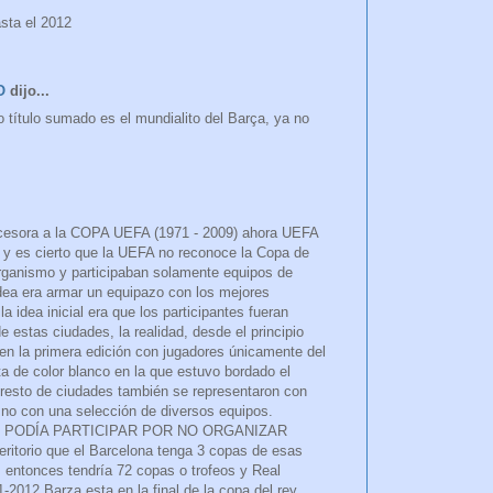
sta el 2012
O
dijo...
 título sumado es el mundialito del Barça, ya no
ecesora a la COPA UEFA (1971 - 2009) ahora UEFA
es cierto que la UEFA no reconoce la Copa de
organismo y participaban solamente equipos de
dea era armar un equipazo con los mejores
 idea inicial era que los participantes fueran
 estas ciudades, la realidad, desde el principio
 en la primera edición con jugadores únicamente del
 de color blanco en la que estuvo bordado el
 resto de ciudades también se representaron con
y no con una selección de diversos equipos.
 PODÍA PARTICIPAR POR NO ORGANIZAR
itorio que el Barcelona tenga 3 copas de esas
entonces tendría 72 copas o trofeos y Real
2012 Barza esta en la final de la copa del rey