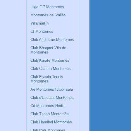
Lliga F-7 Montornès
Montornès del Vallès
Villamartín
Cf Montornès
Club Atletisme Montornès
Club Bàsquet Vila de
Montornès
Club Karate Montornès
Club Ciclista Montornès
Club Escola Tennis
Montornès
Ae Montornès fútbol sala
Club d'Escacs Montornés
Cd Montornès Norte
Club Triatló Montornès
Club Handbol Montornès.
Club Patí Montornès