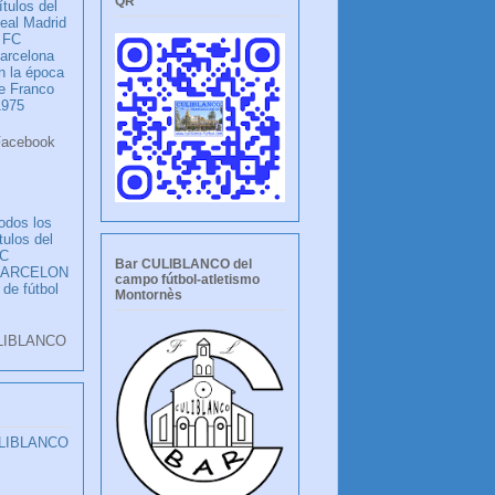
QR
ítulos del
eal Madrid
 FC
arcelona
n la época
e Franco
1975
ook
LANCO
odos los
ítulos del
C
Bar CULIBLANCO del
BARCELON
campo fútbol-atletismo
 de fútbol
Montornès
LIBLANCO
ULIBLANCO