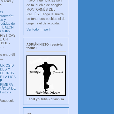
mayoria de noticias son
 Madrid y
de mi pueblo de acogida
...
MONTORNÈS DEL
as
VALLÈS. Tengo la suerte
aracterísti
de tener dos pueblos,el de
as y
origen y el de acogida.
edidas de
n BALÓN
Ver todo mi perfil
e fútbol.
RÍSTICAS
E UN
TBOL •
ADRIÁN NIETO freestyler
. •
football
de entre 68
...
URIOSID
DES Y
RÉCORDS
E LA LIGA
DE
RIMERA
PAÑOLA DE
istoria
Canal youtube Adriannisa
ook
LANCO
.