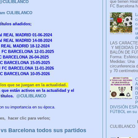
que tienen Real
r @CULIBLANCO
FC Barcelona ha
ram CULIBLANCO
L
c
c
títulos añadidos;
m
u
l REAL MADRID 01-06-2024
d
al REAL MADRID 14-08-2024
LAS CARACTE
al REAL MADRID 18-12-2024
Y MEDIDAS D
l FC BARCELONA 12-01-2025
BALÓN DE FÚ
Forma: Esférica
FC BARCELONA 26-04-2025
Medidas: Una
 FC BARCELONA 15-05-2025
circunferencia 
l FC BARCELONA 11-01-2026
y 70 centímetro
 FC BARCELONA 10-05-2026
C
A
ulos que se juegan en la actualidad.
 que están activos en la actualidad y el
D
títulos.
@CULIBLANCO
P
eron su importancia en su época.
DIVISIÓN ES
FÚTBOL en su H
es, hacer clic para verlos;
Faceb
CULIB
vs Barcelona todos sus partidos
..