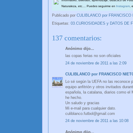
Informativo, divertido, aprendizaje, didáctico de Fút
Naturaleza, etc.... Puedes seguirme en
Instagram
, 
Publicado por
CULIBLANCO por FRANCISCO
Etiquetas:
03.CURIOSIDADES y DATOS DE 
137 comentarios:
Anónimo dijo...
las copas ferias no son oficiales
24 de noviembre de 2011 a las 2:09
CULIBLANCO por FRANCISCO NIET
Lo sé según la UEFA no las reconoce p
equipo anfitrión y otros invitados duran
española, la catalana, diarios como el 
he hecho.
Un saludo y gracias
Mi e-mail para cualquier dato.
culiblanco.futbol@gmail.com
24 de noviembre de 2011 a las 10:08
Anónimo dijo...