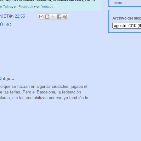
bol, Deportes Montornès, Villamartin, Montornès del Vallès, Cultura,
Inicio
en
Twitter
, en
Facebook
y en
Youtube
 NIETO
en
22:55
Archivo del blo
FÚTBOL
O
dijo...
orque se hacían en algunas ciudades, jugaba el
te las ferias. Pero el Barcelona, la federación
Marca, etc las contabilizan por eso yo también lo