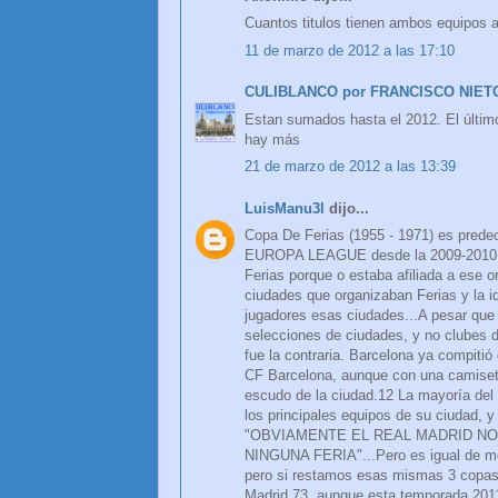
Cuantos titulos tienen ambos equipos a
11 de marzo de 2012 a las 17:10
CULIBLANCO por FRANCISCO NIET
Estan sumados hasta el 2012. El último
hay más
21 de marzo de 2012 a las 13:39
LuisManu3l
dijo...
Copa De Ferias (1955 - 1971) es pred
EUROPA LEAGUE desde la 2009-2010 y 
Ferias porque o estaba afiliada a ese 
ciudades que organizaban Ferias y la i
jugadores esas ciudades...A pesar que la
selecciones de ciudades, y no clubes de
fue la contraria. Barcelona ya compitió
CF Barcelona, aunque con una camiseta
escudo de la ciudad.12 La mayoría del
los principales equipos de su ciudad, 
"OBVIAMENTE EL REAL MADRID NO
NINGUNA FERIA"...Pero es igual de mer
pero si restamos esas mismas 3 copas 
Madrid 73, aunque esta temporada 2011-