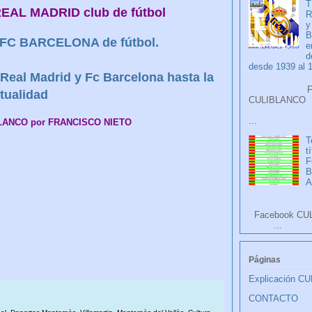
T
 REAL MADRID club de fútbol
R
y
B
el FC BARCELONA de fútbol.
e
d
desde 1939 al 
Real Madrid y Fc Barcelona hasta la
Faceb
tualidad
CULIB
...
BLANCO por FRANCISCO NIETO
T
t
F
A
Facebook CU
...
Páginas
Explicación C
CONTACTO