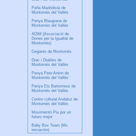
Peña Madridista de
Montornès del Vallès
Penya Blaugrana de
Montornès del Vallès
ADIM (Associació de
Dones per la Igualtat de
Montornès)
Gegants de Montornès
Drac i Diables de
Montornès del Vallès
Penya Pere Anton de
Montornès del Vallès
Penya Els Bartomeus de
Montornès del Vallès
Centro cultural Andaluz de
Montornès del Vallès
Movimiento Piu por un
futuro mejor
Baby Box Team (Mx
iniciación)