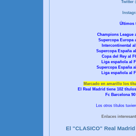
Twitte
Instag
Últimos 
Champions League a
Supercopa Europa 
Intercontinental 
Supercopa España a
Copa del Rey al 
Liga española al
Supercopa España a
Liga española al
Marcado en amarillo los tít
El Real Madrid tiene 102 títulos
Fc Barcelona 90 
Los otros títulos tuvi
Enlaces interesant
El "CLASICO" Real Madrid 