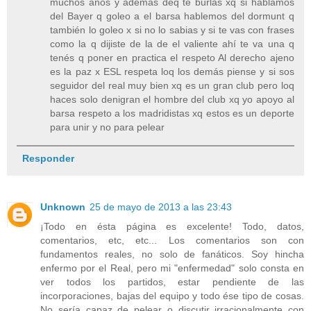
muchos años y además deq te burlas xq si hablamos
del Bayer q goleo a el barsa hablemos del dormunt q
también lo goleo x si no lo sabias y si te vas con frases
como la q dijiste de la de el valiente ahí te va una q
tenés q poner en practica el respeto Al derecho ajeno
es la paz x ESL respeta loq los demás piense y si sos
seguidor del real muy bien xq es un gran club pero loq
haces solo denigran el hombre del club xq yo apoyo al
barsa respeto a los madridistas xq estos es un deporte
para unir y no para pelear
Responder
Unknown
25 de mayo de 2013 a las 23:43
¡Todo en ésta página es excelente! Todo, datos,
comentarios, etc, etc... Los comentarios son con
fundamentos reales, no solo de fanáticos. Soy hincha
enfermo por el Real, pero mi "enfermedad" solo consta en
ver todos los partidos, estar pendiente de las
incorporaciones, bajas del equipo y todo ése tipo de cosas.
No sería capaz de pelear o discutir irracionalmente con