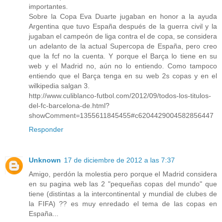
importantes.
Sobre la Copa Eva Duarte jugaban en honor a la ayuda
Argentina que tuvo España después de la guerra civil y la
jugaban el campeón de liga contra el de copa, se considera
un adelanto de la actual Supercopa de España, pero creo
que la fcf no la cuenta. Y porque el Barça lo tiene en su
web y el Madrid no, aún no lo entiendo. Como tampoco
entiendo que el Barça tenga en su web 2s copas y en el
wilkipedia salgan 3.
http://www.culiblanco-futbol.com/2012/09/todos-los-titulos-
del-fc-barcelona-de.html?
showComment=1355611845455#c6204429004582856447
Responder
Unknown
17 de diciembre de 2012 a las 7:37
Amigo, perdón la molestia pero porque el Madrid considera
en su pagina web las 2 "pequeñas copas del mundo" que
tiene (distintas a la intercontinental y mundial de clubes de
la FIFA) ?? es muy enredado el tema de las copas en
España...