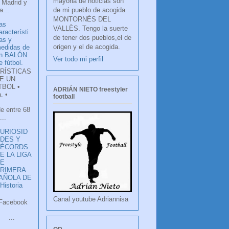
mayoria de noticias son
 Madrid y
de mi pueblo de acogida
...
MONTORNÈS DEL
as
VALLÈS. Tengo la suerte
aracterísti
de tener dos pueblos,el de
as y
origen y el de acogida.
edidas de
n BALÓN
Ver todo mi perfil
e fútbol.
RÍSTICAS
E UN
TBOL •
ADRIÁN NIETO freestyler
. •
football
de entre 68
...
URIOSID
DES Y
RÉCORDS
E LA LIGA
DE
RIMERA
PAÑOLA DE
istoria
Canal youtube Adriannisa
ook
LANCO
.