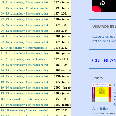
USUARIOS EN 
Calcula los usu
online de tu we
CULIBLANCO por 
+ Visto
T
i
d
M
F
A de fútbol.
Los títulos imp