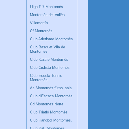
Lliga F-7 Montornès
Montornès del Vallès
Villamartín
Cf Montornès
Club Atletisme Montornès
Club Bàsquet Vila de
Montornès
Club Karate Montornès
Club Ciclista Montornès
Club Escola Tennis
Montornès
Ae Montornès fútbol sala
Club d'Escacs Montornés
Cd Montornès Norte
Club Triatló Montornès
Club Handbol Montornès.
Club Patí Montornès