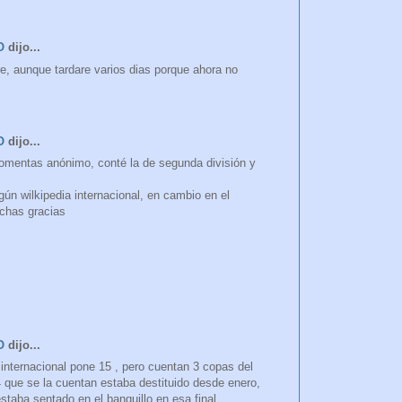
O
dijo...
re, aunque tardare varios dias porque ahora no
O
dijo...
comentas anónimo, conté la de segunda división y
egún wilkipedia internacional, en cambio en el
uchas gracias
O
dijo...
 internacional pone 15 , pero cuentan 3 copas del
 que se la cuentan estaba destituido desde enero,
taba sentado en el banquillo en esa final.