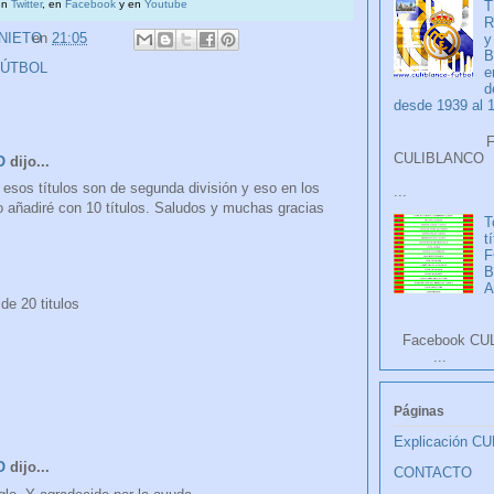
T
en
Twitter
, en
Facebook
y en
Youtube
R
 NIETO
en
21:05
y
B
FÚTBOL
e
d
desde 1939 al 
Faceb
CULIB
O
dijo...
 esos títulos son de segunda división y eso en los
...
lo añadiré con 10 títulos. Saludos y muchas gracias
T
t
F
A
de 20 titulos
Facebook CU
...
Páginas
Explicación C
O
dijo...
CONTACTO