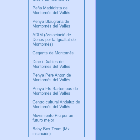
Peña Madridista de
Montornès del Vallès
Penya Blaugrana de
Montornès del Vallès
ADIM (Associació de
Dones per la Igualtat de
Montornès)
Gegants de Montornès
Drac i Diables de
Montornès del Vallès
Penya Pere Anton de
Montornès del Vallès
Penya Els Bartomeus de
Montornès del Vallès
Centro cultural Andaluz de
Montornès del Vallès
Movimiento Piu por un
futuro mejor
Baby Box Team (Mx
iniciación)