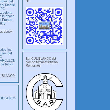
QR
ítulos del
eal Madrid
 FC
arcelona
n la época
e Franco
1975
ook
LANCO
odos los
ítulos del
C
Bar CULIBLANCO del
BARCELON
campo fútbol-atletismo
 de fútbol
Montornès
LIBLANCO
ULIBLANCO