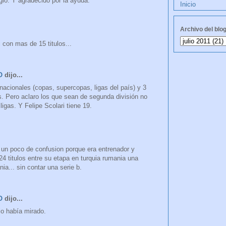
lo. Y agradecido por la ayuda.
Inicio
Archivo del blo
i con mas de 15 titulos...
O
dijo...
nacionales (copas, supercopas, ligas del país) y 3
. Pero aclaro los que sean de segunda división no
ligas. Y Felipe Scolari tiene 19.
y un poco de confusion porque era entrenador y
24 titulos entre su etapa en turquia rumania una
nia... sin contar una serie b.
O
dijo...
lo había mirado.