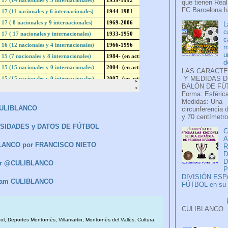
que tienen Real
FC Barcelona ha
L
c
c
m
u
d
LAS CARACTE
Y MEDIDAS D
BALÓN DE FÚ
Forma: Esférica
Medidas: Una
ULIBLANCO
circunferencia 
y 70 centímetro
IOSIDADES y DATOS DE FÚTBOL
C
A
BLANCO por FRANCISCO NIETO
D
ter @CULIBLANCO
P
DIVISIÓN ES
ram CULIBLANCO
FÚTBOL en su H
Faceb
CULIB
..
bol, Deportes Montornès, Villamartin, Montornès del Vallès, Cultura,