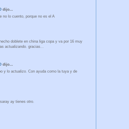
O
dijo...
ese no lo cuento, porque no es el A
a hecho doblete en china liga copa y va por 16 muy
gas actualizando. gracias...
O
dijo...
o y lo actualizo. Con ayuda como la tuya y de
asaray ay tienes otro.