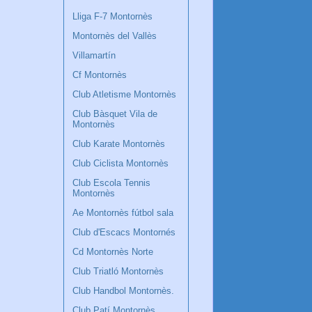
Lliga F-7 Montornès
Montornès del Vallès
Villamartín
Cf Montornès
Club Atletisme Montornès
Club Bàsquet Vila de
Montornès
Club Karate Montornès
Club Ciclista Montornès
Club Escola Tennis
Montornès
Ae Montornès fútbol sala
Club d'Escacs Montornés
Cd Montornès Norte
Club Triatló Montornès
Club Handbol Montornès.
Club Patí Montornès