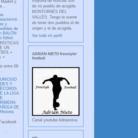
mayoria de noticias son
 Madrid y
de mi pueblo de acogida
...
MONTORNÈS DEL
as
VALLÈS. Tengo la suerte
aracterísti
de tener dos pueblos,el de
as y
origen y el de acogida.
edidas de
n BALÓN
Ver todo mi perfil
e fútbol.
RÍSTICAS
E UN
TBOL •
ADRIÁN NIETO freestyler
. •
football
de entre 68
...
URIOSID
DES Y
RÉCORDS
E LA LIGA
DE
RIMERA
PAÑOLA DE
istoria
Canal youtube Adriannisa
ook
LANCO
.