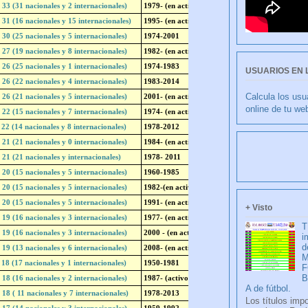
USUARIOS EN 
Calcula los usu
online de tu we
CU
+ Visto
T
i
d
M
F
A de fútbol.
Los títulos imp