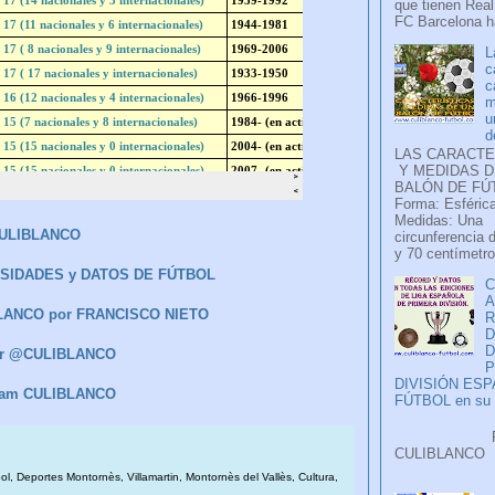
que tienen Real
FC Barcelona ha
L
c
c
m
u
d
LAS CARACTE
Y MEDIDAS D
BALÓN DE FÚ
Forma: Esférica
Medidas: Una
ULIBLANCO
circunferencia 
y 70 centímetro
IOSIDADES y DATOS DE FÚTBOL
C
A
BLANCO por FRANCISCO NIETO
D
ter @CULIBLANCO
P
DIVISIÓN ES
ram CULIBLANCO
FÚTBOL en su H
Faceb
CULIB
..
bol, Deportes Montornès, Villamartin, Montornès del Vallès, Cultura,