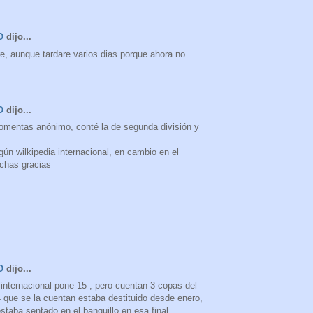
O
dijo...
re, aunque tardare varios dias porque ahora no
O
dijo...
comentas anónimo, conté la de segunda división y
egún wilkipedia internacional, en cambio en el
uchas gracias
O
dijo...
 internacional pone 15 , pero cuentan 3 copas del
 que se la cuentan estaba destituido desde enero,
taba sentado en el banquillo en esa final.