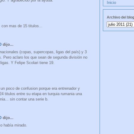
lo. Y agradecido por la ayuda.
Inicio
Archivo del blo
i con mas de 15 titulos...
O
dijo...
nacionales (copas, supercopas, ligas del país) y 3
. Pero aclaro los que sean de segunda división no
ligas. Y Felipe Scolari tiene 19.
y un poco de confusion porque era entrenador y
24 titulos entre su etapa en turquia rumania una
nia... sin contar una serie b.
O
dijo...
lo había mirado.