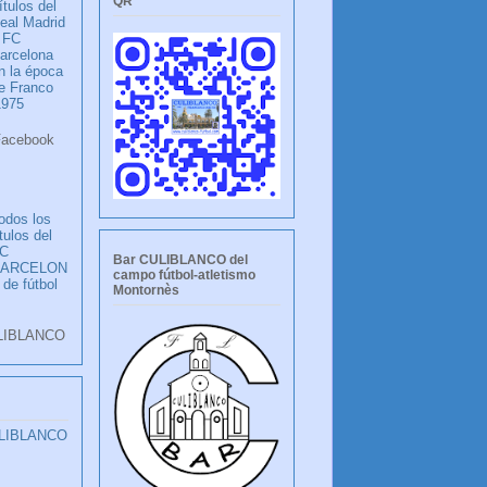
QR
ítulos del
eal Madrid
 FC
arcelona
n la época
e Franco
1975
ook
LANCO
odos los
ítulos del
C
Bar CULIBLANCO del
BARCELON
campo fútbol-atletismo
 de fútbol
Montornès
LIBLANCO
ULIBLANCO