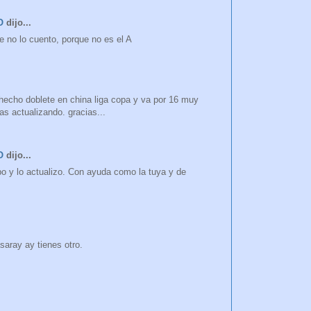
O
dijo...
ese no lo cuento, porque no es el A
a hecho doblete en china liga copa y va por 16 muy
gas actualizando. gracias...
O
dijo...
o y lo actualizo. Con ayuda como la tuya y de
asaray ay tienes otro.