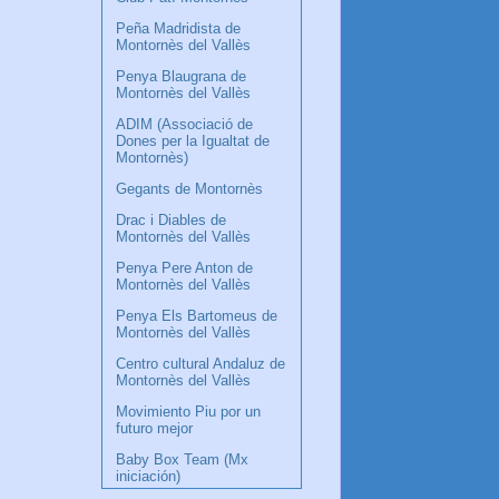
Peña Madridista de
Montornès del Vallès
Penya Blaugrana de
Montornès del Vallès
ADIM (Associació de
Dones per la Igualtat de
Montornès)
Gegants de Montornès
Drac i Diables de
Montornès del Vallès
Penya Pere Anton de
Montornès del Vallès
Penya Els Bartomeus de
Montornès del Vallès
Centro cultural Andaluz de
Montornès del Vallès
Movimiento Piu por un
futuro mejor
Baby Box Team (Mx
iniciación)