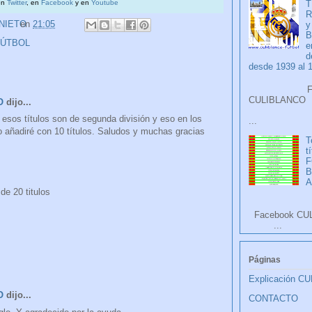
T
en
Twitter
, en
Facebook
y en
Youtube
R
 NIETO
en
21:05
y
B
FÚTBOL
e
d
desde 1939 al 
Faceb
CULIB
O
dijo...
 esos títulos son de segunda división y eso en los
...
lo añadiré con 10 títulos. Saludos y muchas gracias
T
t
F
A
de 20 titulos
Facebook CU
...
Páginas
Explicación C
O
dijo...
CONTACTO